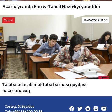
Azərbaycanda Elm və Təhsil Nazirliyi yaradılıb
Təhsil
19-10-2022, 11:50
Tələbələrin ali məktəbə bərpası qaydası
hazırlanacaq
Təsisçi: M Seyidov
Tel: (+99455) 402 02 85