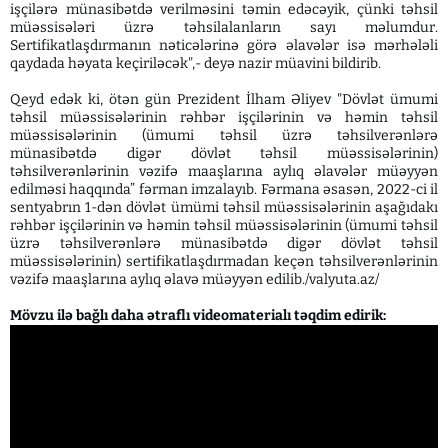
işçilərə münasibətdə verilməsini təmin edəcəyik, çünki təhsil
müəssisələri üzrə təhsilalanların sayı məlumdur.
Sertifikatlaşdırmanın nəticələrinə görə əlavələr isə mərhələli
qaydada həyata keçiriləcək",- deyə nazir müavini bildirib.
Qeyd edək ki, ötən gün Prezident İlham Əliyev "Dövlət ümumi
təhsil müəssisələrinin rəhbər işçilərinin və həmin təhsil
müəssisələrinin (ümumi təhsil üzrə təhsilverənlərə
münasibətdə digər dövlət təhsil müəssisələrinin)
təhsilverənlərinin vəzifə maaşlarına aylıq əlavələr müəyyən
edilməsi haqqında” fərman imzalayıb. Fərmana əsasən, 2022-ci il
sentyabrın 1-dən dövlət ümümi təhsil müəssisələrinin aşağıdakı
rəhbər işçilərinin və həmin təhsil müəssisələrinin (ümumi təhsil
üzrə təhsilverənlərə münasibətdə digər dövlət təhsil
müəssisələrinin) sertifikatlaşdırmadan keçən təhsilverənlərinin
vəzifə maaşlarına aylıq əlavə müəyyən edilib./valyuta.az/
Mövzu ilə bağlı daha ətraflı videomaterialı təqdim edirik: