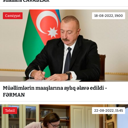
suallara CAVABLAR
Cəmiyyət
18-08-2022, 19:00
Müəllimlərin maaşlarına aylıq əlavə edildi -
FƏRMAN
Təhsil
22-08-2022, 15:45