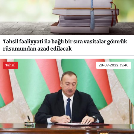
Təhsil fəaliyyəti ilə bağlı bir sıra vasitələr gömrük
rüsumundan azad ediləcək
Təhsil
28-07-2022, 19:40