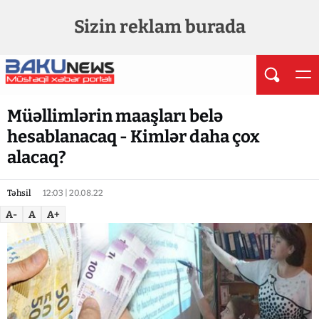
Sizin reklam burada
Müəllimlərin maaşları belə
hesablanacaq - Kimlər daha çox
alacaq?
Təhsil
12:03 | 20.08.22
A-
A
A+