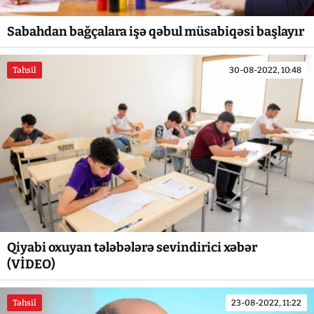
Sabahdan bağçalara işə qəbul müsabiqəsi başlayır
Təhsil
30-08-2022, 10:48
Qiyabi oxuyan tələbələrə sevindirici xəbər
(VİDEO)
Təhsil
23-08-2022, 11:22