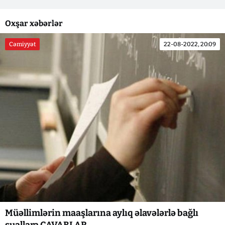
Oxşar xəbərlər
Cəmiyyət
22-08-2022, 20:09
Müəllimlərin maaşlarına aylıq əlavələrlə bağlı