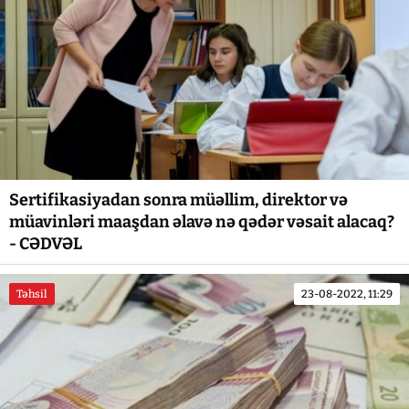
Sertifikasiyadan sonra müəllim, direktor və
müavinləri maaşdan əlavə nə qədər vəsait alacaq?
- CƏDVƏL
Təhsil
23-08-2022, 11:29