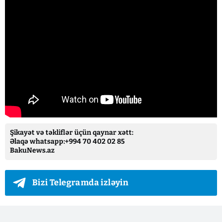
Şikayət və təkliflər üçün qaynar xətt:
Əlaqə whatsapp:+994 70 402 02 85
BakuNews.az
Bizi Telegramda izləyin