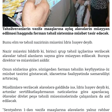
Təhsilverənlərin vəzifə maaşlarına aylıq əlavələrin müəyyən
edilməsi haqqında fərman təhsil sisteminə müsbət təsir edəcək.
Bunu elm və təhsil nazirinin müavini İdris İsayev deyib.
Nazir müavini bildirib ki, birinci qrup təhsil işçilərinə veriləcək
əlavələr təhsil alanların sayına görə müəyyən ediləcək. Buraya
direktor və müavinləri aiddir.
Onun sözlərinə görə, sözügedən fərman təhsilin keyfiyyətinə öz
müsbət təsirini göstərəcək, idarəetmə fəaliyyətində səmərəliliyi
artıracaq.
Müəllimlərə veriləcək əlavələrə gəldikdə isə, İdris İsayev deyib ki,
artımlar sertifikatlaşdırmanın nəticələrinə görə aparılacaq.
Əlavələr dövlət peşə təhsili müəssisələrində çalışanlara da aid
ediləcək.
"Sentyabrın 1-dən vəzifə maaşlarına əlavələrin yalnız rəhbər