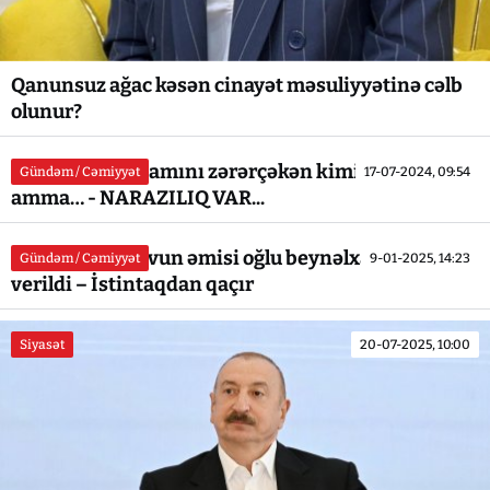
Qanunsuz ağac kəsən cinayət məsuliyyətinə cəlb
olunur?
Məhkəmə iş adamını zərərçəkən kimi tanıdı,
Gündəm / Cəmiyyət
17-07-2024, 09:54
amma… - NARAZILIQ VAR...
Cavid Qurbanovun əmisi oğlu beynəlxalq axtarışa
Gündəm / Cəmiyyət
9-01-2025, 14:23
verildi – İstintaqdan qaçır
Siyasət
20-07-2025, 10:00