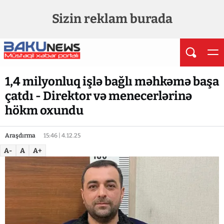
Sizin reklam burada
1,4 milyonluq işlə bağlı məhkəmə başa
çatdı - Direktor və menecerlərinə
hökm oxundu
Araşdırma
15:46 | 4.12.25
A-
A
A+