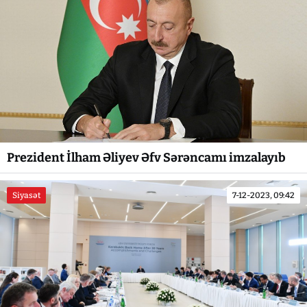
Prezident İlham Əliyev Əfv Sərəncamı imzalayıb
Siyasət
7-12-2023, 09:42