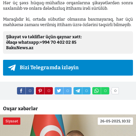
Hər üç şəxs hüquq-mühafizə orqanlarına şikayətlərdən sonra
saxlanılıb və onlara dələduzluq ittihamı irəli sürülüb.
Maraqlıdır ki, ortada sübutlar olmasına baxmayaraq, hər üçü
məhkəmə zamanı verilmiş ittiham üzrə özlərini təqsirli bilməyib.
Şikayət və təkliflər üçün qaynar xətt:
Əlaqə whatsapp:+994 70 402 02 85
BakuNews.az
Bizi Telegramda izləyin
Oxşar xəbərlər
Siyasət
26-05-2025, 10:32