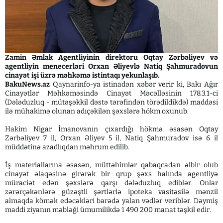
Zamin Əmlak Agentliyinin direktoru Oqtay Zərbəliyev və
agentliyin menecerləri Orxan Əliyevlə Natiq Şahmuradovun
cinayət işi üzrə məhkəmə istintaqı yekunlaşıb.
BakuNews.az
Qaynarinfo-ya istinadən xəbər verir ki, Bakı Ağır
Cinayətlər Məhkəməsində Cinayət Məcəlləsinin 178.3.1-ci
(Dələduzluq - mütəşəkkil dəstə tərəfindən törədildikdə) maddəsi
ilə mühakimə olunan adıçəkilən şəxslərə hökm oxunub.
Hakim Nigar İmanovanın çıxardığı hökmə əsasən Oqtay
Zərbəliyev 7 il, Orxan Əliyev 5 il, Natiq Şahmuradov isə 6 il
müddətinə azadlıqdan məhrum edilib.
İş materiallarına əsasən, müttəhimlər qabaqcadan əlbir olub
cinayət əlaqəsinə girərək bir qrup şəxs halında agentliyə
müraciət edən şəxslərə qarşı dələduzluq ediblər. Onlar
zərərçəkənlərə güzəştli şərtlərlə ipoteka vasitəsilə mənzil
almaqda kömək edəcəkləri barədə yalan vədlər veriblər. Dəymiş
maddi ziyanın məbləği ümumilikdə 1 490 200 manat təşkil edir.