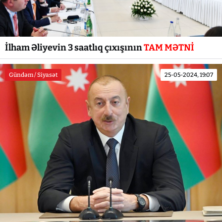
İlham Əliyevin 3 saatlıq çıxışının
TAM MƏTNİ
Gündəm / Siyasət
25-05-2024, 19:07