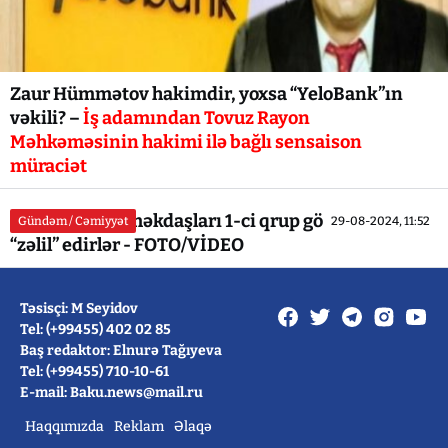
Zaur Hümmətov hakimdir, yoxsa “YeloBank”ın
vəkili? –
İş adamından Tovuz Rayon
Məhkəməsinin hakimi ilə bağlı sensaison
müraciət
ƏƏSMN-nin əməkdaşları 1-ci qrup gözdən əlili
Gündəm / Cəmiyyət
29-08-2024, 11:52
“zəlil” edirlər - FOTO/VİDEO
Təsisçi: M Seyidov
Tel: (+99455) 402 02 85
Baş redaktor: Elnurə Tağıyeva
Tel: (+99455) 710-10-61
E-mail: Baku.news@mail.ru
Haqqımızda
Reklam
Əlaqə