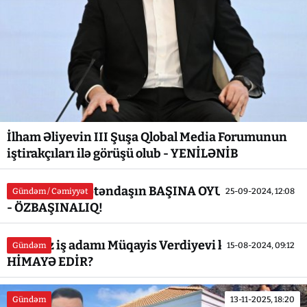
İlham Əliyevin III Şuşa Qlobal Media Forumunun
iştirakçıları ilə görüşü olub - YENİLƏNİB
Kürdəmirdə vətəndaşın BAŞINA OYUN AÇIRLAR...
Gündəm / Cəmiyyət
25-09-2024, 12:08
- ÖZBAŞINALIQ!
Dələduz iş adamı Müqayis Verdiyevi kimlər
Gündəm
15-08-2024, 09:12
HİMAYƏ EDİR?
Gündəm
13-11-2025, 18:20