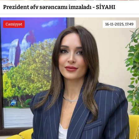
Prezident əfv sərəncamı imzaladı - SİYAHI
Cəmiyyət
16-11-2025, 17:49