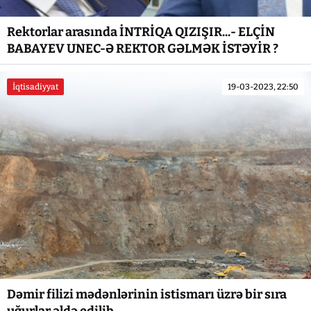
Rektorlar arasında İNTRİQA QIZIŞIR...- ELÇİN
BABAYEV UNEC-Ə REKTOR GƏLMƏK İSTƏYİR ?
İqtisadiyyat
19-03-2023, 22:50
Dəmir filizi mədənlərinin istismarı üzrə bir sıra