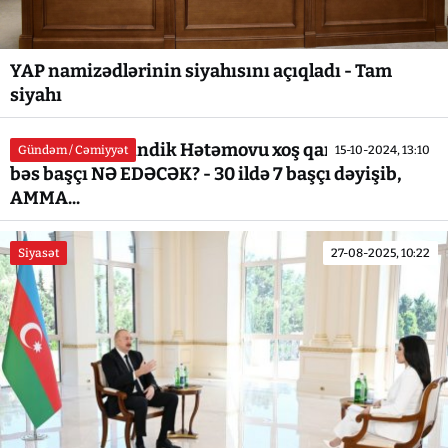
YAP namizədlərinin siyahısını açıqladı - Tam
siyahı
Hacıqabul Sevindik Hətəmovu xoş qarşılamadı...
Gündəm / Cəmiyyət
15-10-2024, 13:10
bəs başçı NƏ EDƏCƏK? - 30 ildə 7 başçı dəyişib,
AMMA...
Siyasət
27-08-2025, 10:22