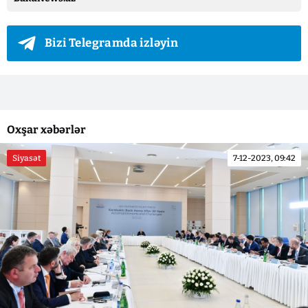
Bizi Telegramda izləyin
Oxşar xəbərlər
Siyasət
7-12-2023, 09:42