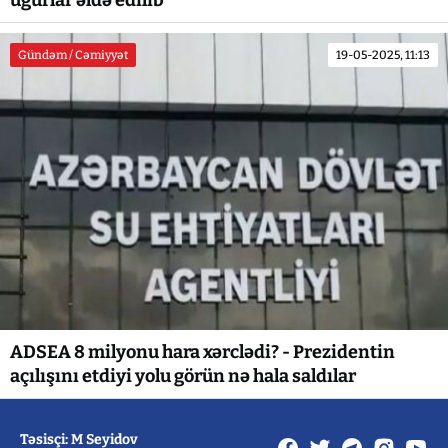
uğurlar əldə edilib
Gündəm / Cəmiyyət
19-05-2025, 11:13
ADSEA 8 milyonu hara xərclədi? - Prezidentin
açılışını etdiyi yolu görün nə hala saldılar
Təsisçi: M Seyidov