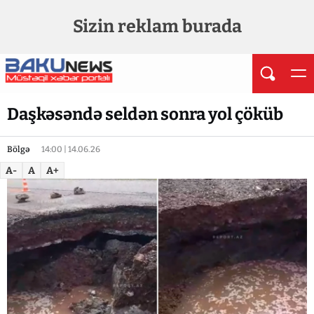
Sizin reklam burada
Daşkəsəndə seldən sonra yol çöküb
Bölgə
14:00 | 14.06.26
A-
A
A+