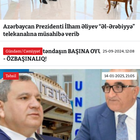
Azərbaycan Prezidenti İlham Əliyev “Əl-Ərəbiyyə”
telekanalına müsahibə verib
Kürdəmirdə vətəndaşın BAŞINA OYUN AÇIRLAR...
Gündəm / Cəmiyyət
25-09-2024, 12:08
- ÖZBAŞINALIQ!
Təhsil
14-01-2025, 21:05