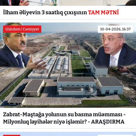
İlham Əliyevin 3 saatlıq çıxışının
TAM MƏTNİ
Gündəm / Cəmiyyət
10-04-2026, 16:37
Zabrat-Maştağa yolunun su basma müəmması -
Milyonluq layihələr niyə işləmir? - ARAŞDIRMA