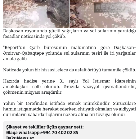
Daşkəsən rayonunda güclü yağışların və sel sularının yaratdığı
fəsadlar nəticəsində yol çöküb.
"Report"un Qərb bürosunun məlumatına görə Daşkəsən-
Əmirvar-Qabaqtəpə yolunda sel sularının təsiri ilə iri yarğanlar
əmələ gəlib.
Nəticədə yolun bir hissəsi, eləcə də asfalt örtüyü tamamilə çöküb.
Hazırda hadisə yerinə 31 saylı Yol İstismar İdarəsinin
əməkdaşları cəlb olunub. Ərazidə vəziyyət qiymətləndirilir,
çökmənin miqyası araşdırılır.
Yolun bir tərəfindən istifadə etmək mümkündür. Sürücülərə
həmin istiqamətdə hərəkət edərkən ehtiyatlı olmaları və aidiyyəti
qurumların xəbərdarlıqlarını nəzərə almaları tövsiyə olunur.
Şikayət və təkliflər üçün qaynar xətt:
Əlaqə whatsapp:+994 70 402 02 85
BakuNews.az