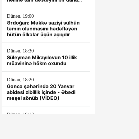
təsdiqləyib
Dünən, 19:00
Ərdoğan: Məkkə sazişi sülhün
təmin olunmasını hədəfləyən
bütün ölkələr üçün açıqdır
Dünən, 18:30
Süleyman Mikayılovun 10 illik
müavininə hökm oxundu
Dünən, 18:20
Gəncə şəhərində 20 Yanvar
abidəsi zibillik içində - Əbədi
məşəl sönüb (VİDEO)
Dünən, 18:13
Latın Amerikasında böyük
investisiya: ARDNF qlobal enerji
bazarında mövqeyini gücləndirir
– TƏHLİL