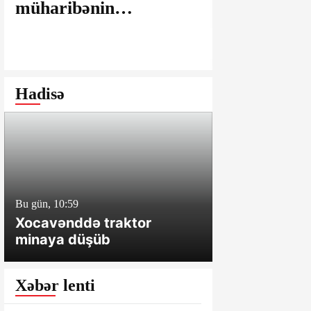
müharibənin
maşınlarda
yaralarının
edilir? – “
bağlanmasına şərait
istəyirsiniz
yaratmayan Dövlət
edin” deyən
Şəhərsalma və
iddialar
Hadisə
Arxitektura Komitəsi -
SAKİNLƏRDƏN
SENSASİON
İDDİALAR
Bu gün, 10:59
Dünən, 18:30
Xocavənddə traktor
Süleyman Mi
minaya düşüb
illik müavin
oxundu
Xəbər lenti