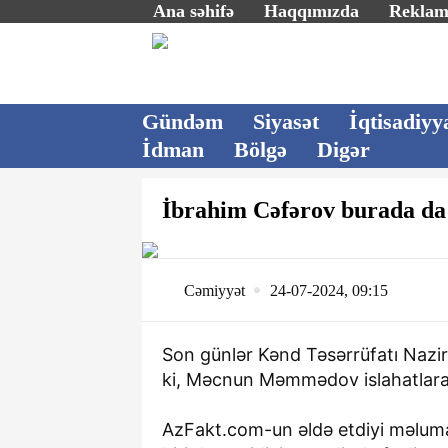
Ana səhifə
Haqqımızda
Rekla
Gündəm
Siyasət
İqtisadiyy
İdman
Bölgə
Digər
İbrahim Cəfərov burada da 
Cəmiyyət
24-07-2024, 09:15
Son günlər Kənd Təsərrüfatı Nazirl
ki, Məcnun Məmmədov islahatlara
AzFakt.com-un əldə etdiyi məluma