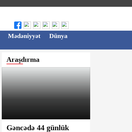
Mədəniyyət
Dünya
Araşdırma
Gəncədə 44 günlük
Ağsu bazar