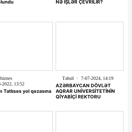
olundu
NƏ İŞLƏR ÇEVRİLİR?
biznes
Təhsil
7-07-2024, 14:19
-2022, 13:52
AZƏRBAYCAN DÖVLƏT
m Tatlısəs yol qəzasına
AQRAR UNİVERSİTETİNİN
QİYABİÇİ REKTORU