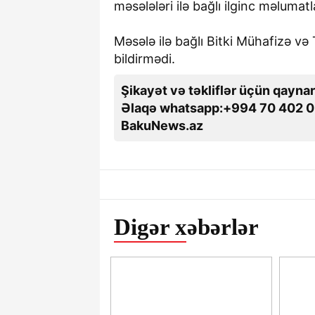
məsələləri ilə bağlı ilginc məlumat
Məsələ ilə bağlı Bitki Mühafizə və
bildirmədi.
Şikayət və təkliflər üçün qaynar
Əlaqə whatsapp:+994 70 402 0
BakuNews.az
Digər xəbərlər