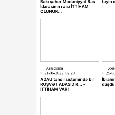
Bakı şəhər Mədəniyyət Baş
təyin 
İdarəsinin rəisi İTTİHAM
OLUNUR...
Araşdırma
Şou-
21-06-2022, 02:20
25-08
ADAU təhsil sistemində bir
İbrahi
RÜŞVƏT ADASIDIR... -
düşdü
İTTİHAM VAR!