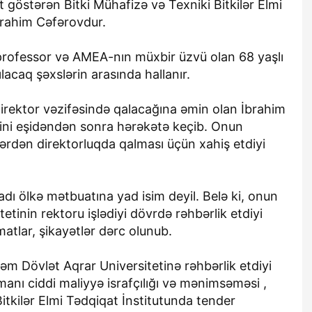
ət göstərən Bitki Mühafizə və Texniki Bitkilər Elmi
brahim Cəfərovdur.
 professor və AMEA-nın müxbir üzvü olan 68 yaşlı
lacaq şəxslərin arasında hallanır.
irektor vəzifəsində qalacağına əmin olan İbrahim
rini eşidəndən sonra hərəkətə keçib. Onun
ərdən direktorluqda qalması üçün xahiş etdiyi
dı ölkə mətbuatına yad isim deyil. Belə ki, onun
tinin rektoru işlədiyi dövrdə rəhbərlik etdiyi
tlar, şikayətlər dərc olunub.
əm Dövlət Aqrar Universitetinə rəhbərlik etdiyi
anı ciddi maliyyə israfçılığı və mənimsəməsi ,
itkilər Elmi Tədqiqat İnstitutunda tender