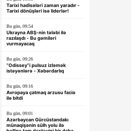
Tarixi hadisələri zaman yaradır -
Tarixi dönüşləri isə liderlər!
Bu gün, 09:54
Ukrayna ABŞ-nin tələbi ilə
razılaşdı - Bu gəmiləri
vurmayacaq
Bu gün, 09:26
“Odissey”i pulsuz izləmək
istəyənlərə - Xəbərdarlıq
Bu gün, 09:16
Avropaya çatmaq arzusu faciə
ilə bitdi
Bu gün, 09:01
Azərbaycan Gürcüstandakı
münaqişənin sülh yolu ilə
həllinə tam dəstəyini bir daha