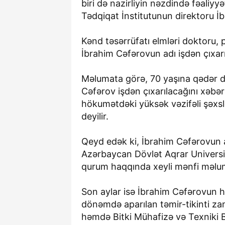
biri də nazirliyin nəzdində fəaliyy
Tədqiqat İnstitutunun direktoru İ
Kənd təsərrüfatı elmləri doktoru,
İbrahim Cəfərovun adı işdən çıxarı
Məlumata görə, 70 yaşına qədər d
Cəfərov işdən çıxarılacağını xəbə
hökumətdəki yüksək vəzifəli şəxsl
deyilir.
Qeyd edək ki, İbrahim Cəfərovun a
Azərbaycan Dövlət Aqrar Universite
qurum haqqında xeyli mənfi məluma
Son aylar isə İbrahim Cəfərovun h
dönəmdə aparılan təmir-tikinti zam
həmdə Bitki Mühafizə və Texniki B