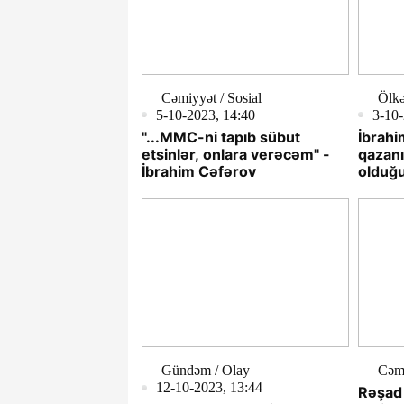
Cəmiyyət / Sosial
Ölkə
5-10-2023, 14:40
3-10-
"...MMC-ni tapıb sübut
İbrahi
etsinlər, onlara verəcəm" -
qazan
İbrahim Cəfərov
olduğu
TƏFƏ
Gündəm / Olay
Cəm
12-10-2023, 13:44
Rəşad