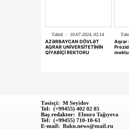
Təhsil
10-07-2024, 02:14
Təhs
AZƏRBAYCAN DÖVLƏT
Aqrar universitetdən
AQRAR UNİVERSİTETİNİN
Prezid
QİYABİÇİ REKTORU
məktu
Təsisçi:
M Seyidov
Tel:
(+99455) 402 02 85
Baş redaktor:
Elnurə Tağıyeva
Tel:
(+99455) 710-10-61
E-mail:
Baku.news@mail.ru