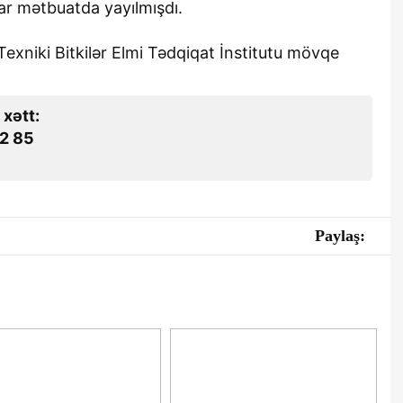
lar mətbuatda yayılmışdı.
 Texniki Bitkilər Elmi Tədqiqat İnstitutu mövqe
 xətt:
2 85
Paylaş: