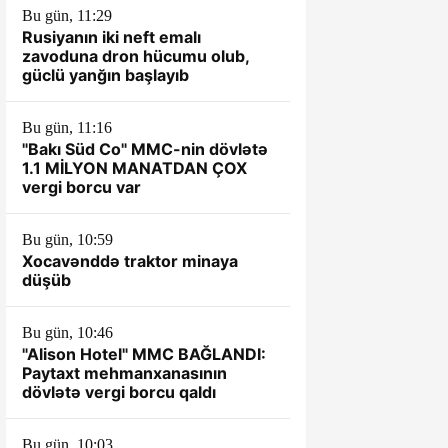
Bu gün, 11:29
Rusiyanın iki neft emalı
zavoduna dron hücumu olub,
güclü yanğın başlayıb
Bu gün, 11:16
"Bakı Süd Co" MMC-nin dövlətə
1.1 MİLYON MANATDAN ÇOX
vergi borcu var
Bu gün, 10:59
Xocavənddə traktor minaya
düşüb
Bu gün, 10:46
"Alison Hotel" MMC BAĞLANDI:
Paytaxt mehmanxanasının
dövlətə vergi borcu qaldı
Bu gün, 10:03