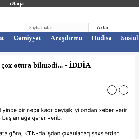
m
Əlaqə
Axtar
at
Cəmiyyət
Araşdırma
Hadisə
Sosial
çox otura bilmədi... - İDDİA
iyində bir neçə kadr dəyişikliyi ondan xəbər verir
 başlamağa qərar verib.
ta görə, KTN-də işdən çıxarılacaq şəxslərdən