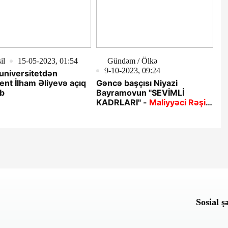
il
15-05-2023, 01:54
Gündəm / Ölkə
9-10-2023, 09:24
ent İlham Əliyevə açıq
Gəncə başçısı Niyazi
b
Bayramovun "SEVİMLİ
KADRLARI" -
Maliyyəci Rəşid
Yusifov KİMDİR...
Sosial ş