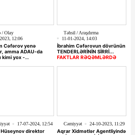
 / Olay
Təhsil / Araşdırma
2023, 12:06
11-01-2024, 14:03
m Cəfərov yenə
İbrahim Cəfərovun dövrünün
ır, amma ADAU-da
TENDERLƏRİNİN SİRRİ...
 kimi yox -
FAKTLAR RƏQƏMLƏRDƏ
RRÜAT
iyyət
17-07-2024, 12:54
Cəmiyyət
24-10-2023, 11:29
 Hüseynov direktor
Aqrar Xidmətlər Agentliyində