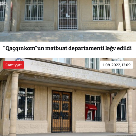
"Qaçqınkom"un mətbuat departamenti ləğv edildi
Cəmiyyət
1-08-2022, 13:09