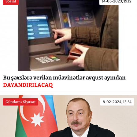
Sosial
14-06-2023, 19:12
Bu şəxslərə verilən müavinətlər avqust ayından
DAYANDIRILACAQ
Gündəm / Siyasət
8-02-2024, 13:54