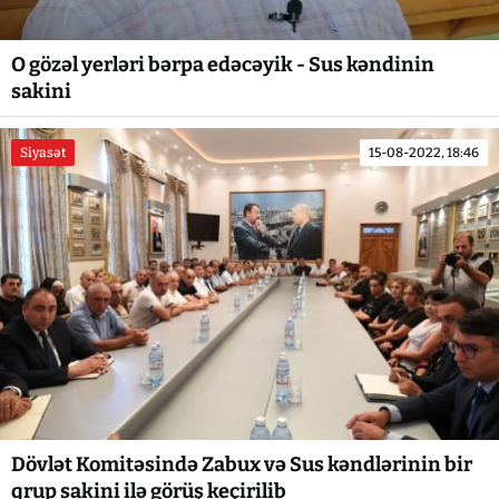
O gözəl yerləri bərpa edəcəyik - Sus kəndinin
sakini
Siyasət
15-08-2022, 18:46
Dövlət Komitəsində Zabux və Sus kəndlərinin bir
qrup sakini ilə görüş keçirilib