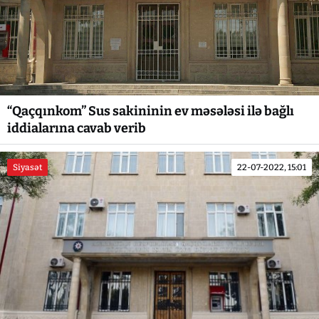
“Qaçqınkom” Sus sakininin ev məsələsi ilə bağlı
iddialarına cavab verib
Siyasət
22-07-2022, 15:01