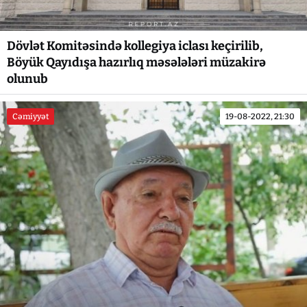
Dövlət Komitəsində kollegiya iclası keçirilib,
Böyük Qayıdışa hazırlıq məsələləri müzakirə
olunub
Cəmiyyət
19-08-2022, 21:30