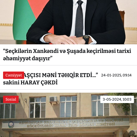
“Seçkilərin Xankəndi və Şuşada keçirilməsi tarixi
əhəmiyyət daşıyır”
“İCRA BAŞÇISI MƏNİ TƏHQİR ETDİ...” - Kəlbəcər
Cəmiyyət
24-01-2025, 09:14
sakini HARAY ÇƏKDİ
Sosial
3-05-2024, 10:03