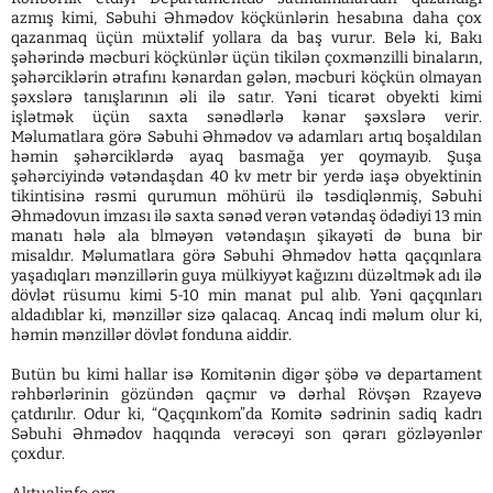
azmış kimi, Səbuhi Əhmədov köçkünlərin hesabına daha çox
qazanmaq üçün müxtəlif yollara da baş vurur. Belə ki, Bakı
şəhərində məcburi köçkünlər üçün tikilən çoxmənzilli binaların,
şəhərciklərin ətrafını kənardan gələn, məcburi köçkün olmayan
şəxslərə tanışlarının əli ilə satır. Yəni ticarət obyekti kimi
işlətmək üçün saxta sənədlərlə kənar şəxslərə verir.
Məlumatlara görə Səbuhi Əhmədov və adamları artıq boşaldılan
həmin şəhərciklərdə ayaq basmağa yer qoymayıb. Şuşa
şəhərciyində vətəndaşdan 40 kv metr bir yerdə iaşə obyektinin
tikintisinə rəsmi qurumun möhürü ilə təsdiqlənmiş, Səbuhi
Əhmədovun imzası ilə saxta sənəd verən vətəndaş ödədiyi 13 min
manatı hələ ala blməyən vətəndaşın şikayəti də buna bir
misaldır. Məlumatlara görə Səbuhi Əhmədov hətta qaçqınlara
yaşadıqları mənzillərin guya mülkiyyət kağızını düzəltmək adı ilə
dövlət rüsumu kimi 5-10 min manat pul alıb. Yəni qaçqınları
aldadıblar ki, mənzillər sizə qalacaq. Ancaq indi məlum olur ki,
həmin mənzillər dövlət fonduna aiddir.
Butün bu kimi hallar isə Komitənin digər şöbə və departament
rəhbərlərinin gözündən qaçmır və dərhal Rövşən Rzayevə
çatdırılır. Odur ki, “Qaçqınkom”da Komitə sədrinin sadiq kadrı
Səbuhi Əhmədov haqqında verəcəyi son qərarı gözləyənlər
çoxdur.