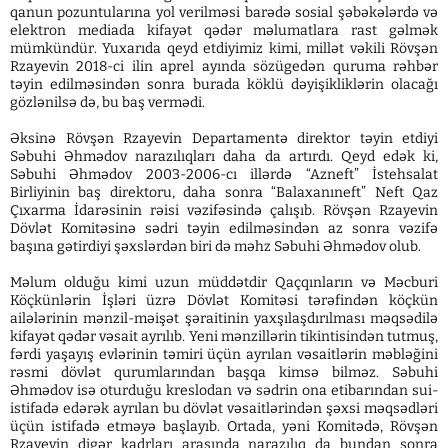
qanun pozuntularına yol verilməsi barədə sosial şəbəkələrdə və
elektron mediada kifayət qədər məlumatlara rast gəlmək
mümkündür. Yuxarıda qeyd etdiyimiz kimi, millət vəkili Rövşən
Rzayevin 2018-ci ilin aprel ayında sözügedən quruma rəhbər
təyin edilməsindən sonra burada köklü dəyişikliklərin olacağı
gözlənilsə də, bu baş vermədi.
Əksinə Rövşən Rzayevin Departamentə direktor təyin etdiyi
Səbuhi Əhmədov narazılıqları daha da artırdı. Qeyd edək ki,
Səbuhi Əhmədov 2003-2006-cı illərdə “Azneft” İstehsalat
Birliyinin baş direktoru, daha sonra “Balaxanıneft” Neft Qaz
Çıxarma İdarəsinin rəisi vəzifəsində çalışıb. Rövşən Rzayevin
Dövlət Komitəsinə sədri təyin edilməsindən az sonra vəzifə
başına gətirdiyi şəxslərdən biri də məhz Səbuhi Əhmədov olub.
Məlum olduğu kimi uzun müddətdir Qaçqınların və Məcburi
Köçkünlərin İşləri üzrə Dövlət Komitəsi tərəfindən köçkün
ailələrinin mənzil-məişət şəraitinin yaxşılaşdırılması məqsədilə
kifayət qədər vəsait ayrılıb. Yeni mənzillərin tikintisindən tutmuş,
fərdi yaşayış evlərinin təmiri üçün ayrılan vəsaitlərin məbləğini
rəsmi dövlət qurumlarından başqa kimsə bilməz. Səbuhi
Əhmədov isə oturduğu kreslodan və sədrin ona etibarından sui-
istifadə edərək ayrılan bu dövlət vəsaitlərindən şəxsi məqsədləri
üçün istifadə etməyə başlayıb. Ortada, yəni Komitədə, Rövşən
Rzayevin digər kadrları arasında narazılıq da bundan sonra