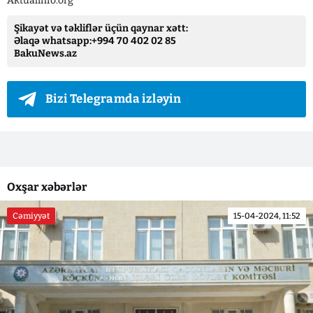
Aktualinfo.org
Şikayət və təkliflər üçün qaynar xətt:
Əlaqə whatsapp:+994 70 402 02 85
BakuNews.az
Bizi Telegramda izləyin
Oxşar xəbərlər
Cəmiyyət
15-04-2024, 11:52