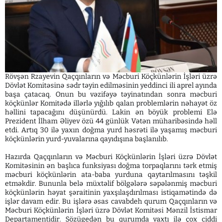
Rövşən Rzayevin Qaçqınların və Məcburi Köçkünlərin İşləri üzrə
Dövlət Komitəsinə sədr təyin edilməsinin yeddinci ili aprel ayında
başa çatacaq. Onun bu vəzifəyə təyinatından sonra məcburi
köçkünlər Komitədə illərlə yığılıb qalan problemlərin nəhayət öz
həllini tapacağını düşünürdü. Lakin ən böyük problemi Elə
Prezident İlham Əliyev özü 44 günlük Vətən müharibəsində həll
etdi. Artıq 30 ilə yaxın doğma yurd həsrəti ilə yaşamış məcburi
köçkünlərin yurd-yuvalarına qayıdışına başlanılıb.
Hazırda Qaçqınların və Məcburi Köçkünlərin İşləri üzrə Dövlət
Komitəsinin ən başlıca funksiyası doğma torpaqlarını tərk etmiş
məcburi köçkünlərin ata-baba yurduna qaytarılmasını təşkil
etməkdir. Bununla belə müxtəlif bölgələrə səpələnmiş məcburi
köçkünlərin həyat şəraitinin yaxşılaşdırılması istiqamətində də
işlər davam edir. Bu işlərə əsas cavabdeh qurum Qaçqınların və
Məcburi Köçkünlərin İşləri üzrə Dövlət Komitəsi Mənzil İstismar
Departamentidir. Sözügedən bu qurumda vaxtı ilə çox ciddi