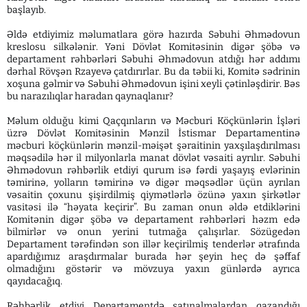
başlayıb.
Əldə etdiyimiz məlumatlara görə hazırda Səbuhi Əhmədovun
kreslosu silkələnir. Yəni Dövlət Komitəsinin digər şöbə və
departament rəhbərləri Səbuhi Əhmədovun atdığı hər addımı
dərhal Rövşən Rzayevə çatdırırlar. Bu da təbii ki, Komitə sədrinin
xoşuna gəlmir və Səbuhi Əhmədovun işini xeyli çətinləşdirir. Bəs
bu narazılıqlar haradan qaynaqlanır?
Məlum olduğu kimi Qaçqınların və Məcburi Köçkünlərin İşləri
üzrə Dövlət Komitəsinin Mənzil İstismar Departamentinə
məcburi köçkünlərin mənzil-məişət şəraitinin yaxşılaşdırılması
məqsədilə hər il milyonlarla manat dövlət vəsaiti ayrılır. Səbuhi
Əhmədovun rəhbərlik etdiyi qurum isə fərdi yaşayış evlərinin
təmirinə, yolların təmirinə və digər məqsədlər üçün ayrılan
vəsaitin çoxunu şişirdilmiş qiymətlərlə özünə yaxın şirkətlər
vasitəsi ilə “həyata keçirir”. Bu zaman onun əldə etdiklərini
Komitənin digər şöbə və departament rəhbərləri həzm edə
bilmirlər və onun yerini tutmağa çalışırlar. Sözügedən
Departament tərəfindən son illər keçirilmiş tenderlər ətrafında
apardığımız araşdırmalar burada hər şeyin heç də şəffaf
olmadığını göstərir və mövzuya yaxın günlərdə ayrıca
qayıdacağıq.
Rəhbərlik etdiyi Departamentdə satınalmalardan qazandığı