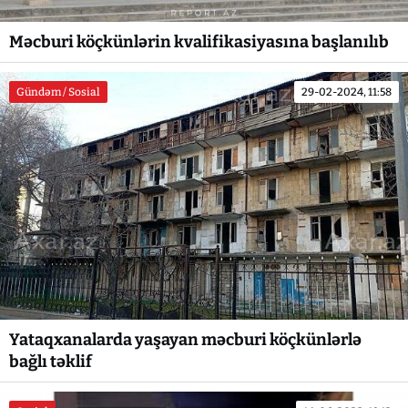
Məcburi köçkünlərin kvalifikasiyasına başlanılıb
Gündəm / Sosial
29-02-2024, 11:58
Yataqxanalarda yaşayan məcburi köçkünlərlə
bağlı təklif