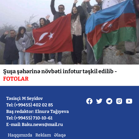
Şuşa şəhərinə növbəti infotur təşkil edilib -
FOTOLAR
Təsisçi: M Seyidov
Tel: (+99455) 402 02 85
Baş redaktor: Elnurə Tağıyeva
Tel: (+99455) 710-10-61
E-mail: Baku.news@mail.ru
Haqqımızda
Reklam
Əlaqə