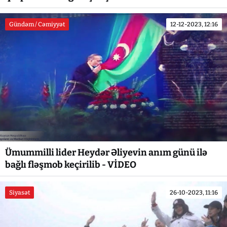
Gündəm / Cəmiyyət
12-12-2023, 12:16
Ümummilli lider Heydər Əliyevin anım günü ilə
bağlı fləşmob keçirilib - VİDEO
Siyasət
26-10-2023, 11:16