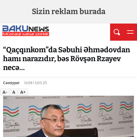
Sizin reklam burada
“Qaçqınkom”da Səbuhi Əhmədovdan
hamı narazıdır, bəs Rövşən Rzayev
necə…
Cəmiyyət
11:08 | 5.03.25
A-
A
A+