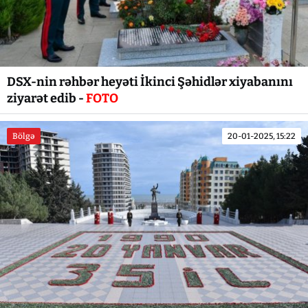
DSX-nin rəhbər heyəti İkinci Şəhidlər xiyabanını
ziyarət edib -
FOTO
Bölgə
20-01-2025, 15:22