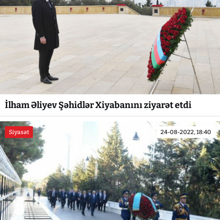
İlham Əliyev Şəhidlər Xiyabanını ziyarət etdi
Siyasət
24-08-2022, 18:40