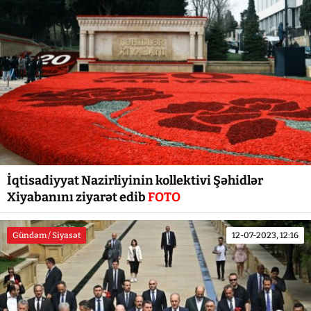
İqtisadiyyat Nazirliyinin kollektivi Şəhidlər
Xiyabanını ziyarət edib
FOTO
Gündəm / Siyasət
12-07-2023, 12:16