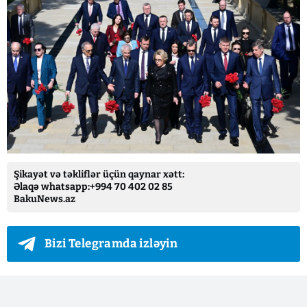
Şikayət və təkliflər üçün qaynar xətt:
Əlaqə whatsapp:+994 70 402 02 85
BakuNews.az
Bizi Telegramda izləyin