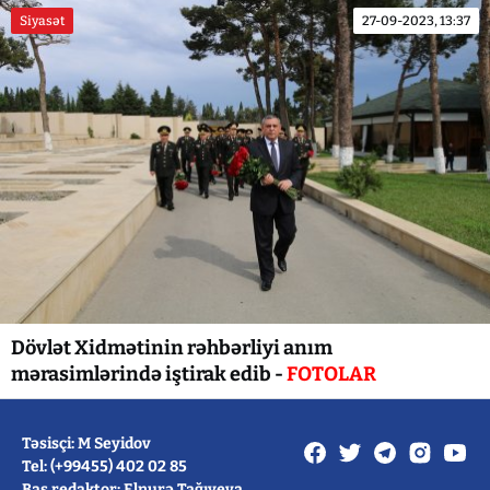
Siyasət
27-09-2023, 13:37
Dövlət Xidmətinin rəhbərliyi anım
mərasimlərində iştirak edib -
FOTOLAR
Təsisçi: M Seyidov
Tel: (+99455) 402 02 85
Baş redaktor: Elnurə Tağıyeva