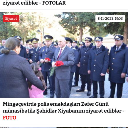
ziyarət ediblər - FOTOLAR
Siyasət
8-11-2023, 19:03
Mingəçevirdə polis əməkdaşları Zəfər Günü
münasibətilə Şəhidlər Xiyabanını ziyarət ediblər -
FOTO