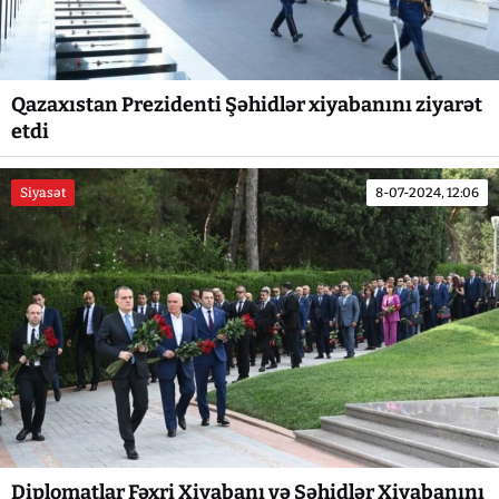
Qazaxıstan Prezidenti Şəhidlər xiyabanını ziyarət
etdi
Siyasət
8-07-2024, 12:06
Diplomatlar Fəxri Xiyabanı və Şəhidlər Xiyabanını