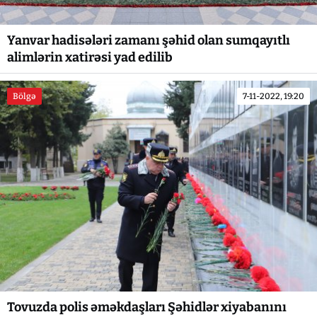
Yanvar hadisələri zamanı şəhid olan sumqayıtlı
alimlərin xatirəsi yad edilib
Bölgə
7-11-2022, 19:20
Tovuzda polis əməkdaşları Şəhidlər xiyabanını