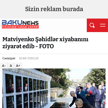
Sizin reklam burada
Matviyenko Şəhidlər xiyabanını
ziyarət edib - FOTO
Cəmiyyət
12:44 | 17.03.25
A-
A
A+