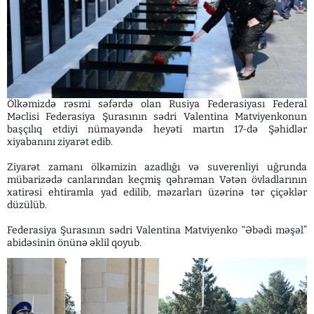
Ölkəmizdə rəsmi səfərdə olan Rusiya Federasiyası Federal
Məclisi Federasiya Şurasının sədri Valentina Matviyenkonun
başçılıq etdiyi nümayəndə heyəti martın 17-də Şəhidlər
xiyabanını ziyarət edib.
Ziyarət zamanı ölkəmizin azadlığı və suverenliyi uğrunda
mübarizədə canlarından keçmiş qəhrəman Vətən övladlarının
xatirəsi ehtiramla yad edilib, məzarları üzərinə tər çiçəklər
düzülüb.
Federasiya Şurasının sədri Valentina Matviyenko “Əbədi məşəl”
abidəsinin önünə əklil qoyub.