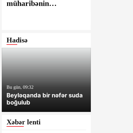
müharibənin
maşınlarda
yaralarının
edilir? – “
bağlanmasına şərait
istəyirsiniz
yaratmayan Dövlət
edin” deyən
Şəhərsalma və
iddialar
Hadisə
Arxitektura Komitəsi -
SAKİNLƏRDƏN
SENSASİON
İDDİALAR
Bu gün, 09:32
Dünən, 18:16
Beyləqanda bir nəfər suda
Hacıqabulda
boğulub
bir nəfər ölü
xəsarət alıb
Xəbər lenti