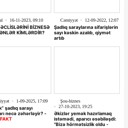
al
16-11-2023, 09:10
Cəmiyyət
12-09-2022, 12:07
ƏCLİSLƏRİNİ BİZNESƏ
Şadlıq saraylarına sifarişlərin
ƏNLƏR KİMLƏRDİR?
sayı kəskin azalıb, qiymət
artıb
iyyət
1-09-2025, 17:09
Şou-biznes
27-10-2023, 19:25
k” şadlıq sarayı
arı necə zəhərləyir? -
Əkizlər yemək hazırlamaq
OFAKT
istəmədi, aparıcı əsəbiləşdi:
"Bizə hörmətsizlik oldu -