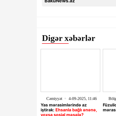
BakuNews.az
Digər xəbərlər
Cəmiyyət
4-09-2025, 11:46
Böl
Yas mərasimlərində az
Füzuli
iştirak:
Ehsanla bağlı ənənə,
məras
yoxsa sosial məsələ?