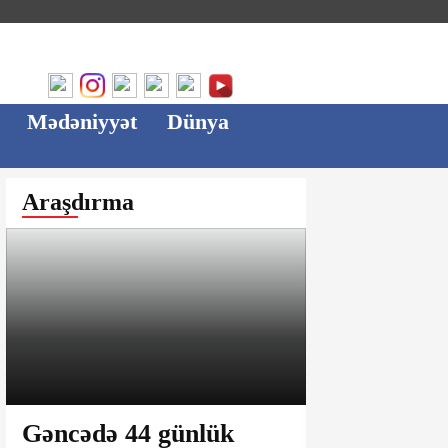
Mədəniyyət
Dünya
Araşdırma
Gəncədə 44 günlük
Ağsu bazar