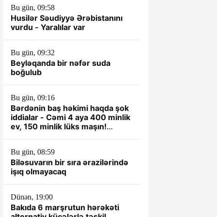
Bu gün, 09:58
Husilər Səudiyyə Ərəbistanını
vurdu - Yaralılar var
Bu gün, 09:32
Beyləqanda bir nəfər suda
boğulub
Bu gün, 09:16
Bərdənin baş həkimi haqda şok
iddialar - Cəmi 4 aya 400 minlik
ev, 150 minlik lüks maşın!
VİDEO
Bu gün, 08:59
Biləsuvarın bir sıra ərazilərində
işıq olmayacaq
Dünən, 19:00
Bakıda 6 marşrutun hərəkəti
alternativ küçələrlə təşkil