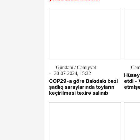
Gündəm / Cəmiyyət
Cəm
30-07-2024, 15:32
Hüseyn
COP29-a görə Bakıdakı bəzi
etdi -
şadlıq saraylarında toyların
etmiş
keçirilməsi təxirə salınıb