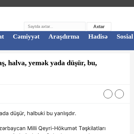
Axtar
at
Cəmiyyət
Araşdırma
Hadisə
Sosial
aş, halva, yemək yada düşür, bu,
da düşür, halbuki bu yanlışdır.
n Azərbaycan Milli Qeyri-Hökumət Təşkilatları