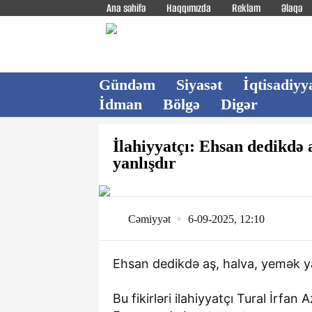
Ana səhifə
Haqqımızda
Reklam
Əlaqə
Gündəm
Siyasət
İqtisadiyy
İdman
Bölgə
Digər
İlahiyyatçı: Ehsan dedikdə 
yanlışdır
Cəmiyyət
6-09-2025, 12:10
Ehsan dedikdə aş, halva, yemək ya
Bu fikirləri ilahiyyatçı Tural İrfa