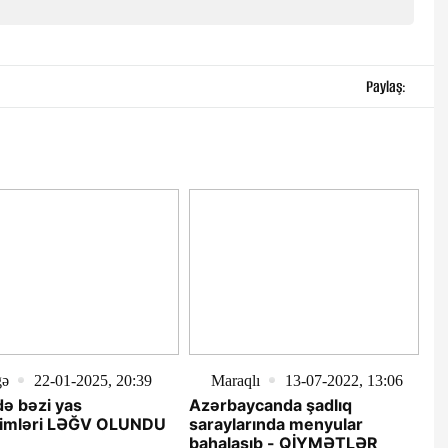
Paylaş:
gə
22-01-2025, 20:39
Maraqlı
13-07-2022, 13:06
də bəzi yas
Azərbaycanda şadlıq
imləri LƏĞV OLUNDU
saraylarında menyular
bahalaşıb - QİYMƏTLƏR