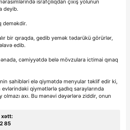
rasimlərində israfçılıqdan çıxış yolunun
a deyib.
ıq deməkdir.
alır bir qıraqda, gedib yemək tədarükü görürlər,
əlavə edib.
 mənada, cəmiyyətdə belə mövzulara ictimai qınaq
nin sahibləri elə qiymətdə menyular təklif edir ki,
 evlərindəki qiymətlərlə şadlıq saraylarında
ey olmazı axı. Bu mənəvi dəyərlərə ziddir, onun
 xətt:
2 85