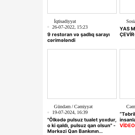
İqtisadiyyat
Sosi
26-07-2022, 15:23
YAS M
9 restoran və şadlıq sarayı
ÇEVİR
cərimələndi
Gündəm / Cəmiyyət
Cəm
19-07-2024, 16:39
“Təbri
"Ölkədə pulsuz tualet yoxdur,
insanl
o ki qaldı, pulsuz qan olsun" -
VİDE
Mərkəzi Qan Bankının