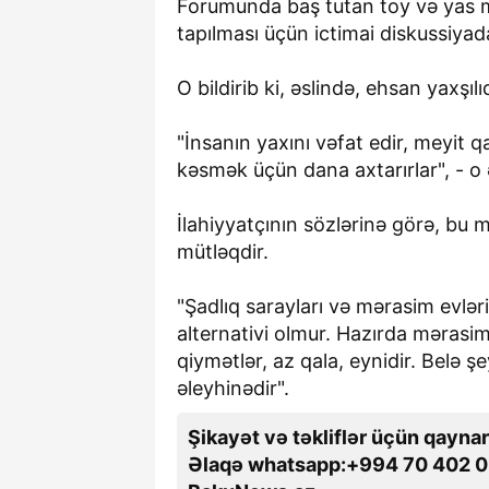
Forumunda baş tutan toy və yas mə
tapılması üçün ictimai diskussiyad
O bildirib ki, əslində, ehsan yaxşıl
"İnsanın yaxını vəfat edir, meyit q
kəsmək üçün dana axtarırlar", - o 
İlahiyyatçının sözlərinə görə, bu
mütləqdir.
"Şadlıq sarayları və mərasim evləri
alternativi olmur. Hazırda mərasim
qiymətlər, az qala, eynidir. Belə ş
əleyhinədir".
Şikayət və təkliflər üçün qaynar
Əlaqə whatsapp:+994 70 402 0