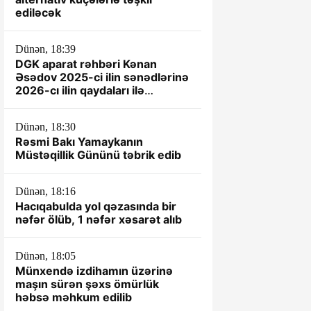
ediləcək
Dünən, 18:39
DGK aparat rəhbəri Kənan
Əsədov 2025-ci ilin sənədlərinə
2026-cı ilin qaydaları ilə
yanaşır? -İDDİA
Dünən, 18:30
Rəsmi Bakı Yamaykanın
Müstəqillik Gününü təbrik edib
Dünən, 18:16
Hacıqabulda yol qəzasında bir
nəfər ölüb, 1 nəfər xəsarət alıb
Dünən, 18:05
Münxendə izdihamın üzərinə
maşın sürən şəxs ömürlük
həbsə məhkum edilib