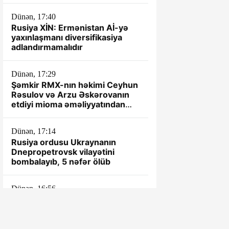
Dünən, 17:40
Rusiya XİN: Ermənistan Aİ-yə
yaxınlaşmanı diversifikasiya
adlandırmamalıdır
Dünən, 17:29
Şəmkir RMX-nın həkimi Ceyhun
Rəsulov və Arzu Əskərovanın
etdiyi mioma əməliyyatından
sonra xəstənin ölümü ilə bağlı
prokurorluq araşdırma aparır.
Dünən, 17:14
Rusiya ordusu Ukraynanın
Dnepropetrovsk vilayətini
bombalayıb, 5 nəfər ölüb
Dünən, 16:56
"Aztelekom"la m10 yola getmir?
- İnternet ödənişləri saatlarla
icra olunmur