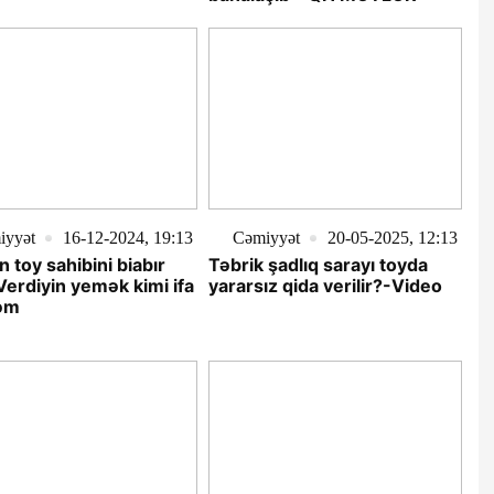
iyyət
16-12-2024, 19:13
Cəmiyyət
20-05-2025, 12:13
 toy sahibini biabır
Təbrik şadlıq sarayı toyda
 Verdiyin yemək kimi ifa
yararsız qida verilir?-Video
əm