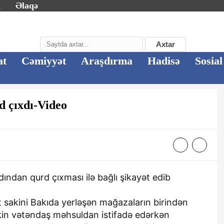
m
Əlaqə
Axtar
at
Cəmiyyət
Araşdırma
Hadisə
Sosial
d çıxdı-Video
ndan qurd çıxması ilə bağlı şikayət edib
 sakini Bakıda yerləşən mağazaların birindən
akin vətəndaş məhsuldan istifadə edərkən