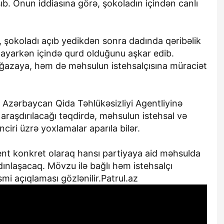
şıb. Onun iddiasına görə, şokoladın içindən canlı
 ki, şokoladı açıb yedikdən sonra dadında qəribəlik
layarkən içində qurd olduğunu aşkar edib.
ğazaya, həm də məhsulun istehsalçısına müraciət
r Azərbaycan Qida Təhlükəsizliyi Agentliyinə
araşdırılacağı təqdirdə, məhsulun istehsal və
nciri üzrə yoxlamalar aparıla bilər.
ent konkret olaraq hansı partiyaya aid məhsulda
ınlaşacaq. Mövzu ilə bağlı həm istehsalçı
mi açıqlaması gözlənilir.Patrul.az