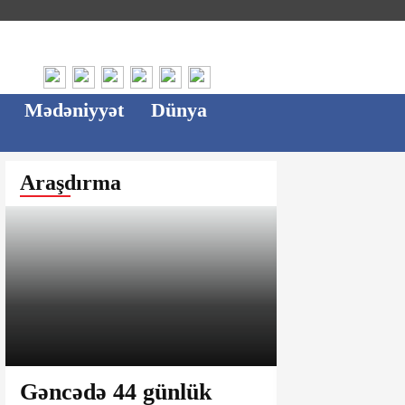
Mədəniyyət
Dünya
Araşdırma
Gəncədə 44 günlük
Ağsu bazar