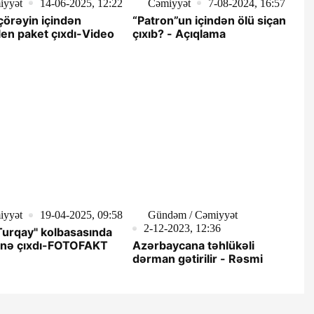
iyyət
14-06-2025, 12:22
Cəmiyyət
7-08-2024, 16:57
çörəyin içindən
“Patron”un içindən ölü siçan
ilen paket çıxdı-Video
çıxıb? - Açıqlama
iyyət
19-04-2025, 09:58
Gündəm / Cəmiyyət
2-12-2023, 12:36
Turqay" kolbasasında
 nə çıxdı-FOTOFAKT
Azərbaycana təhlükəli
dərman gətirilir - Rəsmi