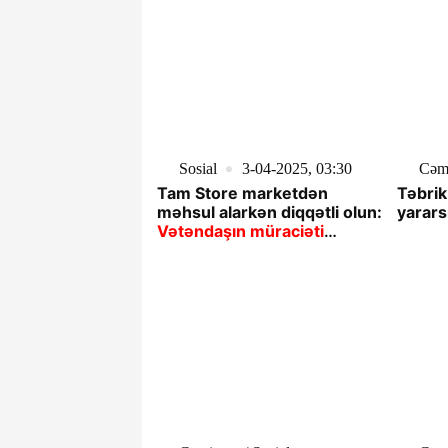
Sosial
3-04-2025, 03:30
Cəm
Tam Store marketdən
Təbrik
məhsul alarkən diqqətli olun:
yarars
Vətəndaşın müraciəti
yoxlamaya səbəb oldu