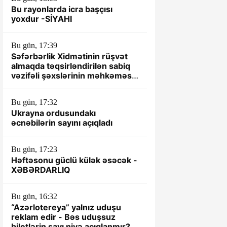
Bu rayonlarda icra başçısı
yoxdur -SİYAHI
Bu gün, 17:39
Səfərbərlik Xidmətinin rüşvət
almaqda təqsirləndirilən sabiq
vəzifəli şəxslərinin məhkəməsi
başlayır
Bu gün, 17:32
Ukrayna ordusundakı
əcnəbilərin sayını açıqladı
Bu gün, 17:23
Həftəsonu güclü külək əsəcək -
XƏBƏRDARLIQ
Bu gün, 16:32
“Azərlotereya” yalnız uduşu
reklam edir - Bəs uduşsuz
biletlərin sayı niyə açıqlanmır?