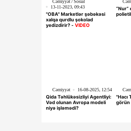
Cəmiyyət / Sosial
Cəm
13-11-2023, 09:43
“Nur” 
"OBA" Marketlər şəbəkəsi
poliet
xalqa qurdlu şokolad
yedizdirir? -
VIDEO
Cəmiyyət
16-08-2025, 12:54
Cəm
Qida Təhlükəsizliyi Agentliyi:
"Hacı 
Vəd olunan Avropa modeli
görün
niyə işləmədi?