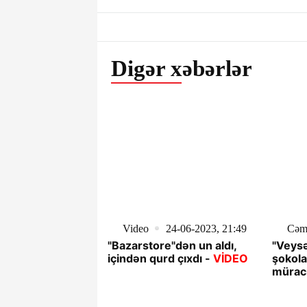
Digər xəbərlər
Video
24-06-2023, 21:49
Cəm
"Bazarstore"dən un aldı,
"Veysə
içindən qurd çıxdı -
VİDEO
şokola
müraci