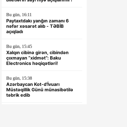
Bu gün, 16:11
Paytaxtdakı yanğın zamanı 6
nəfər xəsarət alıb - TƏBİB
açıqladı
Bu gün, 15:45
Xalqın cibinə girən, cibindən
çıxmayan “xidmət”: Baku
Electronics həqiqətləri!
Bu gün, 15:38
Azərbaycan Kot-d'İvuarı
Müstəqillik Günü münasibətilə
təbrik edib
Bu gün, 15:28
Qağaməli Seyfullayevin kantoru
ÖZBAŞINA QALIB... - TOTAL
NARAZILIQ...