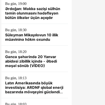
Bu gün, 19:00
Ərdoğan: Məkkə sazişi sülhün
təmin olunmasını hədəfləyən
bütün ölkələr üçün açıqdır
Bu gün, 18:30
Süleyman Mikayılovun 10 illik
müavininə hökm oxundu
Bu gün, 18:20
Gəncə şəhərində 20 Yanvar
abidəsi zibillik içində - Əbədi
məşəl sönüb (VİDEO)
Bu gün, 18:13
Latın Amerikasında böyük
investisiya: ARDNF qlobal enerji
bazarında mövqeyini gücləndirir
– TƏHLİL
Bu gün, 18:03