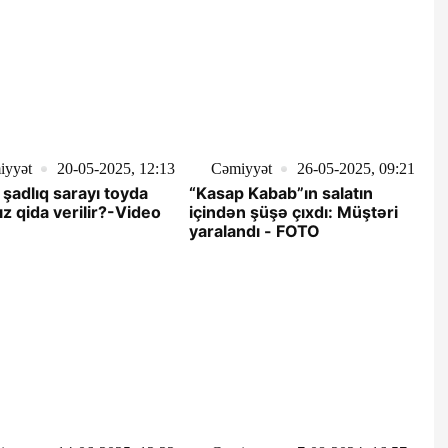
iyyət
20-05-2025, 12:13
Cəmiyyət
26-05-2025, 09:21
 şadlıq sarayı toyda
“Kasap Kabab”ın salatın
ız qida verilir?-Video
içindən şüşə çıxdı: Müştəri
yaralandı - FOTO