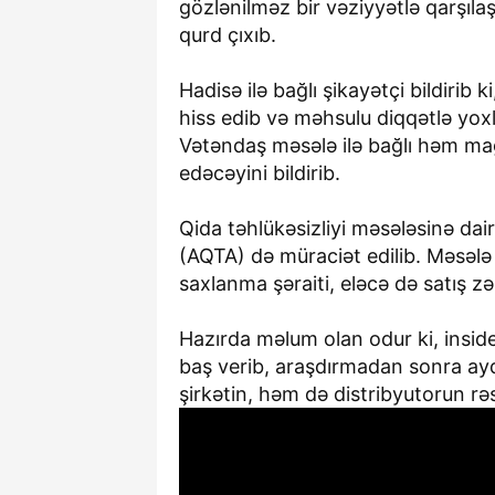
gözlənilməz bir vəziyyətlə qarşıla
qurd çıxıb.
Hadisə ilə bağlı şikayətçi bildirib
hiss edib və məhsulu diqqətlə yox
Vətəndaş məsələ ilə bağlı həm ma
edəcəyini bildirib.
Qida təhlükəsizliyi məsələsinə dai
(AQTA) də müraciət edilib. Məsələ 
saxlanma şəraiti, eləcə də satış zə
Hazırda məlum olan odur ki, insid
baş verib, araşdırmadan sonra ayd
şirkətin, həm də distribyutorun rəs