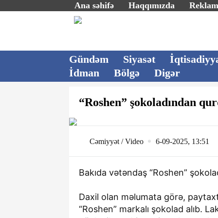
Ana səhifə
Haqqımızda
Rekla
Gündəm
Siyasət
İqtisadiyy
İdman
Bölgə
Digər
“Roshen” şokoladından qur
Cəmiyyət / Video
6-09-2025, 13:51
Bakıda vətəndaş “Roshen” şokoladı
Daxil olan məlumata görə, paytaxt
“Roshen” markalı şokolad alıb. L