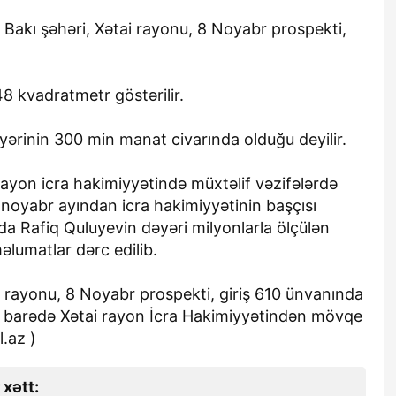
 Bakı şəhəri, Xətai rayonu, 8 Noyabr prospekti,
 kvadratmetr göstərilir.
yərinin 300 min manat civarında olduğu deyilir.
rayon icra hakimiyyətində müxtəlif vəzifələrdə
 noyabr ayından icra hakimiyyətinin başçısı
ada Rafiq Quluyevin dəyəri milyonlarla ölçülən
lumatlar dərc edilib.
i rayonu, 8 Noyabr prospekti, giriş 610 ünvanında
 barədə Xətai rayon İcra Hakimiyyətindən mövqe
.az )
 xətt: