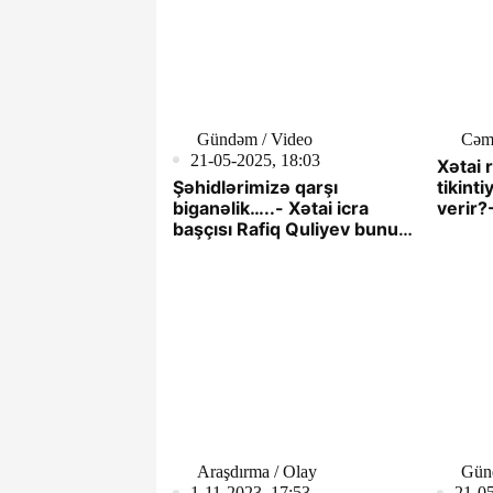
Gündəm / Video
Cəm
21-05-2025, 18:03
Xətai
Şəhidlərimizə qarşı
tikint
biganəlik…..- Xətai icra
verir?
başçısı Rafiq Quliyev bunu
görmür? -Video
Araşdırma / Olay
Gün
1-11-2023, 17:53
21-05