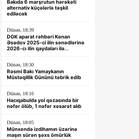
Bakıda 6 marşrutun hərəkəti
alternativ küçələrlə təşkil
ediləcək
Dünən, 18:39
DGK aparat rəhbəri Kənan
Əsədov 2025-ci ilin sənədlərinə
2026-cı ilin qaydaları ilə
yanaşır? -İDDİA
Dünən, 18:30
Rəsmi Bakı Yamaykanın
Müstəqillik Gününü təbrik edib
Dünən, 18:16
Hacıqabulda yol qəzasında bir
nəfər ölüb, 1 nəfər xəsarət alıb
Dünən, 18:05
Münxendə izdihamın üzərinə
maşın sürən şəxs ömürlük