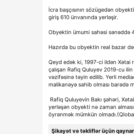
İcra başçısının sözügedən obyekti
giriş 610 ünvanında yerləşir.
Obyektin ümumi sahəsi sənəddə 48
Hazırda bu obyektin real bazar də
Qeyd edək ki, 1997-ci ildən Xətai 
çalışan Rafiq Quluyev 2019-cu ilin
vəzifəsinə təyin edilib. Yerli medi
malikanəyə sahib olması barədə mə
Rafiq Quluyevin Bakı şəhəri, Xəta
yerləşən obyekti nə zaman alması
öyrənmək mümkün olmadı.(Qlobal
Şikayət və təkliflər üçün qaynar