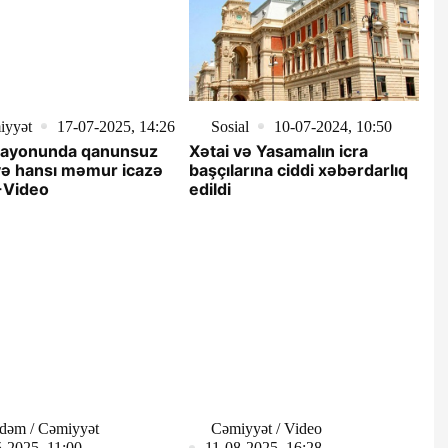
iyyət
17-07-2025, 14:26
Sosial
10-07-2024, 10:50
 rayonunda qanunsuz
Xətai və Yasamalın icra
iyə hansı məmur icazə
başçılarına ciddi xəbərdarlıq
-Video
edildi
dəm / Cəmiyyət
Cəmiyyət / Video
-2025, 11:00
11-08-2025, 16:28