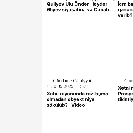
Quliyev Ulu Öndər Heydər
İcra b
Əliyev siyasətinə və Cənab
qanuns
Prezident İlham Əliyevə
verib?
Sədaqətlə Xidmət Edən
İnsandır.
Gündəm / Cəmiyyət
Cəm
30-05-2025, 11:57
Xətai
Xətai rayonunda razılaşma
Prosp
olmadan obyekt niyə
tikinti
sökülüb? -Video
verib