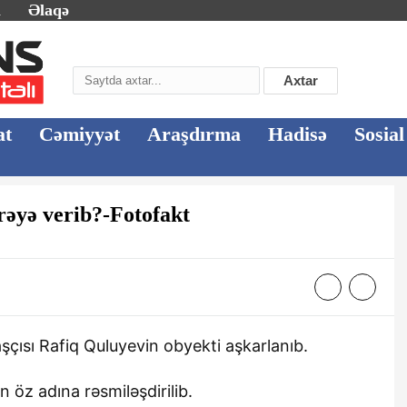
m
Əlaqə
Axtar
at
Cəmiyyət
Araşdırma
Hadisə
Sosial
rəyə verib?-Fotofakt
şçısı Rafiq Quluyevin obyekti aşkarlanıb.
 öz adına rəsmiləşdirilib.