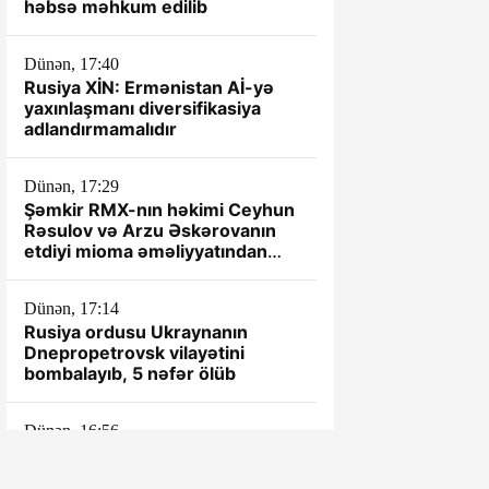
həbsə məhkum edilib
Dünən, 17:40
Rusiya XİN: Ermənistan Aİ-yə
yaxınlaşmanı diversifikasiya
adlandırmamalıdır
Dünən, 17:29
Şəmkir RMX-nın həkimi Ceyhun
Rəsulov və Arzu Əskərovanın
etdiyi mioma əməliyyatından
sonra xəstənin ölümü ilə bağlı
prokurorluq araşdırma aparır.
Dünən, 17:14
Rusiya ordusu Ukraynanın
Dnepropetrovsk vilayətini
bombalayıb, 5 nəfər ölüb
Dünən, 16:56
"Aztelekom"la m10 yola getmir?
- İnternet ödənişləri saatlarla