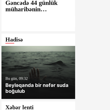
Gəncədə 44 günlük
Ağsu bazar
müharibənin
maşınlarda
yaralarının
edilir? – “
bağlanmasına şərait
istəyirsiniz
yaratmayan Dövlət
edin” deyən
Şəhərsalma və
iddialar
Hadisə
Arxitektura Komitəsi -
SAKİNLƏRDƏN
SENSASİON
İDDİALAR
Bu gün, 09:32
Dünən, 18:16
Beyləqanda bir nəfər suda
Hacıqabulda
boğulub
bir nəfər ölü
xəsarət alıb
Xəbər lenti