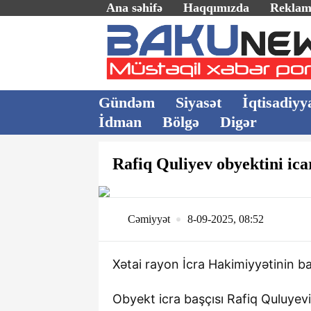
Ana səhifə
Haqqımızda
Rekla
Gündəm
Siyasət
İqtisadiyy
İdman
Bölgə
Digər
Rafiq Quliyev obyektini ica
Cəmiyyət
8-09-2025, 08:52
Xətai rayon İcra Hakimiyyətinin ba
Obyekt icra başçısı Rafiq Quluyevin