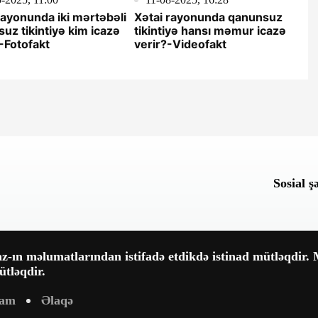
rayonunda iki mərtəbəli
Xətai rayonunda qanunsuz
uz tikintiyə kim icazə
tikintiyə hansı məmur icazə
-Fotofakt
verir?-Videofakt
Sosial ş
-ın məlumatlarından istifadə etdikdə istinad mütləqdir. M
tləqdir.
lam
Əlaqə