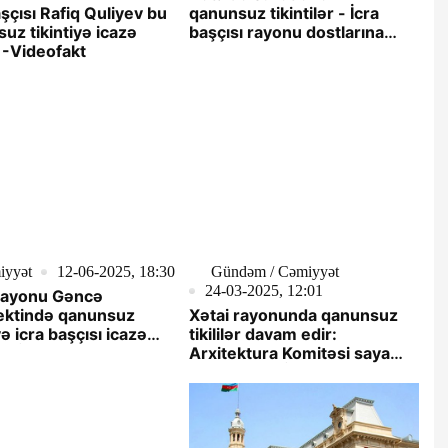
aşçısı Rafiq Quliyev bu
qanunsuz tikintilər - İcra
uz tikintiyə icazə
başçısı rayonu dostlarına
 -Videofakt
“peşkəş“ edib
iyyət
12-06-2025, 18:30
Gündəm / Cəmiyyət
24-03-2025, 12:01
 rayonu Gəncə
ektində qanunsuz
Xətai rayonunda qanunsuz
yə icra başçısı icazə
tikililər davam edir:
?-VİDEO
Arxitektura Komitəsi saya
salınmır? -VİDEO