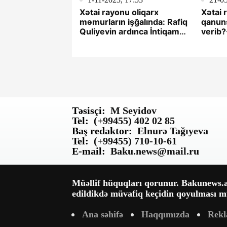
Xətai rayonu oliqarx
Xətai 
məmurların işğalında: Rafiq
qanuns
Quliyevin ardınca İntiqam
verib?
Cümşüdov…
Təsisçi:
M Seyidov
Tel:
(+99455) 402 02 85
Baş redaktor:
Elnurə Tağıyeva
Tel:
(+99455) 710-10-61
E-mail:
Baku.news@mail.ru
Müəllif hüquqları qorunur. Bakunews.az
edildikdə müvafiq keçidin qoyulması mü
Ana səhifə
Haqqımızda
Rek