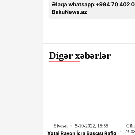
Əlaqə whatsapp:+994 70 402 0
BakuNews.az
Digər xəbərlər
Siyasət
5-10-2022, 15:55
Gün
23-08
Xətai Rayon İcra Başçısı Rafiq