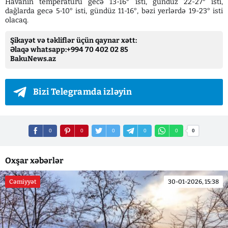
Havanın temperaturu gecə 13-16° isti, gündüz 22-27° isti,
dağlarda gecə 5-10° isti, gündüz 11-16°, bəzi yerlərdə 19-23° isti
olacaq.
Şikayət və təkliflər üçün qaynar xətt:
Əlaqə whatsapp:+994 70 402 02 85
BakuNews.az
Bizi Telegramda izləyin
0
0
0
0
0
0
Oxşar xəbərlər
Cəmiyyət
30-01-2026, 15:38