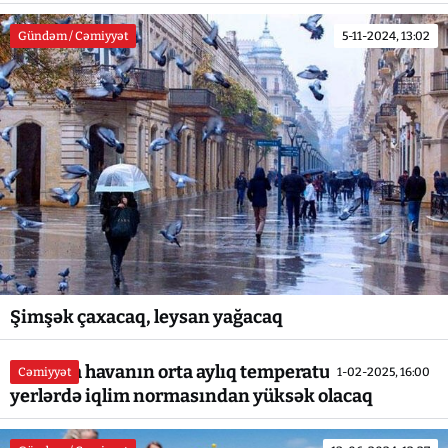
Gündəm / Cəmiyyət
5-11-2024, 13:02
Şimşək çaxacaq, leysan yağacaq
Fevralda havanın orta aylıq temperaturu bəzi
Cəmiyyət
1-02-2025, 16:00
yerlərdə iqlim normasından yüksək olacaq