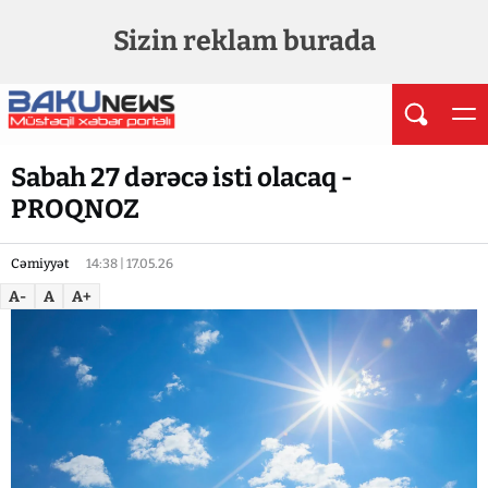
Sizin reklam burada
Sabah 27 dərəcə isti olacaq -
PROQNOZ
Cəmiyyət
14:38 | 17.05.26
A-
A
A+