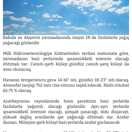
Bakıda və Abşeron yarımadasında mayın 18-də fasilələrlə yağış
yağacağı gözlənilir.
Milli Hidrometeorologiya Xidmətindən verilən məlumata görə,
yarımadanın bəzi yerlərində qısamüddətli intensiv olacağı
ehtimalı var. Cənub-qərb küləyi gündüz cənub-şərq küləyi ilə
əvəz olunacaq.
Havanın temperaturu gecə 14-16° isti, gündüz 18-23° isti olacaq.
Atmosfer təzyiqi 752 mm civə sütunu təşkil edəcək. Nisbi rütubət
65-75 % olacaq.
Azərbaycanın rayonlarında hava şəraitinin bəzi yerlərdə
fasilələrlə yağıntılı olacağı gözlənilir. Ayrı-ayrı yerlərdə
qısamüddətli intensiv olacağı, şimşək çaxacağı, dolu düşəcəyi,
yüksək dağlıq ərazilərdə qar yağacağı ehtimalı var. Arabir
duman. Mülayim qərb küləyi bəzi yerlərdə arabir güclənəcək.