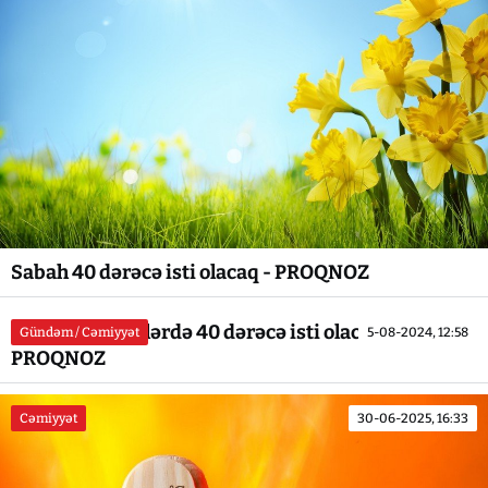
Sabah 40 dərəcə isti olacaq - PROQNOZ
Sabah bəzi yerlərdə 40 dərəcə isti olacaq -
Gündəm / Cəmiyyət
5-08-2024, 12:58
PROQNOZ
Cəmiyyət
30-06-2025, 16:33