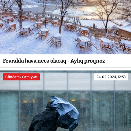
Fevralda hava necə olacaq - Aylıq proqnoz
Gündəm / Cəmiyyət
24-05-2024, 12:53