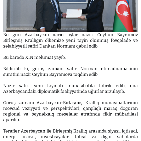
Bu gün Azərbaycan xarici işlər naziri Ceyhun Bayramov
Birləşmiş Krallığın ölkəmizə yeni təyin olunmuş fövqəladə və
səlahiyyətli səfiri Dankan Normanı qəbul edib.
Bu barədə XİN məlumat yayıb.
Bildirilib ki, görüş zamanı səfir Norman etimadnaməsinin
surətini nazir Ceyhun Bayramova təqdim edib.
Nazir səfiri yeni təyinatı münasibətilə təbrik edib, ona
Azərbaycandakı diplomatik fəaliyyətində uğurlar arzulayıb.
Görüş zamanı Azərbaycan-Birləşmiş Krallıq münasibətlərinin
mövcud vəziyyəti və perspektivləri, qarşılıqlı maraq doğuran
regional və beynəlxalq məsələlər ətrafında fikir mübadiləsi
aparılıb.
Tərəflər Azərbaycan ilə Birləşmiş Krallıq arasında siyasi, iqtisadi,
enerji, ticarət, investisiyalar, təhsil və digər sahələrdə