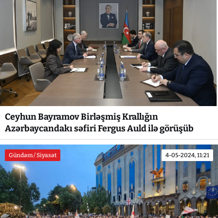
Ceyhun Bayramov Birləşmiş Krallığın
Azərbaycandakı səfiri Fergus Auld ilə görüşüb
Gündəm / Siyasət
4-05-2024, 11:21