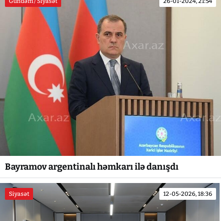
Gündəm / Siyasət
26-01-2024, 21:54
Bayramov argentinalı həmkarı ilə danışdı
Siyasət
12-05-2026, 18:36