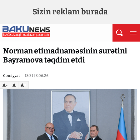
Sizin reklam burada
Norman etimadnaməsinin surətini
Bayramova təqdim etdi
Cəmiyyət
18:31 | 3.06.26
A-
A
A+