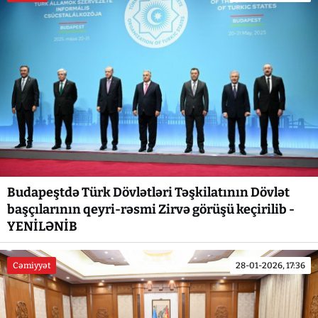
Budapeştdə Türk Dövlətləri Təşkilatının Dövlət
başçılarının qeyri-rəsmi Zirvə görüşü keçirilib -
YENİLƏNİB
Cəmiyyət
28-01-2026, 17:36