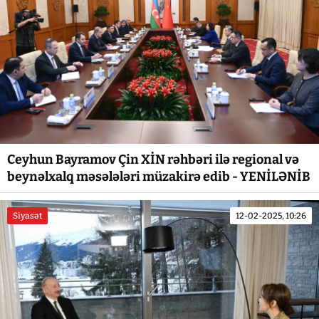
Ceyhun Bayramov Çin XİN rəhbəri ilə regional və
beynəlxalq məsələləri müzakirə edib - YENİLƏNİB
Siyasət
12-02-2025, 10:26