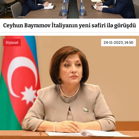
Ceyhun Bayramov İtaliyanın yeni səfiri ilə görüşdü
Siyasət
24-11-2023, 14:50