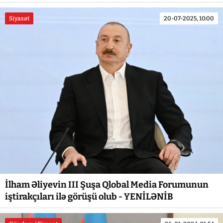
Siyasət
20-07-2025, 10:00
İlham Əliyevin III Şuşa Qlobal Media Forumunun
iştirakçıları ilə görüşü olub - YENİLƏNİB