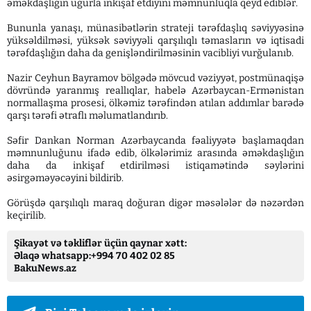
əməkdaşlığın uğurla inkişaf etdiyini məmnunluqla qeyd ediblər.
Bununla yanaşı, münasibətlərin strateji tərəfdaşlıq səviyyəsinə
yüksəldilməsi, yüksək səviyyəli qarşılıqlı təmasların və iqtisadi
tərəfdaşlığın daha da genişləndirilməsinin vacibliyi vurğulanıb.
Nazir Ceyhun Bayramov bölgədə mövcud vəziyyət, postmünaqişə
dövründə yaranmış reallıqlar, habelə Azərbaycan-Ermənistan
normallaşma prosesi, ölkəmiz tərəfindən atılan addımlar barədə
qarşı tərəfi ətraflı məlumatlandırıb.
Səfir Dankan Norman Azərbaycanda fəaliyyətə başlamaqdan
məmnunluğunu ifadə edib, ölkələrimiz arasında əməkdaşlığın
daha da inkişaf etdirilməsi istiqamətində səylərini
əsirgəməyəcəyini bildirib.
Görüşdə qarşılıqlı maraq doğuran digər məsələlər də nəzərdən
keçirilib.
Şikayət və təkliflər üçün qaynar xətt:
Əlaqə whatsapp:+994 70 402 02 85
BakuNews.az