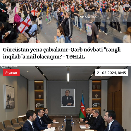
Gürcüstan yenə çalxalanır-Qərb növbəti “rəngli
inqilab”a nail olacaqmı? - TƏHLİL
Siyasət
21-05-2024, 18:45