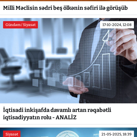
Milli Məclisin sədri beş ölkənin səfiri ilə görüşüb
Gündəm / Siyasət
17-10-2024, 12:08
İqtisadi inkişafda davamlı artan rəqabətli
iqtisadiyyatın rolu - ANALİZ
Siyasət
21-05-2025, 18:39