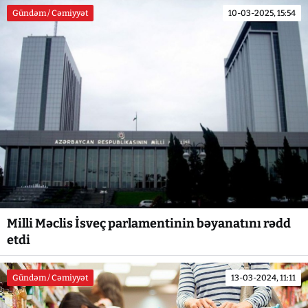
Gündəm / Cəmiyyət
10-03-2025, 15:54
Milli Məclis İsveç parlamentinin bəyanatını rədd
etdi
Gündəm / Cəmiyyət
13-03-2024, 11:11