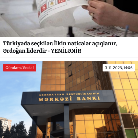
Türkiyədə seçkilər: İlkin nəticələr açıqlanır,
Ərdoğan liderdir - YENİLƏNİR
Gündəm / Sosial
3-11-2023, 14:06