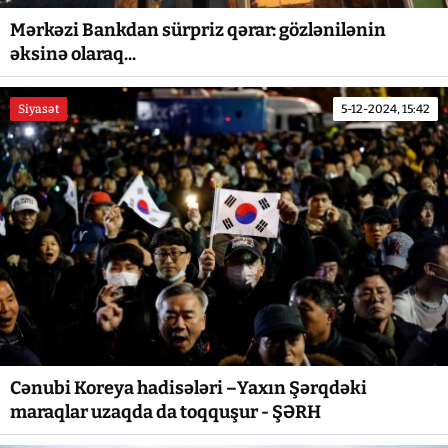
Mərkəzi Bankdan sürpriz qərar: gözlənilənin
əksinə olaraq...
Siyasət
5-12-2024, 15:42
Cənubi Koreya hadisələri –Yaxın Şərqdəki
maraqlar uzaqda da toqquşur - ŞƏRH