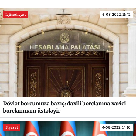
İqtisadiyyat
6-08-2022, 11:42
Dövlət borcumuza baxış: daxili borclanma xarici
borclanmanı üstələyir
Siyasət
4-08-2022, 14:10