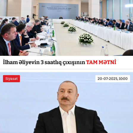
İlham Əliyevin 3 saatlıq çıxışının
TAM MƏTNİ
Siyasət
20-07-2025, 10:00