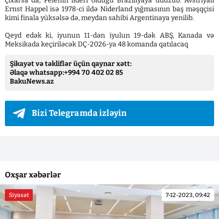
çıxarsa da, Pelenin lideri olduğu Braziliyaya uduzub. Avstriyalı
Ernst Happel isə 1978-ci ildə Niderland yığmasının baş məşqçisi
kimi finala yüksəlsə də, meydan sahibi Argentinaya yenilib.
Qeyd edək ki, iyunun 11-dən iyulun 19-dək ABŞ, Kanada və
Meksikada keçiriləcək DÇ-2026-ya 48 komanda qatılacaq
Şikayət və təkliflər üçün qaynar xətt:
Əlaqə whatsapp:+994 70 402 02 85
BakuNews.az
Bizi Telegramda izləyin
Oxşar xəbərlər
Siyasət
7-12-2023, 09:42