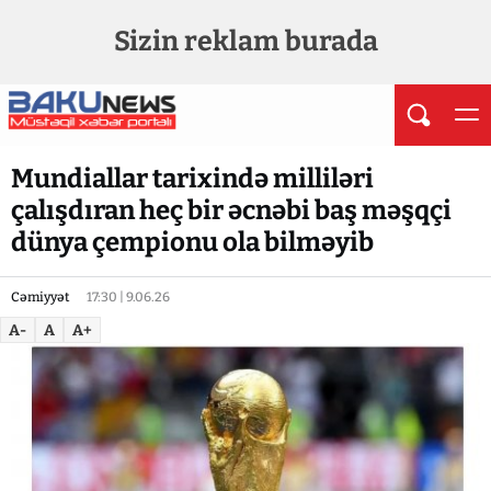
Sizin reklam burada
Mundiallar tarixində milliləri
çalışdıran heç bir əcnəbi baş məşqçi
dünya çempionu ola bilməyib
Cəmiyyət
17:30 | 9.06.26
A-
A
A+