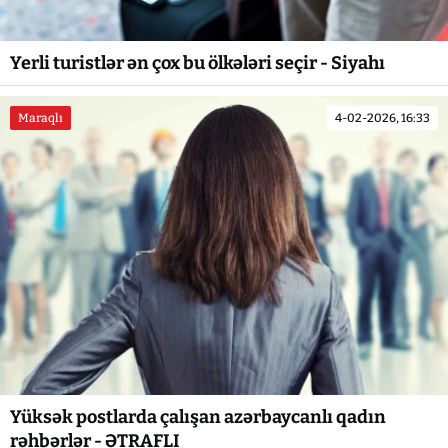
Yerli turistlər ən çox bu ölkələri seçir - Siyahı
Maraqlı
4-02-2026, 16:33
Yüksək postlarda çalışan azərbaycanlı qadın
rəhbərlər - ƏTRAFLI