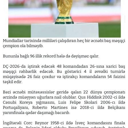
Mundiallar tarixində milliləri çalışdıran heç bir əcnəbi baş məşqçi
çempion ola bilməyib.
Bununla bağlı 96 illik rekord hələ də dəyişməz qalır.
DÇ-2026-da iştirak edəcək 48 komandadan 26-sına xarici baş
məşqçi rəhbərlik edəcək. Bu göstərici 4 il əvvəlki turnirlə
müqayisədə 26 faiz çoxdur və iştirakçı komandaların 54 faizini
təşkil edir.
Bəzi əcnəbi mütəxəssislər geridə qalan 22 dünya çempionatı
ərzində müəyyən uğurlara nail olublar. Qus Hiddink 2002-ci ildə
Cənubi Koreya yığmasını, Luis Felipe Skolari 2006-cı ildə
Portuqaliyanı, Roberto Martines isə 2018-ci ildə Belçikanı
yarımfinala qədər daşımağı bacarıb.
İngiltərəli Corc Reynor 1958-ci ildə İsveç komandasını finala