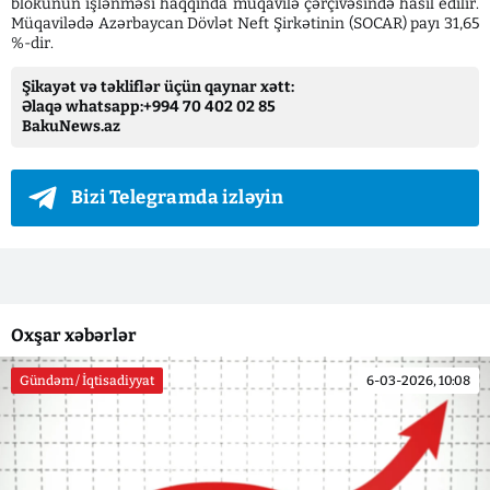
blokunun işlənməsi haqqında müqavilə çərçivəsində hasil edilir.
Müqavilədə Azərbaycan Dövlət Neft Şirkətinin (SOCAR) payı 31,65
%-dir.
Şikayət və təkliflər üçün qaynar xətt:
Əlaqə whatsapp:+994 70 402 02 85
BakuNews.az
Bizi Telegramda izləyin
Oxşar xəbərlər
Gündəm / İqtisadiyyat
6-03-2026, 10:08