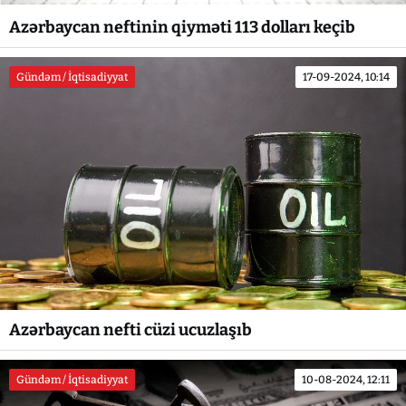
Azərbaycan neftinin qiyməti 113 dolları keçib
Gündəm / İqtisadiyyat
17-09-2024, 10:14
Azərbaycan nefti cüzi ucuzlaşıb
Gündəm / İqtisadiyyat
10-08-2024, 12:11