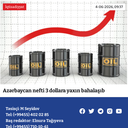
İqtisadiyyat
4-06-2026, 09:37
Azərbaycan nefti 3 dollara yaxın bahalaşıb
Təsisçi: M Seyidov
Tel: (+99455) 402 02 85
Baş redaktor: Elnurə Tağıyeva
Tel: (+99455) 710-10-61