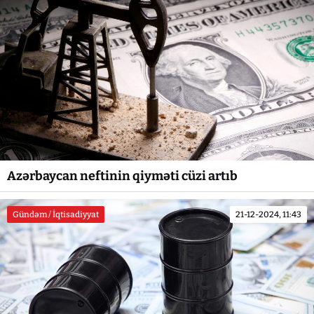
Azərbaycan neftinin qiyməti cüzi artıb
Gündəm / İqtisadiyyat
21-12-2024, 11:43