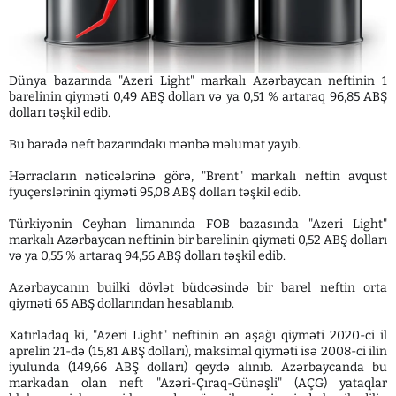
Dünya bazarında "Azeri Light" markalı Azərbaycan neftinin 1
barelinin qiyməti 0,49 ABŞ dolları və ya 0,51 % artaraq 96,85 ABŞ
dolları təşkil edib.
Bu barədə neft bazarındakı mənbə məlumat yayıb.
Hərracların nəticələrinə görə, "Brent" markalı neftin avqust
fyuçerslərinin qiyməti 95,08 ABŞ dolları təşkil edib.
Türkiyənin Ceyhan limanında FOB bazasında "Azeri Light"
markalı Azərbaycan neftinin bir barelinin qiyməti 0,52 ABŞ dolları
və ya 0,55 % artaraq 94,56 ABŞ dolları təşkil edib.
Azərbaycanın builki dövlət büdcəsində bir barel neftin orta
qiyməti 65 ABŞ dollarından hesablanıb.
Xatırladaq ki, "Azeri Light" neftinin ən aşağı qiyməti 2020-ci il
aprelin 21-də (15,81 ABŞ dolları), maksimal qiyməti isə 2008-ci ilin
iyulunda (149,66 ABŞ dolları) qeydə alınıb. Azərbaycanda bu
markadan olan neft "Azəri-Çıraq-Günəşli" (AÇG) yataqlar