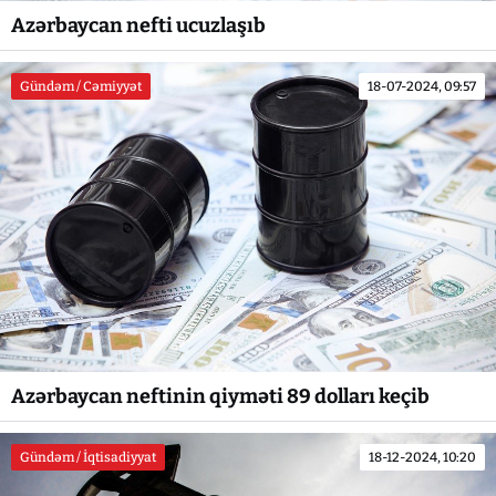
Azərbaycan nefti ucuzlaşıb
Gündəm / Cəmiyyət
18-07-2024, 09:57
Azərbaycan neftinin qiyməti 89 dolları keçib
Gündəm / İqtisadiyyat
18-12-2024, 10:20