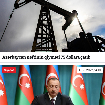
Azərbaycan neftinin qiyməti 75 dollara çatıb
Siyasət
4-08-2022, 14:10