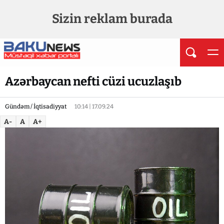
Sizin reklam burada
Azərbaycan nefti cüzi ucuzlaşıb
Gündəm / İqtisadiyyat
10:14 | 17.09.24
A-
A
A+