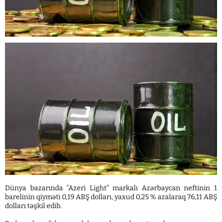
Dünya bazarında "Azeri Light" markalı Azərbaycan neftinin 1
barelinin qiyməti 0,19 ABŞ dolları, yaxud 0,25 % azalaraq 76,11 ABŞ
dolları təşkil edib.