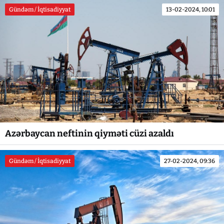
Gündəm / İqtisadiyyat
13-02-2024, 10:01
Azərbaycan neftinin qiyməti cüzi azaldı
Gündəm / İqtisadiyyat
27-02-2024, 09:36