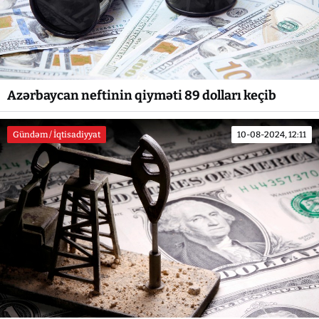
Azərbaycan neftinin qiyməti 89 dolları keçib
Gündəm / İqtisadiyyat
10-08-2024, 12:11