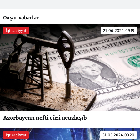
Oxşar xəbərlər
İqtisadiyyat
21-06-2024, 09:19
Azərbaycan nefti cüzi ucuzlaşıb
İqtisadiyyat
31-05-2024, 09:20