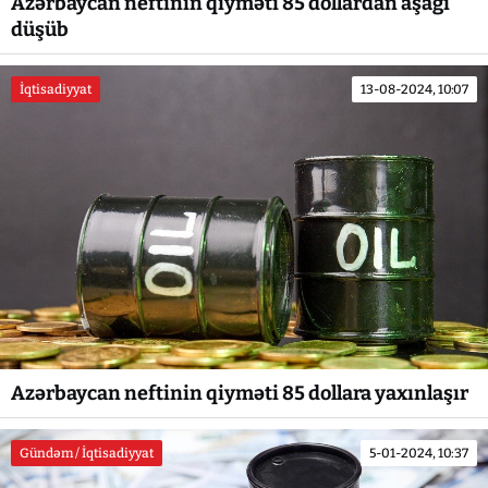
Azərbaycan neftinin qiyməti 85 dollardan aşağı
düşüb
İqtisadiyyat
13-08-2024, 10:07
Azərbaycan neftinin qiyməti 85 dollara yaxınlaşır
Gündəm / İqtisadiyyat
5-01-2024, 10:37