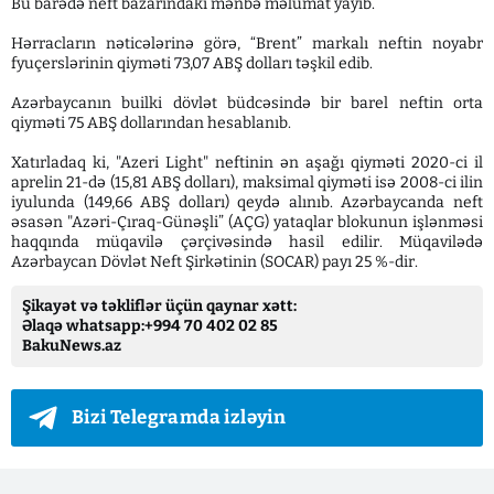
Bu barədə neft bazarındakı mənbə məlumat yayıb.
Hərracların nəticələrinə görə, “Brent” markalı neftin noyabr
fyuçerslərinin qiyməti 73,07 ABŞ dolları təşkil edib.
Azərbaycanın builki dövlət büdcəsində bir barel neftin orta
qiyməti 75 ABŞ dollarından hesablanıb.
Xatırladaq ki, "Azeri Light" neftinin ən aşağı qiyməti 2020-ci il
aprelin 21-də (15,81 ABŞ dolları), maksimal qiyməti isə 2008-ci ilin
iyulunda (149,66 ABŞ dolları) qeydə alınıb. Azərbaycanda neft
əsasən "Azəri-Çıraq-Günəşli” (AÇG) yataqlar blokunun işlənməsi
haqqında müqavilə çərçivəsində hasil edilir. Müqavilədə
Azərbaycan Dövlət Neft Şirkətinin (SOCAR) payı 25 %-dir.
Şikayət və təkliflər üçün qaynar xətt:
Əlaqə whatsapp:+994 70 402 02 85
BakuNews.az
Bizi Telegramda izləyin