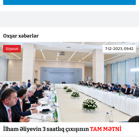
Oxşar xəbərlər
Siyasət
7-12-2023, 09:42
İlham Əliyevin 3 saatlıq çıxışının
TAM MƏTNİ