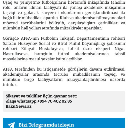
Uşaq və yeniyetmə futbolçuların hərtərəfli inkişafında təhsilin
rolu, onların idman fəaliyyəti ilə yanaşı akademik inkişafının
təşviqi və gələcək karyera imkanlarının genişləndirilməsi ilə
bağlı fikir mübadiləsi aparılıb. Klub və akademiya nümayəndələri
mövcud təcrübələrini bölüşüb, qarşılaşdıqları çətinliklər və
mümkün həll yolları ətrafında müzakirələr aparıblar.
Görüşdə AFFA-nın Futbolun İnkişafı Departamentinin rəhbəri
Sərxan Hüseynov, Sosial və Ətraf Mühit Dayanıqlılığı şöbəsinin
rəhbəri Kifayət Mustafayeva, təhsil üzrə ekspert Nigar
Nəsrullayeva, həmçinin futbol akademiyalarında təhsil
məsələlərinə məsul şəxslər iştirak ediblər.
AFFA tərəfindən bu istiqamətdə görüşlərin davam etdirilməsi,
akademiyalar arasında təcrübə mübadiləsinin təşviqi və
mümkün birgə fəaliyyətlərin müəyyənləşdirilməsi nəzərdə
tutulur.
Şikayət və təkliflər üçün qaynar xətt:
Əlaqə whatsapp:+994 70 402 02 85
BakuNews.az
Bizi Telegramda izləyin