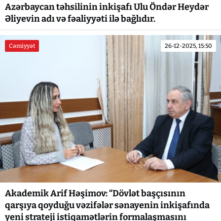
Azərbaycan təhsilinin inkişafı Ulu Öndər Heydər
Əliyevin adı və fəaliyyəti ilə bağlıdır.
Cəmiyyət
26-12-2025, 15:50
Akademik Arif Həşimov: “Dövlət başçısının
qarşıya qoyduğu vəzifələr sənayenin inkişafında
yeni strateji istiqamətlərin formalaşmasını