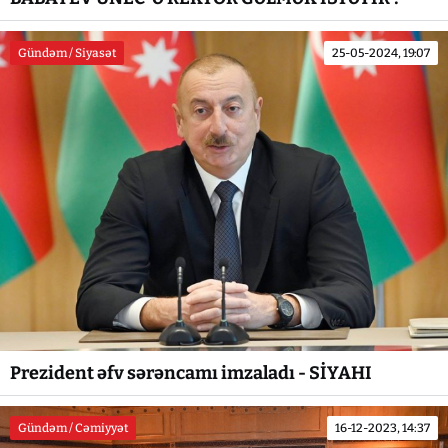
Gündəm / Siyasət
25-05-2024, 19:07
Prezident əfv sərəncamı imzaladı - SİYAHI
Gündəm / Cəmiyyət
16-12-2023, 14:37