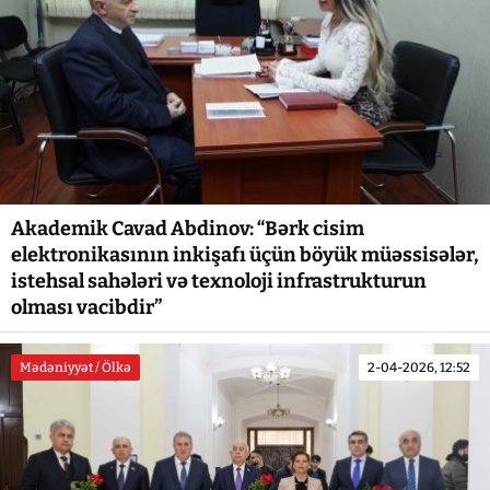
Akademik Cavad Abdinov: “Bərk cisim
elektronikasının inkişafı üçün böyük müəssisələr,
istehsal sahələri və texnoloji infrastrukturun
olması vacibdir”
Mədəniyyət / Ölkə
2-04-2026, 12:52