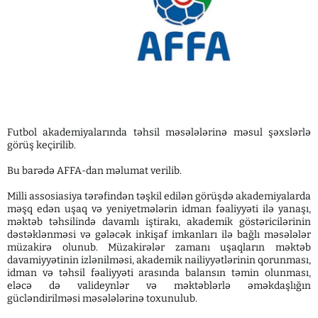
Futbol akademiyalarında təhsil məsələlərinə məsul şəxslərlə
görüş keçirilib.
Bu barədə AFFA-dan məlumat verilib.
Milli assosiasiya tərəfindən təşkil edilən görüşdə akademiyalarda
məşq edən uşaq və yeniyetmələrin idman fəaliyyəti ilə yanaşı,
məktəb təhsilində davamlı iştirakı, akademik göstəricilərinin
dəstəklənməsi və gələcək inkişaf imkanları ilə bağlı məsələlər
müzakirə olunub. Müzakirələr zamanı uşaqların məktəb
davamiyyətinin izlənilməsi, akademik nailiyyətlərinin qorunması,
idman və təhsil fəaliyyəti arasında balansın təmin olunması,
eləcə də valideynlər və məktəblərlə əməkdaşlığın
gücləndirilməsi məsələlərinə toxunulub.