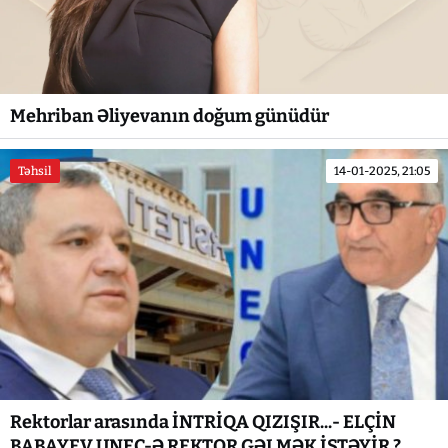
Mehriban Əliyevanın doğum günüdür
Təhsil
14-01-2025, 21:05
Rektorlar arasında İNTRİQA QIZIŞIR...- ELÇİN
BABAYEV UNEC-Ə REKTOR GƏLMƏK İSTƏYİR ?