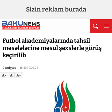
Sizin reklam burada
Futbol akademiyalarında təhsil
məsələlərinə məsul şəxslərlə görüş
keçirilib
Cəmiyyət
15:43 | 9.07.26
A-
A
A+