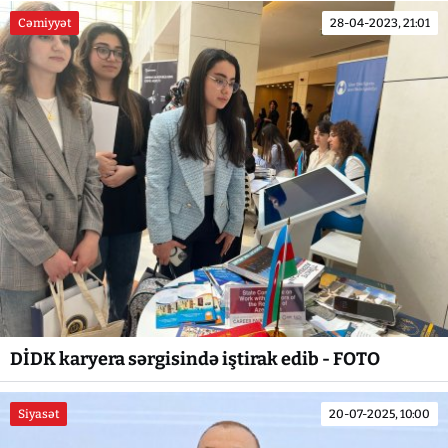
Cəmiyyət
28-04-2023, 21:01
DİDK karyera sərgisində iştirak edib - FOTO
Siyasət
20-07-2025, 10:00