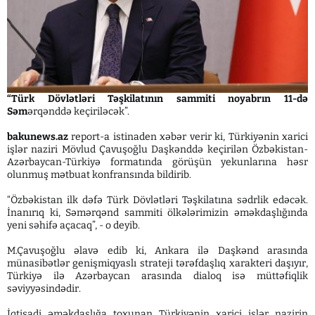
“Türk Dövlətləri Təşkilatının sammiti noyabrın 11-də
Səm
ərqənddə keçiriləcək”.
bakunews.az
report-a istinaden xəbər verir ki, Türkiyənin xarici
işlər naziri Mövlud Çavuşoğlu Daşkənddə keçirilən Özbəkistan-
Azərbaycan-Türkiyə formatında görüşün yekunlarına həsr
olunmuş mətbuat konfransında bildirib.
“Özbəkistan ilk dəfə Türk Dövlətləri Təşkilatına sədrlik edəcək.
İnanırıq ki, Səmərqənd sammiti ölkələrimizin əməkdaşlığında
yeni səhifə açacaq”, - o deyib.
M.Çavuşoğlu əlavə edib ki, Ankara ilə Daşkənd arasında
münasibətlər genişmiqyaslı strateji tərəfdaşlıq xarakteri daşıyır,
Türkiyə ilə Azərbaycan arasında dialoq isə müttəfiqlik
səviyyəsindədir.
İqtisadi əməkdaşlığa toxunan Türkiyənin xarici işlər nazirin