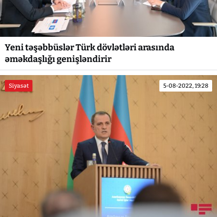
Yeni təşəbbüslər Türk dövlətləri arasında
əməkdaşlığı genişləndirir
Siyasət
5-08-2022, 19:28