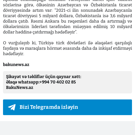
sözlərinə görə, ölkəsinin Azərbaycan və Özbəkistanla ticarət
dövriyyəsində artım var: “2021-ci ilin sonunadək Azərbaycanla
ticarət dövriyyəsi 5 milyard dollara, Özbəkistanla isə 3,6 milyard
dollara çatıb. Rəsmi Ankara bu rəqəmləri daha da artırmağı və
ölkələrimizin liderləri tərəfindən müəyyən edilmiş 10 milyard
dollar həddinə çatdırmağı hədəfləyir”.
O vurğulayıb ki, Türkiyə türk dövlətləri ilə əlaqələri qarşılıqlı
faydaya və maraqlara hörmət əsasında daha da inkişaf etdirməyi
hədəfləyir.
bakunews.az
Şikayət və təkliflər üçün qaynar xətt:
Əlaqə whatsapp:+994 70 402 02 85
BakuNews.az
Bizi Telegramda izləyin