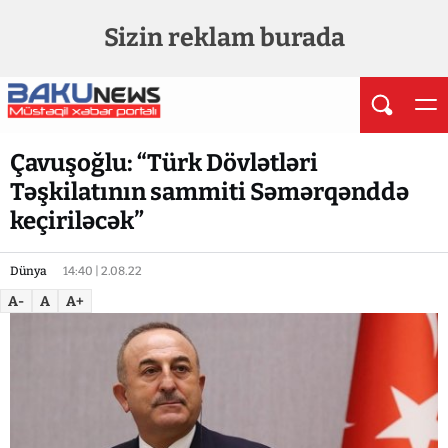
Sizin reklam burada
Çavuşoğlu: “Türk Dövlətləri
Təşkilatının sammiti Səmərqənddə
keçiriləcək”
Dünya
14:40 | 2.08.22
A-
A
A+