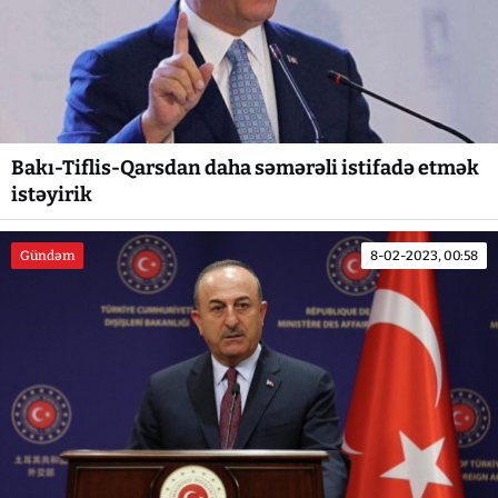
Bakı-Tiflis-Qarsdan daha səmərəli istifadə etmək
istəyirik
Gündəm
8-02-2023, 00:58