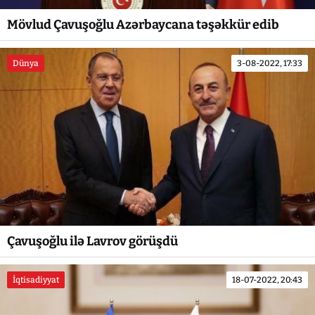
Mövlud Çavuşoğlu Azərbaycana təşəkkür edib
Dünya
3-08-2022, 17:33
Çavuşoğlu ilə Lavrov görüşdü
İqtisadiyyat
18-07-2022, 20:43