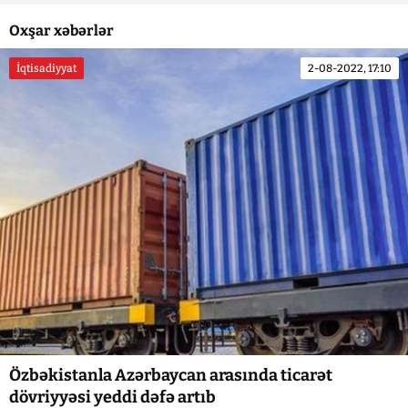
Oxşar xəbərlər
İqtisadiyyat
2-08-2022, 17:10
Özbəkistanla Azərbaycan arasında ticarət
dövriyyəsi yeddi dəfə artıb