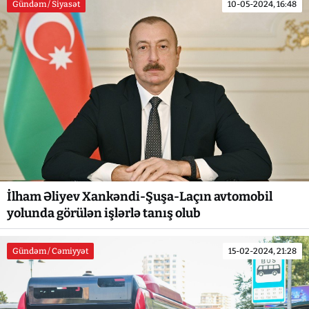
Gündəm / Siyasət
10-05-2024, 16:48
İlham Əliyev Xankəndi-Şuşa-Laçın avtomobil
yolunda görülən işlərlə tanış olub
Gündəm / Cəmiyyət
15-02-2024, 21:28