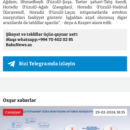
Ağdam, Əhmədbəyli (Füzuli)-Şuşa, Tərtər şəhəri-Talış kəndi,
Horadiz (Füzuli)-Ağalı (Zəngilan), Horadiz (Füzuli)-Hadrud
(Xocavənd), Horadiz (Füzuli)-Laçın istiqamətlərdə avtobus
marşrutları fəaliyyət göstərir. İşğaldan azad olunmuş digər
ərazilərdə də təhlillər aparılır", - deyə A.Rzayev əlavə edib.
Şikayət və təkliflər üçün qaynar xətt:
Əlaqə whatsapp:+994 70 402 02 85
BakuNews.az
Bizi Telegramda izləyin
Oxşar xəbərlər
Cəmiyyət
29-02-2024, 18:35