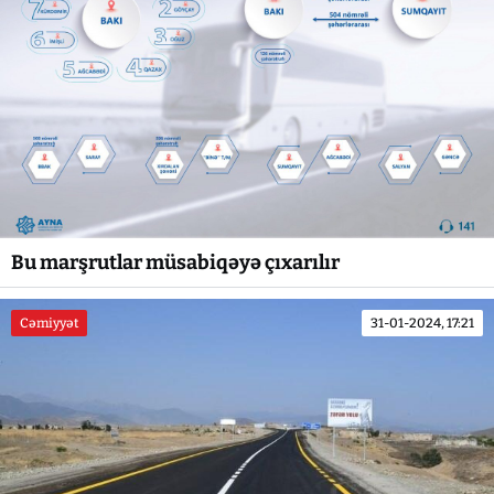
Bu marşrutlar müsabiqəyə çıxarılır
Cəmiyyət
31-01-2024, 17:21