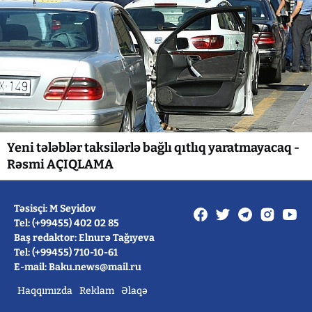
Yeni tələblər taksilərlə bağlı qıtlıq yaratmayacaq -
Rəsmi AÇIQLAMA
Təsisçi: M Seyidov
Tel: (+99455) 402 02 85
Baş redaktor: Elnurə Tağıyeva
Tel: (+99455) 710-10-61
E-mail: Baku.news@mail.ru
Haqqımızda
Reklam
Əlaqə