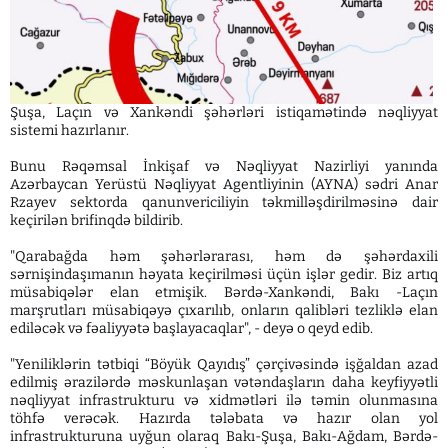
Şuşa, Laçın və Xankəndi şəhərləri istiqamətində nəqliyyat
sistemi hazırlanır.
Bunu Rəqəmsal İnkişaf və Nəqliyyat Nazirliyi yanında
Azərbaycan Yerüstü Nəqliyyat Agentliyinin (AYNA) sədri Anar
Rzayev sektorda qanunvericiliyin təkmilləşdirilməsinə dair
keçirilən brifinqdə bildirib.
"Qarabağda həm şəhərlərarası, həm də şəhərdaxili
sərnişindaşımanın həyata keçirilməsi üçün işlər gedir. Biz artıq
müsabiqələr elan etmişik. Bərdə-Xankəndi, Bakı -Laçın
marşrutları müsabiqəyə çıxarılıb, onların qalibləri tezliklə elan
ediləcək və fəaliyyətə başlayacaqlar", - deyə o qeyd edib.
"Yeniliklərin tətbiqi “Böyük Qayıdış” çərçivəsində işğaldan azad
edilmiş ərazilərdə məskunlaşan vətəndaşların daha keyfiyyətli
nəqliyyat infrastrukturu və xidmətləri ilə təmin olunmasına
töhfə verəcək. Hazırda tələbata və hazır olan yol
infrastrukturuna uyğun olaraq Bakı-Şuşa, Bakı-Ağdam, Bərdə-