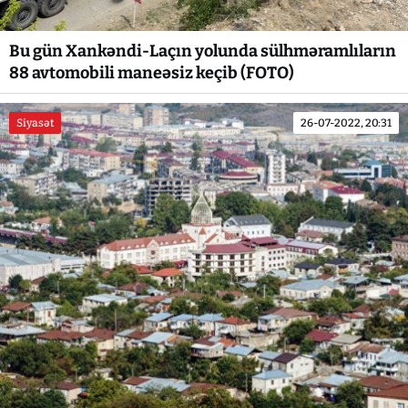
Bu gün Xankəndi-Laçın yolunda sülhməramlıların
88 avtomobili maneəsiz keçib (FOTO)
Siyasət
26-07-2022, 20:31