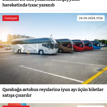
hərəkətində tıxac yaranıb
Cəmiyyət
24-05-2024, 17:26
Qarabağa avtobus reyslərinə iyun ayı üçün biletlər
satışa çıxarılır