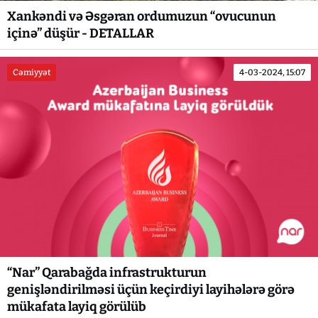
Xankəndi və Əsgəran ordumuzun “ovucunun
içinə” düşür - DETALLAR
Cəmiyyət
4-03-2024, 15:07
“Nar” Qarabağda infrastrukturun
genişləndirilməsi üçün keçirdiyi layihələrə görə
mükafata layiq görülüb