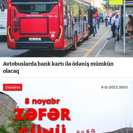
Avtobuslarda bank kartı ilə ödəniş mümkün
olacaq
Gündəm
8-11-2023, 10:03