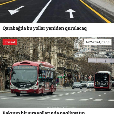
Qarabağda bu yollar yenidən qurulacaq
Siyasət
1-07-2024, 09:08
Bakının bir sıra yollarında nəqliyyatın