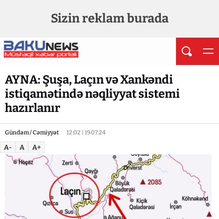
Sizin reklam burada
AYNA: Şuşa, Laçın və Xankəndi
istiqamətində nəqliyyat sistemi
hazırlanır
Gündəm / Cəmiyyət
12:02 | 19.07.24
A-
A
A+