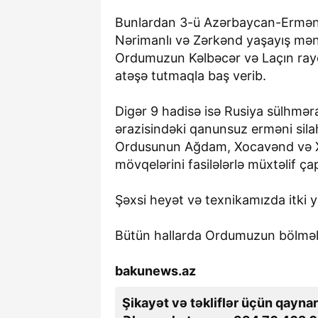
Bunlardan 3-ü Azərbaycan-Erməni
Nərimanlı və Zərkənd yaşayış mən
Ordumuzun Kəlbəcər və Laçın rayon
atəşə tutmaqla baş verib.
Digər 9 hadisə isə Rusiya sülhmər
ərazisindəki qanunsuz erməni sila
Ordusunun Ağdam, Xocavənd və Xoc
mövqelərini fasilələrlə müxtəlif ça
Şəxsi heyət və texnikamızda itki 
Bütün hallarda Ordumuzun bölmələr
bakunews.az
Şikayət və təkliflər üçün qaynar