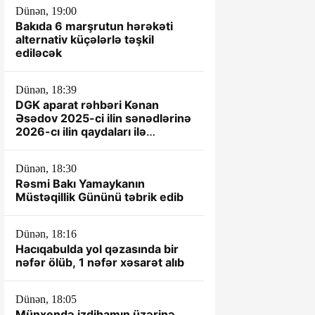
Dünən, 19:00
Bakıda 6 marşrutun hərəkəti
alternativ küçələrlə təşkil
ediləcək
Dünən, 18:39
DGK aparat rəhbəri Kənan
Əsədov 2025-ci ilin sənədlərinə
2026-cı ilin qaydaları ilə
yanaşır? -İDDİA
Dünən, 18:30
Rəsmi Bakı Yamaykanın
Müstəqillik Gününü təbrik edib
Dünən, 18:16
Hacıqabulda yol qəzasında bir
nəfər ölüb, 1 nəfər xəsarət alıb
Dünən, 18:05
Münxendə izdihamın üzərinə