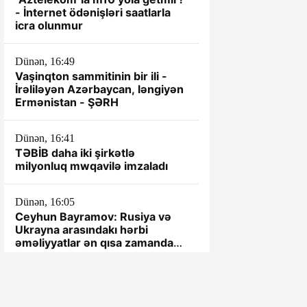
- İnternet ödənişləri saatlarla
icra olunmur
Dünən, 16:49
Vaşinqton sammitinin bir ili -
İrəliləyən Azərbaycan, ləngiyən
Ermənistan - ŞƏRH
Dünən, 16:41
TƏBİB daha iki şirkətlə
milyonluq mwqavilə imzaladı
Dünən, 16:05
Ceyhun Bayramov: Rusiya və
Ukrayna arasındakı hərbi
əməliyyatlar ən qısa zamanda
dayandırılmalıdır
Dünən, 15:54
"Roblox" 70 milyard dollar dəyər
itirdi: Oynamağa yeni oyun