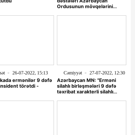
tutdu
dəstələri Azərbaycan
Ordusunun mövqelərini
atəşə tutub
sət
26-07-2022, 15:13
Cəmiyyət
27-07-2022, 12:30
tkada ermənilər 9 dəfə
Azərbaycan MN: "Erməni
 insident törətdi -
silahlı birləşmələri 9 dəfə
təxribat xarakterli silahlı
insident törədib"