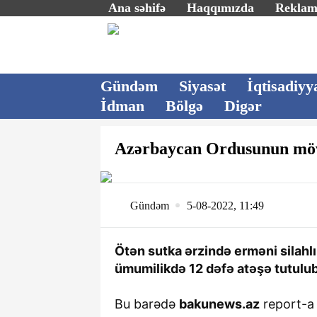
Ana səhifə
Haqqımızda
Rekla
Gündəm
Siyasət
İqtisadiyy
İdman
Bölgə
Digər
Azərbaycan Ordusunun mövq
Gündəm
5-08-2022, 11:49
Ötən sutka ərzində erməni silahl
ümumilikdə 12 dəfə atəşə tutulub
Bu barədə
bakunews.az
report-a 