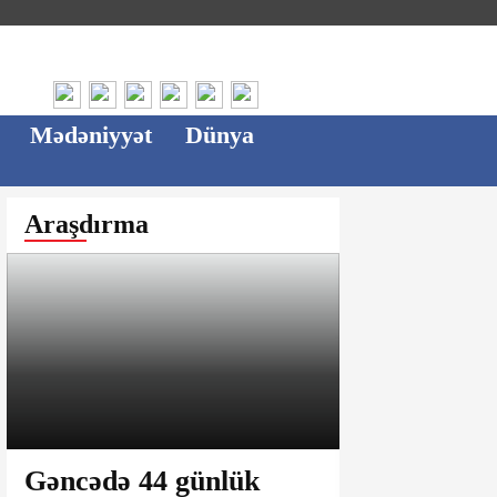
Mədəniyyət
Dünya
Araşdırma
Gəncədə 44 günlük
Ağsu bazar