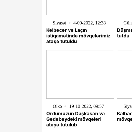
Siyasət
4-09-2022, 12:38
Gün
Kəlbəcər və Laçın
Düşmə
istiqamətində mövqelərimiz
tutdu
atəşə tutuldu
Ölkə
19-10-2022, 09:57
Siya
Ordumuzun Daşkəsən və
Kəlbəc
Gədəbəydəki mövqeləri
mövqel
atəşə tutulub