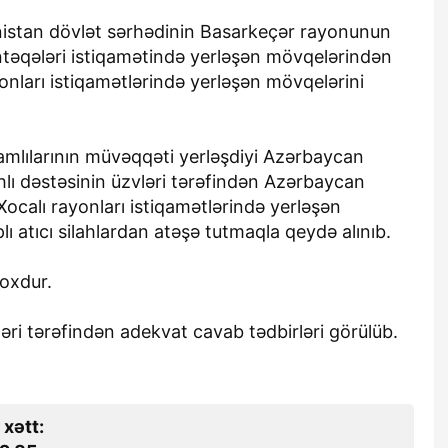
stan dövlət sərhədinin Basarkeçər rayonunun
təqələri istiqamətində yerləşən mövqelərindən
ları istiqamətlərində yerləşən mövqelərini
amlılarının müvəqqəti yerləşdiyi Azərbaycan
hlı dəstəsinin üzvləri tərəfindən Azərbaycan
alı rayonları istiqamətlərində yerləşən
plı atıcı silahlardan atəşə tutmaqla qeydə alınıb.
yoxdur.
i tərəfindən adekvat cavab tədbirləri görülüb.
 xətt: