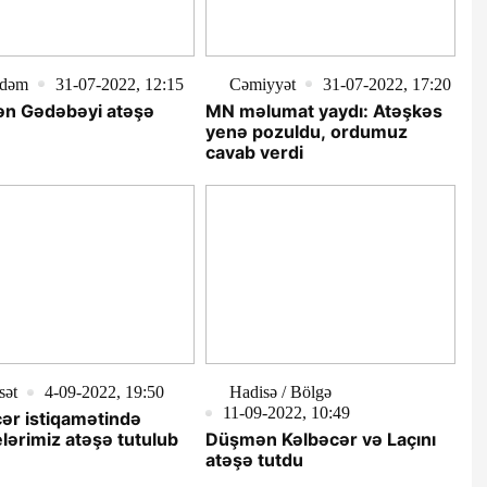
dəm
31-07-2022, 12:15
Cəmiyyət
31-07-2022, 17:20
n Gədəbəyi atəşə
MN məlumat yaydı: Atəşkəs
yenə pozuldu, ordumuz
cavab verdi
sət
4-09-2022, 19:50
Hadisə / Bölgə
11-09-2022, 10:49
ər istiqamətində
ərimiz atəşə tutulub
Düşmən Kəlbəcər və Laçını
atəşə tutdu