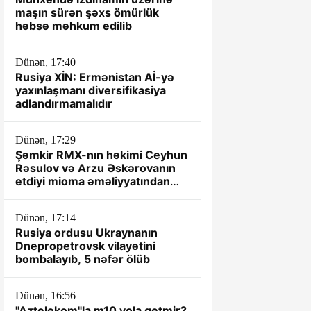
maşın sürən şəxs ömürlük
həbsə məhkum edilib
Dünən, 17:40
Rusiya XİN: Ermənistan Aİ-yə
yaxınlaşmanı diversifikasiya
adlandırmamalıdır
Dünən, 17:29
Şəmkir RMX-nın həkimi Ceyhun
Rəsulov və Arzu Əskərovanın
etdiyi mioma əməliyyatından
sonra xəstənin ölümü ilə bağlı
prokurorluq araşdırma aparır.
Dünən, 17:14
Rusiya ordusu Ukraynanın
Dnepropetrovsk vilayətini
bombalayıb, 5 nəfər ölüb
Dünən, 16:56
"Aztelekom"la m10 yola getmir?