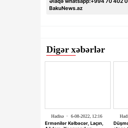
Əlaqə whatsapp:+994 70 402 0
BakuNews.az
Digər xəbərlər
Hadisə
6-08-2022, 12:16
Had
Ermənilər Kəlbəcər, Laçın,
Düşmən