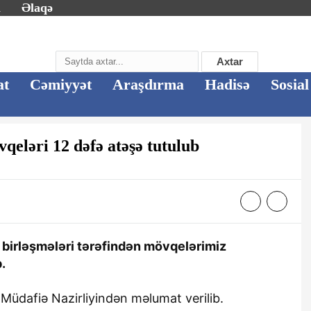
m
Əlaqə
Axtar
at
Cəmiyyət
Araşdırma
Hadisə
Sosial
eləri 12 dəfə atəşə tutulub
ı birləşmələri tərəfindən mövqelərimiz
.
Müdafiə Nazirliyindən məlumat verilib.