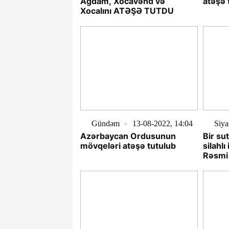
Ağdam, Xocavənd və
atəşə 
Xocalını ATƏŞƏ TUTDU
Gündəm
13-08-2022, 14:04
Siya
Azərbaycan Ordusunun
Bir su
mövqeləri atəşə tutulub
silahlı
Rəsmi