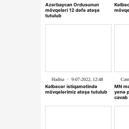
Azərbaycan Ordusunun
Kəlbəc
mövqeləri 12 dəfə atəşə
mövqel
tutulub
Hadisə
9-07-2022, 12:48
Cəm
Kəlbəcər istiqamətində
MN mə
mövqelərimiz atəşə tutulub
yenə 
cavab 