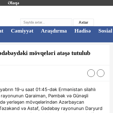
m
Əlaqə
Axtar
at
Cəmiyyət
Araşdırma
Hadisə
Sosial
əbəydəki mövqeləri atəşə tutulub
yabrın 19-u saat 01:45-dək Ermənistan silahlı
ər rayonunun Qaraiman, Pəmbək və Günəşli
ində yerləşən mövqelərindən Azərbaycan
əzəkənd və Astaf, Gədəbəy rayonunun Daryurd