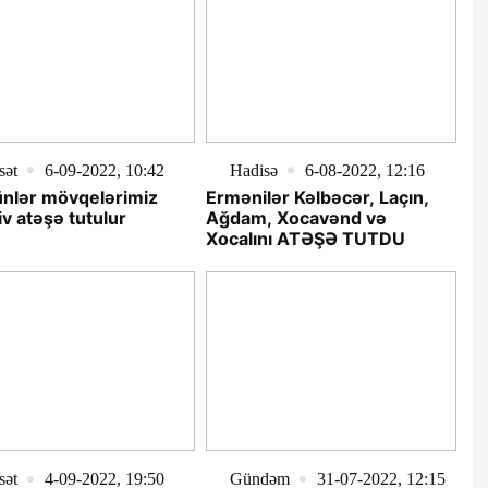
sət
6-09-2022, 10:42
Hadisə
6-08-2022, 12:16
ünlər mövqelərimiz
Ermənilər Kəlbəcər, Laçın,
iv atəşə tutulur
Ağdam, Xocavənd və
Xocalını ATƏŞƏ TUTDU
sət
4-09-2022, 19:50
Gündəm
31-07-2022, 12:15