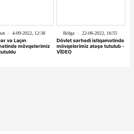
sət
4-09-2022, 12:38
Bölgə
22-06-2022, 16:55
ər və Laçın
Dövlət sərhədi istiqamətində
mətində mövqelərimiz
mövqelərimiz atəşə tutulub -
tutuldu
VİDEO