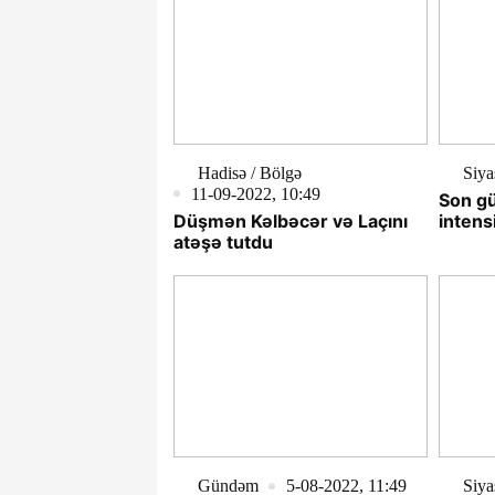
Hadisə / Bölgə
Siya
11-09-2022, 10:49
Son g
Düşmən Kəlbəcər və Laçını
intens
atəşə tutdu
Gündəm
5-08-2022, 11:49
Siya