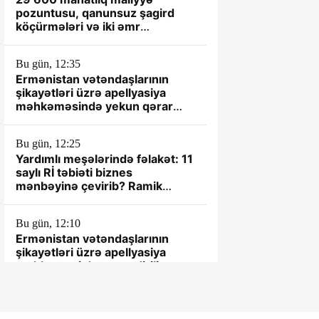
pozuntusu, qanunsuz şagird
köçürmələri və iki əmr
kitabındakı gizlinlər
Bu gün, 12:35
Ermənistan vətəndaşlarının
şikayətləri üzrə apellyasiya
məhkəməsində yekun qərar
elan olunub
Bu gün, 12:25
Yardımlı meşələrində fəlakət: 11
saylı Rİ təbiəti biznes
mənbəyinə çevirib? Ramik
Əşrəfov bu şəkillər köhnə deyil..
FOTO
Bu gün, 12:10
Ermənistan vətəndaşlarının
şikayətləri üzrə apellyasiya
məhkəməsi davam etdirilir
Bu gün, 11:34
Ceyhun Bayramov və Andrey