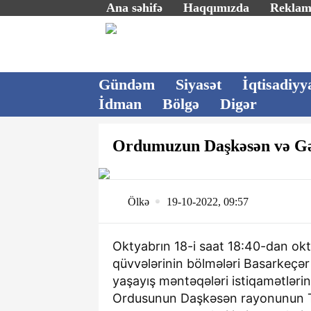
Ana səhifə
Haqqımızda
Rekla
Gündəm
Siyasət
İqtisadiyy
İdman
Bölgə
Digər
Ordumuzun Daşkəsən və Gəd
Ölkə
19-10-2022, 09:57
Oktyabrın 18-i saat 18:40-dan okt
qüvvələrinin bölmələri Basarkeç
yaşayış məntəqələri istiqamətlər
Ordusunun Daşkəsən rayonunun T