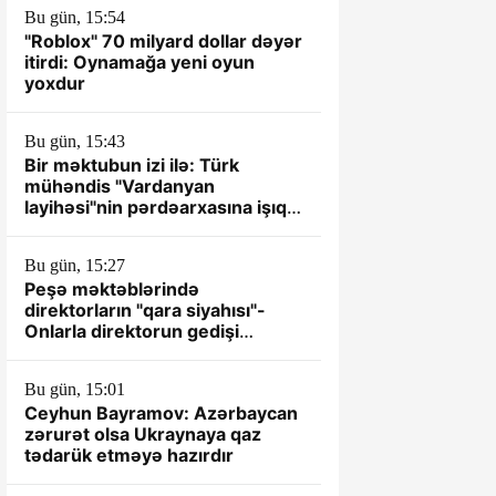
Bu gün, 15:54
"Roblox" 70 milyard dollar dəyər
itirdi: Oynamağa yeni oyun
yoxdur
Bu gün, 15:43
Bir məktubun izi ilə: Türk
mühəndis "Vardanyan
layihəsi"nin pərdəarxasına işıq
saldı - ŞƏRH
Bu gün, 15:27
Peşə məktəblərində
direktorların "qara siyahısı"-
Onlarla direktorun gedişi
gözlənilir
Bu gün, 15:01
Ceyhun Bayramov: Azərbaycan
zərurət olsa Ukraynaya qaz
tədarük etməyə hazırdır