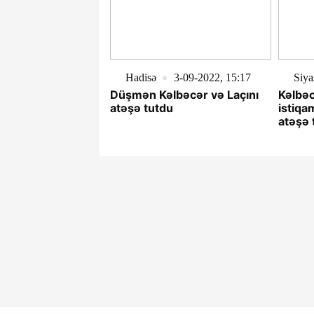
Hadisə
3-09-2022, 15:17
Siya
Düşmən Kəlbəcər və Laçını
Kəlbəc
atəşə tutdu
istiqa
atəşə 