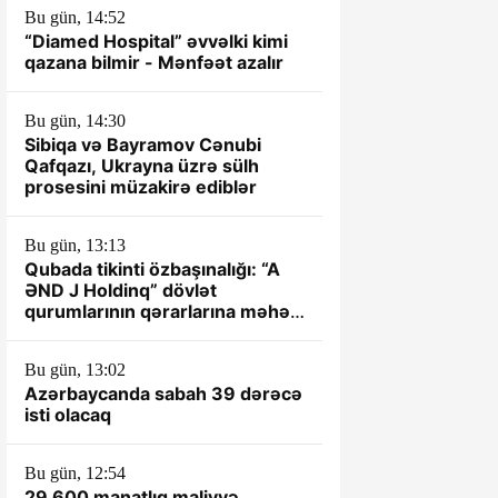
Bu gün, 14:52
“Diamed Hospital” əvvəlki kimi
qazana bilmir - Mənfəət azalır
Bu gün, 14:30
Sibiqa və Bayramov Cənubi
Qafqazı, Ukrayna üzrə sülh
prosesini müzakirə ediblər
Bu gün, 13:13
Qubada tikinti özbaşınalığı: “A
ƏND J Holdinq” dövlət
qurumlarının qərarlarına məhəl
qoymur – REPORTAJ
Bu gün, 13:02
Azərbaycanda sabah 39 dərəcə
isti olacaq
Bu gün, 12:54
29 600 manatlıq maliyyə