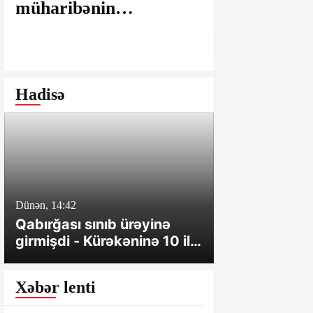
müharibənin
maşınlarda
yaralarının
edilir? – “
bağlanmasına şərait
istəyirsiniz
yaratmayan Dövlət
edin” deyən
Şəhərsalma və
iddialar
Hadisə
Arxitektura Komitəsi -
SAKİNLƏRDƏN
SENSASİON
İDDİALAR
Dünən, 14:42
Dünən, 10:24
Qabırğası sınıb ürəyinə
Ağcabədidə i
girmişdi - Kürəkəninə 10 il
toqquşub, xə
həbs verildi
var
Xəbər lenti