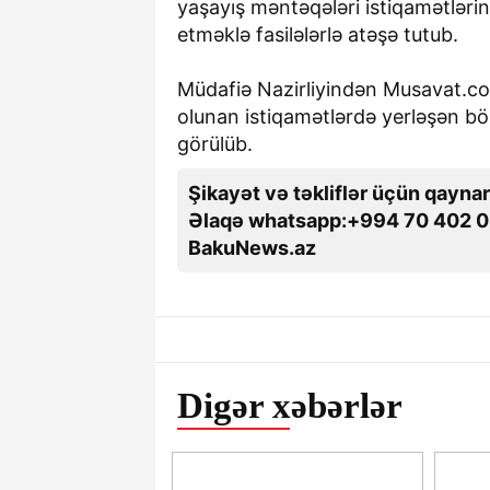
yaşayış məntəqələri istiqamətlərin
etməklə fasilələrlə atəşə tutub.
Müdafiə Nazirliyindən Musavat.c
olunan istiqamətlərdə yerləşən bö
görülüb.
Şikayət və təkliflər üçün qaynar
Əlaqə whatsapp:+994 70 402 0
BakuNews.az
Digər xəbərlər