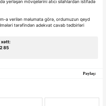
də yerləşən mövqelərini atıcı silahlardan istifadə
om-a verilən məlumata görə, ordumuzun qeyd
lmələri tərəfindən adekvat cavab tədbirləri
 xətt:
2 85
Paylaş: