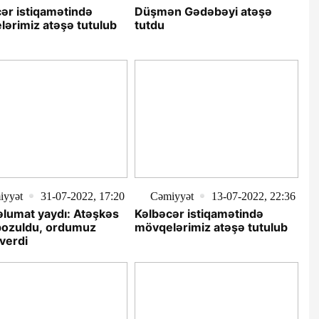
ər istiqamətində
Düşmən Gədəbəyi atəşə
ərimiz atəşə tutulub
tutdu
iyyət
31-07-2022, 17:20
Cəmiyyət
13-07-2022, 22:36
lumat yaydı: Atəşkəs
Kəlbəcər istiqamətində
pozuldu, ordumuz
mövqelərimiz atəşə tutulub
verdi