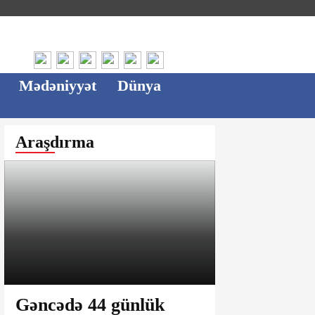
Mədəniyyət
Dünya
Araşdırma
Gəncədə 44 günlük
Ağsu bazar