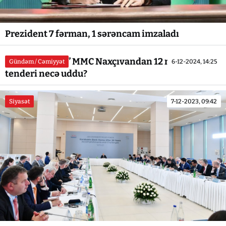
Prezident 7 fərman, 1 sərəncam imzaladı
“Hovers Group” MMC Naxçıvandan 12 milyonluq
Gündəm / Cəmiyyət
6-12-2024, 14:25
tenderi necə uddu?
Siyasət
7-12-2023, 09:42