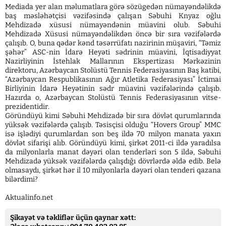
Mediada yer alan məlumatlara görə sözügedən nümayəndəlikdə
baş məsləhətçisi vəzifəsində çalışan Səbuhi Knyaz oğlu
Mehdizadə xüsusi nümayəndənin müavini olub. Səbuhi
Mehdizadə Xüsusi nümayəndəlikdən öncə bir sıra vəzifələrdə
çalışıb. O, buna qədər kənd təsərrüfatı nazirinin müşaviri, “Təmiz
şəhər” ASC-nin İdarə Heyəti sədrinin müavini, İqtisadiyyat
Nazirliyinin İstehlak Mallarının Ekspertizası Mərkəzinin
direktoru, Azərbaycan Stolüstü Tennis Federasiyasının Baş katibi,
“Azərbaycan Respublikasının Ağır Atletika Federasiyası” İctimai
Birliyinin İdarə Heyətinin sədr müavini vəzifələrində çalışıb.
Hazırda o, Azərbaycan Stolüstü Tennis Federasiyasının vitse-
prezidentidir.
Göründüyü kimi Səbuhi Mehdizadə bir sıra dövlət qurumlarında
yüksək vəzifələrdə çalışıb. Təsisçisi olduğu “Hovers Group” MMC
isə işlədiyi qurumlardan son beş ildə 70 milyon manata yaxın
dövlət sifarişi alıb. Göründüyü kimi, şirkət 2011-ci ildə yaradılsa
da milyonlarla manat dəyəri olan tenderləri son 5 ildə, Səbuhi
Mehdizadə yüksək vəzifələrdə çalışdığı dövrlərdə əldə edib. Belə
olmasaydı, şirkət hər il 10 milyonlarla dəyəri olan tenderi qazana
bilərdimi?
Aktualinfo.net
Şikayət və təkliflər üçün qaynar xətt: