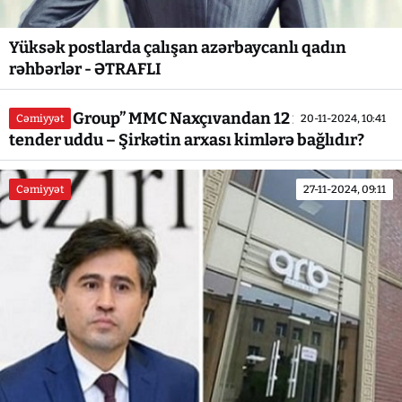
Yüksək postlarda çalışan azərbaycanlı qadın
rəhbərlər - ƏTRAFLI
“Hovers Group” MMC Naxçıvandan 12 milyonluq
Cəmiyyət
20-11-2024, 10:41
tender uddu – Şirkətin arxası kimlərə bağlıdır?
Cəmiyyət
27-11-2024, 09:11