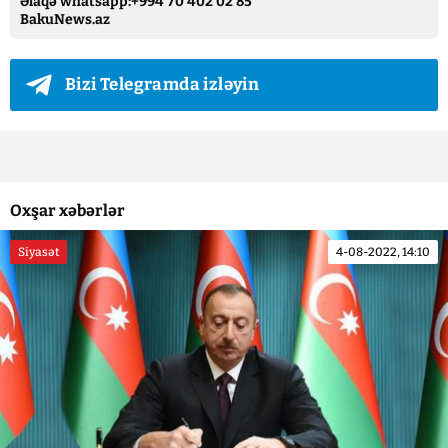
Əlaqə whatsapp:+994 70 402 02 85
BakuNews.az
Bizi Telegramda izləyin
Oxşar xəbərlər
Siyasət
4-08-2022, 14:10