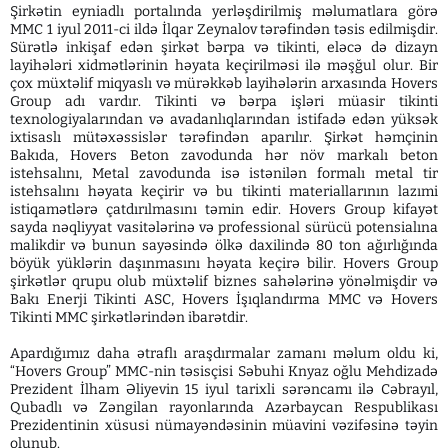
Şirkətin eyniadlı portalında yerləşdirilmiş məlumatlara görə
MMC 1 iyul 2011-ci ildə İlqar Zeynalov tərəfindən təsis edilmişdir.
Sürətlə inkişaf edən şirkət bərpa və tikinti, eləcə də dizayn
layihələri xidmətlərinin həyata keçirilməsi ilə məşğul olur. Bir
çox müxtəlif miqyaslı və mürəkkəb layihələrin arxasında Hovers
Group adı vardır. Tikinti və bərpa işləri müasir tikinti
texnologiyalarından və avadanlıqlarından istifadə edən yüksək
ixtisaslı mütəxəssislər tərəfindən aparılır. Şirkət həmçinin
Bakıda, Hovers Beton zavodunda hər növ markalı beton
istehsalını, Metal zavodunda isə istənilən formalı metal tir
istehsalını həyata keçirir və bu tikinti materiallarının lazımi
istiqamətlərə çatdırılmasını təmin edir. Hovers Group kifayət
sayda nəqliyyat vasitələrinə və professional sürücü potensialına
malikdir və bunun sayəsində ölkə daxilində 80 ton ağırlığında
böyük yüklərin daşınmasını həyata keçirə bilir. Hovers Group
şirkətlər qrupu olub müxtəlif biznes sahələrinə yönəlmişdir və
Bakı Enerji Tikinti ASC, Hovers İşıqlandırma MMC və Hovers
Tikinti MMC şirkətlərindən ibarətdir.
Apardığımız daha ətraflı araşdırmalar zamanı məlum oldu ki,
“Hovers Group” MMC-nin təsisçisi Səbuhi Knyaz oğlu Mehdizadə
Prezident İlham Əliyevin 15 iyul tarixli sərəncamı ilə Cəbrayıl,
Qubadlı və Zəngilan rayonlarında Azərbaycan Respublikası
Prezidentinin xüsusi nümayəndəsinin müavini vəzifəsinə təyin
olunub.