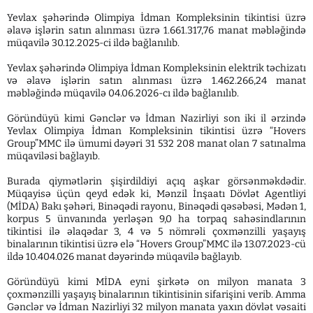
Yevlax şəhərində Olimpiya İdman Kompleksinin tikintisi üzrə
əlavə işlərin satın alınması üzrə 1.661.317,76 manat məbləğində
müqavilə 30.12.2025-ci ildə bağlanılıb.
Yevlax şəhərində Olimpiya İdman Kompleksinin elektrik təchizatı
və əlavə işlərin satın alınması üzrə 1.462.266,24 manat
məbləğində müqavilə 04.06.2026-cı ildə bağlanılıb.
Göründüyü kimi Gənclər və İdman Nazirliyi son iki il ərzində
Yevlax Olimpiya İdman Kompleksinin tikintisi üzrə “Hovers
Group”MMC ilə ümumi dəyəri 31 532 208 manat olan 7 satınalma
müqaviləsi bağlayıb.
Burada qiymətlərin şişirdildiyi açıq aşkar görsənməkdədir.
Müqayisə üçün qeyd edək ki, Mənzil İnşaatı Dövlət Agentliyi
(MİDA) Bakı şəhəri, Binəqədi rayonu, Binəqədi qəsəbəsi, Mədən 1,
korpus 5 ünvanında yerləşən 9,0 ha torpaq sahəsindlarının
tikintisi ilə əlaqədar 3, 4 və 5 nömrəli çoxmənzilli yaşayış
binalarının tikintisi üzrə elə “Hovers Group”MMC ilə 13.07.2023-cü
ildə 10.404.026 manat dəyərində müqavilə bağlayıb.
Göründüyü kimi MİDA eyni şirkətə on milyon manata 3
çoxmənzilli yaşayış binalarının tikintisinin sifarişini verib. Amma
Gənclər və İdman Nazirliyi 32 milyon manata yaxın dövlət vəsaiti