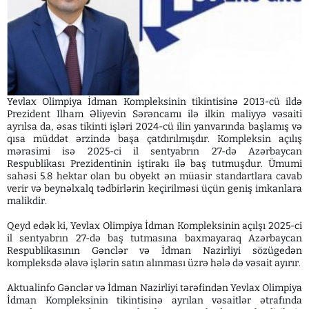
Yevlax Olimpiya İdman Kompleksinin tikintisinə 2013-cü ildə
Prezident Ilham Əliyevin Sərəncamı ilə ilkin maliyyə vəsaiti
ayrılsa da, əsas tikinti işləri 2024-cü ilin yanvarında başlamış və
qısa müddət ərzində başa çatdırılmışdır. Kompleksin açılış
mərasimi isə 2025-ci il sentyabrın 27-də Azərbaycan
Respublikası Prezidentinin iştirakı ilə baş tutmuşdur. Ümumi
sahəsi 5.8 hektar olan bu obyekt ən müasir standartlara cavab
verir və beynəlxalq tədbirlərin keçirilməsi üçün geniş imkanlara
malikdir.
Qeyd edək ki, Yevlax Olimpiya İdman Kompleksinin açılşı 2025-ci
il sentyabrın 27-də baş tutmasına baxmayaraq Azərbaycan
Respublikasının Gənclər və İdman Nazirliyi sözügedən
kompleksdə əlavə işlərin satın alınması üzrə hələ də vəsait ayırır.
Aktualinfo Gənclər və İdman Nazirliyi tərəfindən Yevlax Olimpiya
İdman Kompleksinin tikintisinə ayrılan vəsaitlər ətrafında