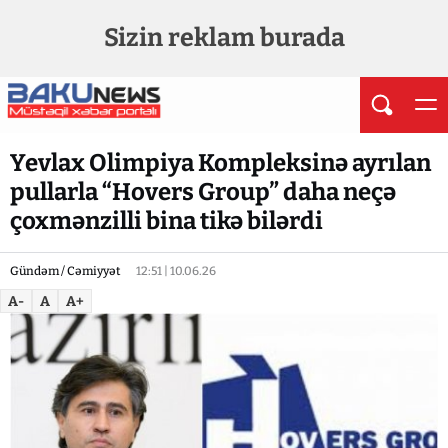
Sizin reklam burada
Yevlax Olimpiya Kompleksinə ayrılan
pullarla “Hovers Group” daha neçə
çoxmənzilli bina tikə bilərdi
Gündəm / Cəmiyyət
12:51 | 10.06.26
A-
A
A+