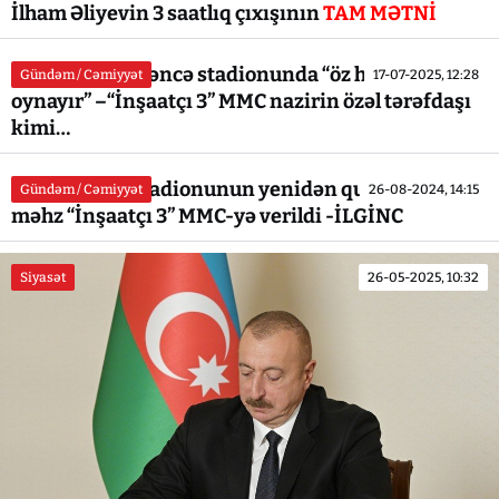
İlham Əliyevin 3 saatlıq çıxışının
TAM MƏTNİ
Fərid Qyıbov Gəncə stadionunda “öz havasını
Gündəm / Cəmiyyət
17-07-2025, 12:28
oynayır” –“İnşaatçı 3” MMC nazirin özəl tərəfdaşı
kimi…
Gəncə şəhər stadionunun yenidən qurulması niyə
Gündəm / Cəmiyyət
26-08-2024, 14:15
məhz “İnşaatçı 3” MMC-yə verildi -İLGİNC
Siyasət
26-05-2025, 10:32