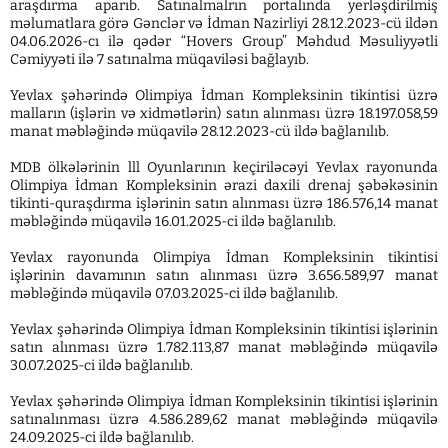
araşdırma aparıb. Satınalmalrın portalında yerləşdirilmiş
məlumatlara görə Gənclər və İdman Nazirliyi 28.12.2023-cü ildən
04.06.2026-cı ilə qədər “Hovers Group” Məhdud Məsuliyyətli
Cəmiyyəti ilə 7 satınalma müqaviləsi bağlayıb.
Yevlax şəhərində Olimpiya İdman Kompleksinin tikintisi üzrə
malların (işlərin və xidmətlərin) satın alınması üzrə 18.197.058,59
manat məbləğində müqavilə 28.12.2023-cü ildə bağlanılıb.
MDB ölkələrinin lll Oyunlarının keçiriləcəyi Yevlax rayonunda
Olimpiya İdman Kompleksinin ərazi daxili drenaj şəbəkəsinin
tikinti-quraşdırma işlərinin satın alınması üzrə 186.576,14 manat
məbləğində müqavilə 16.01.2025-ci ildə bağlanılıb.
Yevlax rayonunda Olimpiya İdman Kompleksinin tikintisi
işlərinin davamının satın alınması üzrə 3.656.589,97 manat
məbləğində müqavilə 07.03.2025-ci ildə bağlanılıb.
Yevlax şəhərində Olimpiya İdman Kompleksinin tikintisi işlərinin
satın alınması üzrə 1.782.113,87 manat məbləğində müqavilə
30.07.2025-ci ildə bağlanılıb.
Yevlax şəhərində Olimpiya İdman Kompleksinin tikintisi işlərinin
satınalınması üzrə 4.586.289,62 manat məbləğində müqavilə
24.09.2025-ci ildə bağlanılıb.