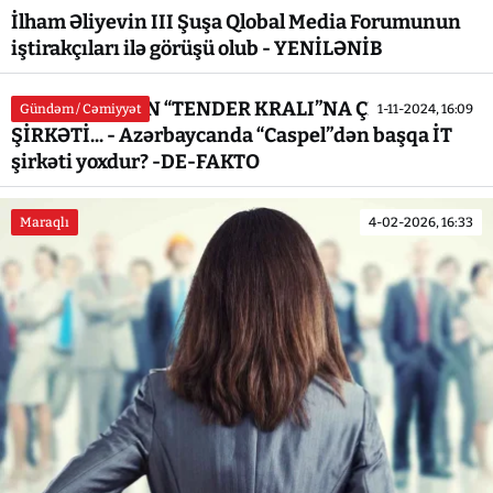
İlham Əliyevin III Şuşa Qlobal Media Forumunun
iştirakçıları ilə görüşü olub - YENİLƏNİB
SABİQ NAZİRİN “TENDER KRALI”NA ÇEVRİLƏN
Gündəm / Cəmiyyət
1-11-2024, 16:09
ŞİRKƏTİ... - Azərbaycanda “Caspel”dən başqa İT
şirkəti yoxdur? -DE-FAKTO
Maraqlı
4-02-2026, 16:33