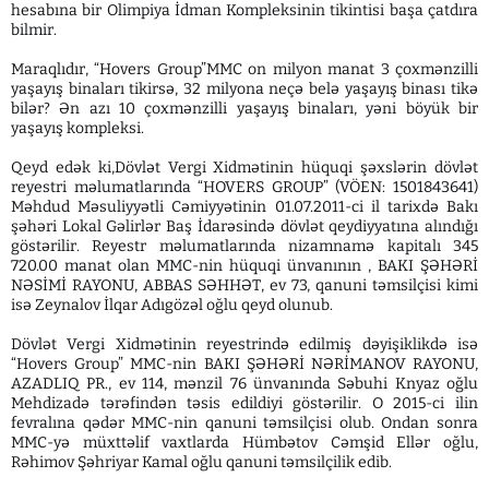
hesabına bir Olimpiya İdman Kompleksinin tikintisi başa çatdıra
bilmir.
Maraqlıdır, “Hovers Group”MMC on milyon manat 3 çoxmənzilli
yaşayış binaları tikirsə, 32 milyona neçə belə yaşayış binası tikə
bilər? Ən azı 10 çoxmənzilli yaşayış binaları, yəni böyük bir
yaşayış kompleksi.
Qeyd edək ki,Dövlət Vergi Xidmətinin hüquqi şəxslərin dövlət
reyestri məlumatlarında “HOVERS GROUP” (VÖEN: 1501843641)
Məhdud Məsuliyyətli Cəmiyyətinin 01.07.2011-ci il tarixdə Bakı
şəhəri Lokal Gəlirlər Baş İdarəsində dövlət qeydiyyatına alındığı
göstərilir. Reyestr məlumatlarında nizamnamə kapitalı 345
720.00 manat olan MMC-nin hüquqi ünvanının , BAKI ŞƏHƏRİ
NƏSİMİ RAYONU, ABBAS SƏHHƏT, ev 73, qanuni təmsilçisi kimi
isə Zeynalov İlqar Adıgözəl oğlu qeyd olunub.
Dövlət Vergi Xidmətinin reyestrində edilmiş dəyişiklikdə isə
“Hovers Group” MMC-nin BAKI ŞƏHƏRİ NƏRİMANOV RAYONU,
AZADLIQ PR., ev 114, mənzil 76 ünvanında Səbuhi Knyaz oğlu
Mehdizadə tərəfindən təsis edildiyi göstərilir. O 2015-ci ilin
fevralına qədər MMC-nin qanuni təmsilçisi olub. Ondan sonra
MMC-yə müxttəlif vaxtlarda Hümbətov Cəmşid Ellər oğlu,
Rəhimov Şəhriyar Kamal oğlu qanuni təmsilçilik edib.