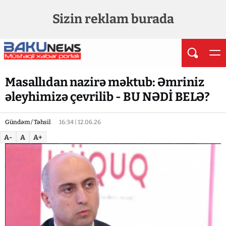
Sizin reklam burada
Masallıdan nazirə məktub: Əmriniz
əleyhimizə çevrilib - BU NƏDİ BELƏ?
Gündəm / Təhsil
16:34 | 12.06.26
A-
A
A+