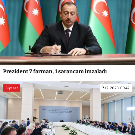
Prezident 7 fərman, 1 sərəncam imzaladı
Siyasət
7-12-2023, 09:42