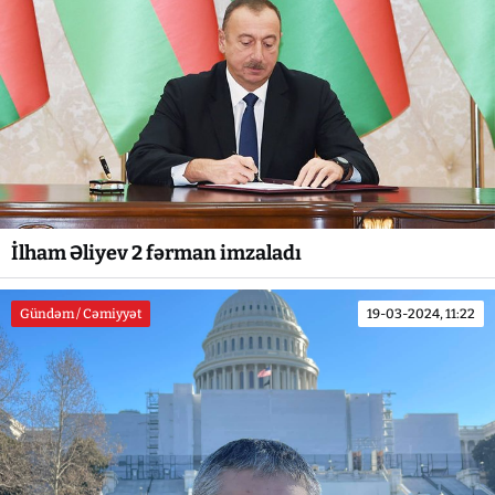
İlham Əliyev 2 fərman imzaladı
Gündəm / Cəmiyyət
19-03-2024, 11:22