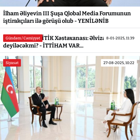
İlham Əliyevin III Şuşa Qlobal Media Forumunun
iştirakçıları ilə görüşü olub - YENİLƏNİB
Respublika KRİTİK Xəstəxanası: Əlvizə `ƏLVİDA`
Gündəm / Cəmiyyət
8-01-2025, 11:39
deyiləcəkmi? - İTTİHAM VAR...
Siyasət
27-08-2025, 10:22