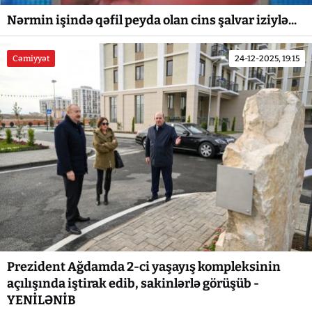
Nərmin işində qəfil peyda olan cins şalvar iziylə...
Cəmiyyət
24-12-2025, 19:15
Prezident Ağdamda 2-ci yaşayış kompleksinin
açılışında iştirak edib, sakinlərlə görüşüb -
YENİLƏNİB