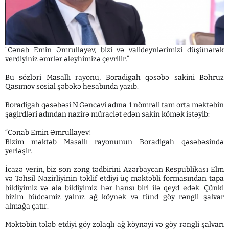
“Cənab Emin Əmrullayev, bizi və valideynlərimizi düşünərək
verdiyiniz əmrlər əleyhimizə çevrilir.”
Bu sözləri Masallı rayonu, Boradigah qəsəbə sakini Bəhruz
Qasımov sosial şəbəkə hesabında yazıb.
Boradigah qəsəbəsi N.Gəncəvi adına 1 nömrəli tam orta məktəbin
şagirdləri adından nazirə müraciət edən sakin kömək istəyib:
“Cənab Emin Əmrullayev!
Bizim məktəb Masallı rayonunun Boradigah qəsəbəsində
yerləşir.
İcazə verin, biz son zəng tədbirini Azərbaycan Respublikası Elm
və Təhsil Nazirliyinin təklif etdiyi üç məktəbli formasından tapa
bildiyimiz və ala bildiyimiz hər hansı biri ilə qeyd edək. Çünki
bizim büdcəmiz yalnız ağ köynək və tünd göy rəngli şalvar
almağa çatır.
Məktəbin tələb etdiyi göy zolaqlı ağ köynəyi və göy rəngli şalvarı