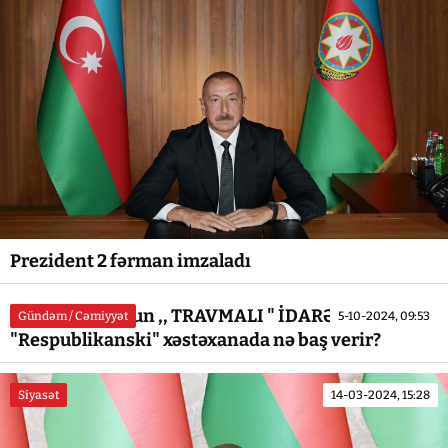
Prezident 2 fərman imzaladı
ƏIviz Qasımovun ,, TRAVMALI " İDARƏÇİLİYİ və ya
Gündəm / Cəmiyyət
5-10-2024, 09:53
"Respublikanski" xəstəxanada nə baş verir?
Siyasət
14-03-2024, 15:28