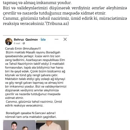
tapmaq və almaq imkanımız yoxdur.
Bizi və valideynlərimizi düşünərək verdiyiniz əmrlər əleyhimizə
çevrilir və nəzərdə tutduğunuz məqsədə xidmət etmir.
Canımız, gözümüz təhsil nazirimiz, ümid edirik ki, müraciətimizə
reaksiya verəcəksiniz.”(Tribuna.az)