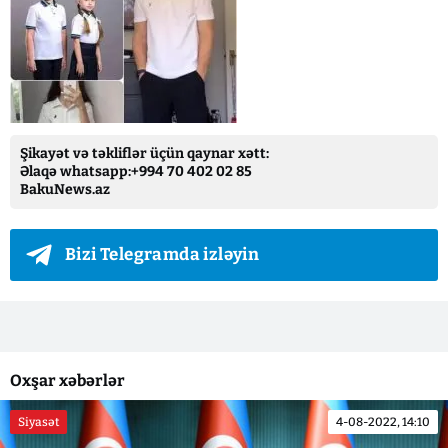
Şikayət və təkliflər üçün qaynar xətt:
Əlaqə whatsapp:+994 70 402 02 85
BakuNews.az
Bizi Telegramda izləyin
Oxşar xəbərlər
Siyasət
4-08-2022, 14:10