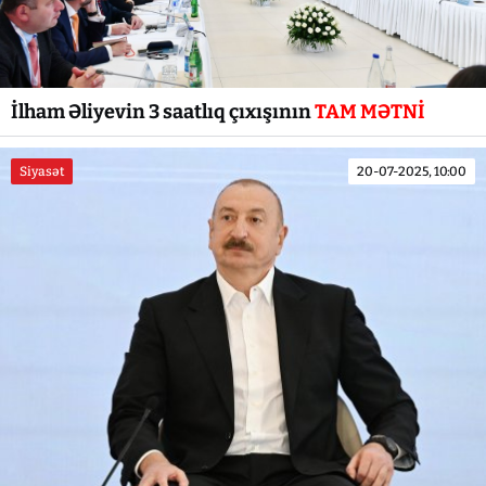
İlham Əliyevin 3 saatlıq çıxışının
TAM MƏTNİ
Siyasət
20-07-2025, 10:00