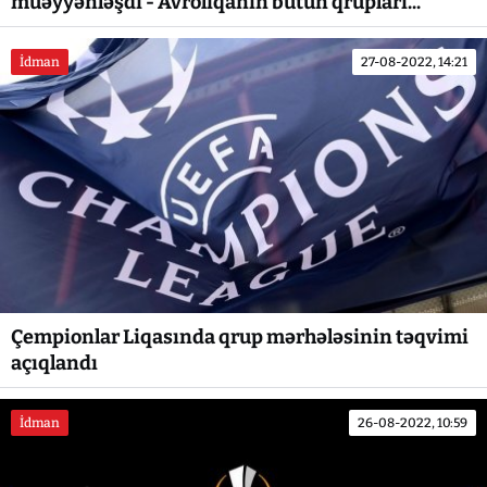
müəyyənləşdi - Avroliqanın bütün qrupları...
İdman
27-08-2022, 14:21
Çempionlar Liqasında qrup mərhələsinin təqvimi
açıqlandı
İdman
26-08-2022, 10:59