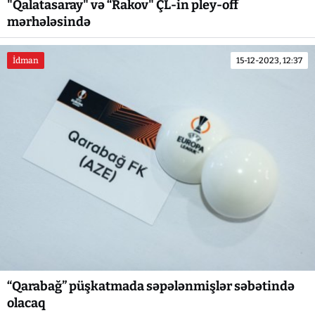
"Qalatasaray" və “Rakov" ÇL-in pley-off
mərhələsində
İdman
15-12-2023, 12:37
“Qarabağ” püşkatmada səpələnmişlər səbətində
olacaq