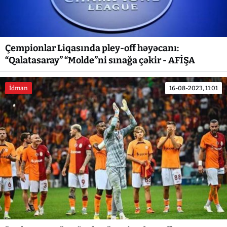
Çempionlar Liqasında pley-off həyəcanı:
“Qalatasaray” “Molde”ni sınağa çəkir - AFİŞA
İdman
16-08-2023, 11:01