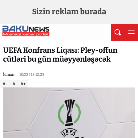
Sizin reklam burada
UEFA Konfrans Liqası: Pley-offun
cütləri bu gün müəyyənləşəcək
İdman
10:02 | 18.12.23
A-
A
A+