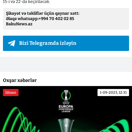
15-i və 22-də keçiriləcək.
Şikayət və təkliflər üçün qaynar xətt:
Əlaqə whatsapp:+994 70 402 02 85
BakuNews.az
Bizi Telegramda izləyin
Oxşar xəbərlər
İdman
1-09-2023, 12:31