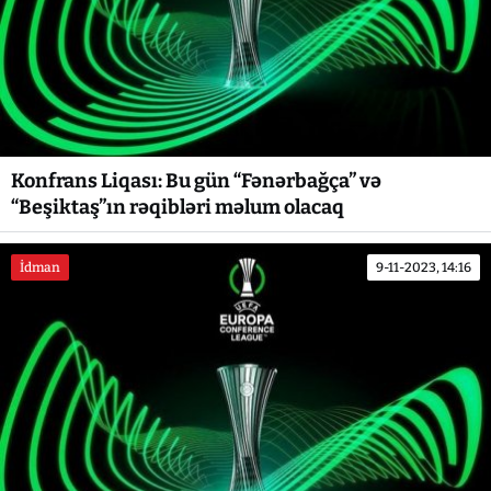
Konfrans Liqası: Bu gün “Fənərbağça” və
“Beşiktaş”ın rəqibləri məlum olacaq
İdman
9-11-2023, 14:16