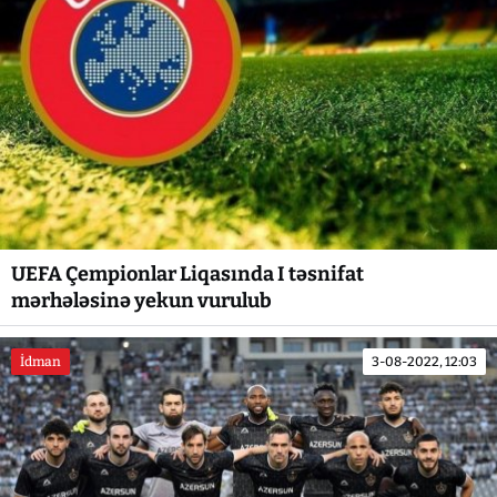
UEFA Çempionlar Liqasında I təsnifat
mərhələsinə yekun vurulub
İdman
3-08-2022, 12:03