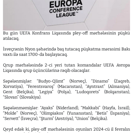
Bu gün UEFA Konfrans Liqasında pley-off mərhələsinin püşkü
atılacaq.
İsveçrənin Nyon şəhərində baş tutacaq püşkatma mərasimi Bakı
vaxtı ilə saat 17:00-da başlayacaq.
Qrup mərhələsində 2-ci yeri tutan komandalar UEFA Avropa
Liqasında qrup üçüncülərinə rəqib olacaqlar.
Səpələnmişlər: “Budyo-Qlimt” (Norveç), “Dinamo” (Zaqreb,
Xorvatiya), “Ferentsvaroş” (Macarıstan), “Ayntraxt” (Almaniya),
Gent (Belçika), “Legiya” (Polşa), “Ludoqorets” (Bolqarıstan),
“Slovan” (Slovakiya).
Səpələnməmişlər: “Ayaks” (Niderland), “Makkabi” (Hayfa, İsrail),
“Molde” (Norveç), “Olimpiakos” (Yunanıstan), “Betis” (İspaniya),
“Servett” (İsveçrə), “Şturm” (Avstriya), “Union” (Belçika).
Qeyd edək ki, pley-off mərhələsinin oyunları 2024-cü il fevralın