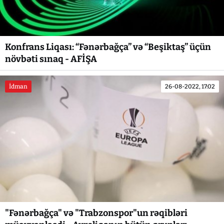
Konfrans Liqası: “Fənərbağça” və “Beşiktaş” üçün
növbəti sınaq - AFİŞA
İdman
26-08-2022, 17:02
"Fənərbağça" və "Trabzonspor"un rəqibləri