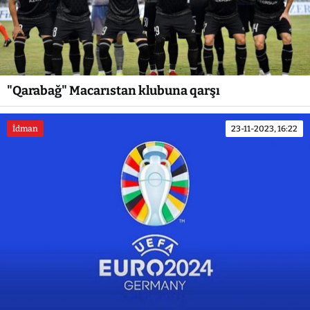
"Qarabağ" Macarıstan klubuna qarşı
İdman
23-11-2023, 16:22