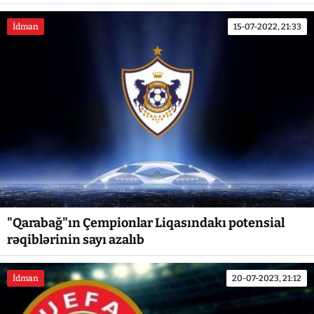
İdman
15-07-2022, 21:33
"Qarabağ"ın Çempionlar Liqasındakı potensial
rəqiblərinin sayı azalıb
İdman
20-07-2023, 21:12