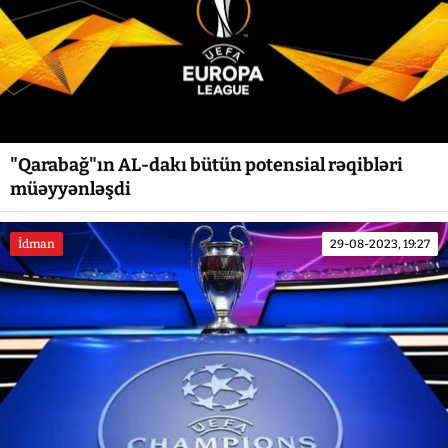
"Qarabağ"ın AL-dakı bütün potensial rəqibləri
müəyyənləşdi
İdman
29-08-2023, 19:27