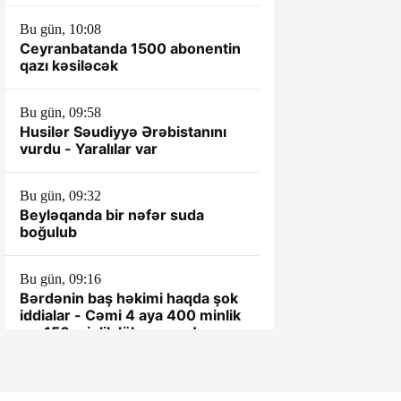
Bu gün, 10:08
Ceyranbatanda 1500 abonentin
qazı kəsiləcək
Bu gün, 09:58
Husilər Səudiyyə Ərəbistanını
vurdu - Yaralılar var
Bu gün, 09:32
Beyləqanda bir nəfər suda
boğulub
Bu gün, 09:16
Bərdənin baş həkimi haqda şok
iddialar - Cəmi 4 aya 400 minlik
ev, 150 minlik lüks maşın!
VİDEO
Bu gün, 08:59
Biləsuvarın bir sıra ərazilərində