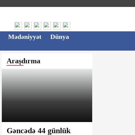
Mədəniyyət
Dünya
Araşdırma
Gəncədə 44 günlük
Ağsu bazar