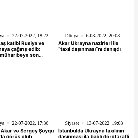
ya
22-07-2022, 18:22
Dünya
6-08-2022, 20:08
ş katibi Rusiya və
Akar Ukrayna nazirləri ilə
aya çağırış edib:
“taxıl daşınması”nı danışdı
 müharibəyə son
"
ya
22-07-2022, 17:36
Siyasət
13-07-2022, 19:03
 Akar və Sergey Şoyqu
İstanbulda Ukrayna taxılının
da görüş olub
daşınması ilə bağlı dördtərəfli