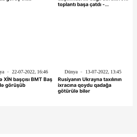
toplantı başa çatdı -
YENİLƏNİB
ya
22-07-2022, 16:46
Dünya
13-07-2022, 13:45
ə XİN başçısı BMT Baş
Rusiyanın Ukrayna taxılının
 ilə görüşüb
ixracına qoydu qadağa
götürülə bilər