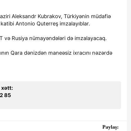
aziri Aleksandr Kubrakov, Türkiyənin müdafiə
katibi Antonio Quterreş imzalayıblar.
MT və Rusiya nümayəndələri də imzalayacaq.
lının Qara dənizdən maneəsiz ixracını nəzərdə
 xətt:
2 85
Paylaş: