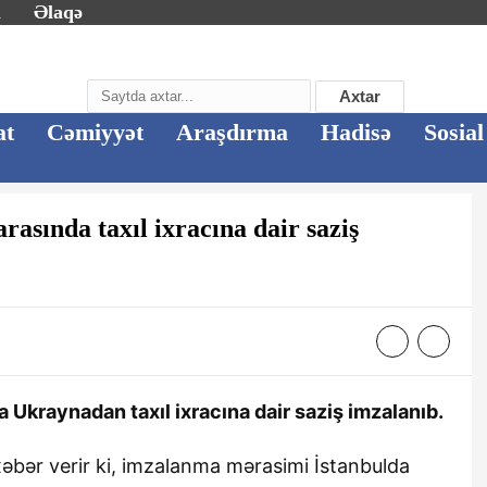
m
Əlaqə
Axtar
at
Cəmiyyət
Araşdırma
Hadisə
Sosial
asında taxıl ixracına dair saziş
 Ukraynadan taxıl ixracına dair saziş imzalanıb.
əbər verir ki, imzalanma mərasimi İstanbulda