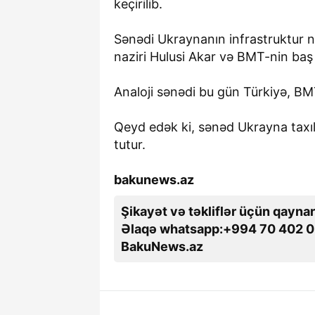
keçirilib.
Sənədi Ukraynanın infrastruktur n
naziri Hulusi Akar və BMT-nin baş 
Analoji sənədi bu gün Türkiyə, B
Qeyd edək ki, sənəd Ukrayna taxı
tutur.
bakunews.az
Şikayət və təkliflər üçün qaynar
Əlaqə whatsapp:+994 70 402 0
BakuNews.az