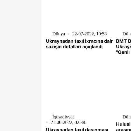
Dünya
22-07-2022, 19:58
Dün
Ukraynadan taxıl ixracına dair
BMT Ba
sazişin detalları açıqlanıb
Ukrayn
"Qanlı
qoyun
İqtisadiyyat
Dün
21-06-2022, 02:38
Hulusi
Ukraynadan taxıl daşınması
arasın