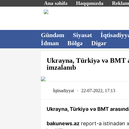
Ana səhifə
Haqqımızda
Rekla
Gündəm
Siyasət
İqtisadiyy
İdman
Bölgə
Digər
Ukrayna, Türkiyə və BMT ar
imzalanıb
İqtisadiyyat
22-07-2022, 17:13
Ukrayna, Türkiyə və BMT arasında
bakunews.az
report-a istinadən x