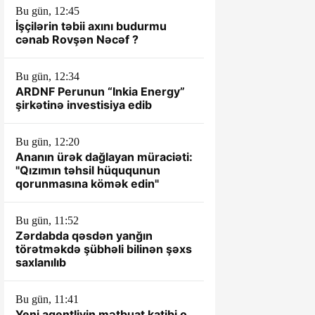
Bu gün, 12:45
İşçilərin təbii axını budurmu
cənab Rovşən Nəcəf ?
Bu gün, 12:34
ARDNF Perunun “Inkia Energy”
şirkətinə investisiya edib
Bu gün, 12:20
Ananın ürək dağlayan müraciəti:
"Qızımın təhsil hüququnun
qorunmasına kömək edin"
Bu gün, 11:52
Zərdabda qəsdən yanğın
törətməkdə şübhəli bilinən şəxs
saxlanılıb
Bu gün, 11:41
Yeni agentliyin mətbuat katibi o