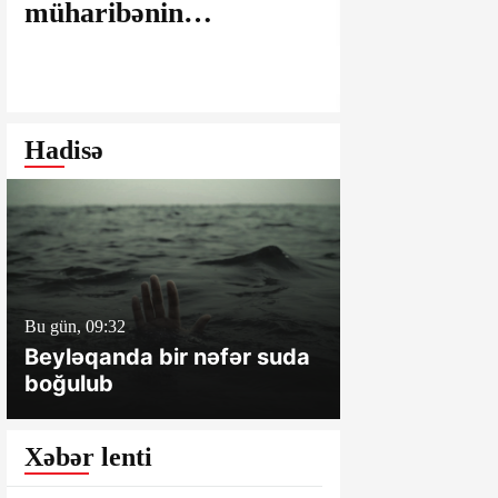
müharibənin
maşınlarda
yaralarının
edilir? – “
bağlanmasına şərait
istəyirsiniz
yaratmayan Dövlət
edin” deyən
Şəhərsalma və
iddialar
Hadisə
Arxitektura Komitəsi -
SAKİNLƏRDƏN
SENSASİON
İDDİALAR
Bu gün, 09:32
Dünən, 18:16
Beyləqanda bir nəfər suda
Hacıqabulda
boğulub
bir nəfər ölü
xəsarət alıb
Xəbər lenti