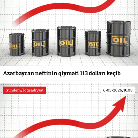
Azərbaycan neftinin qiyməti 113 dolları keçib
Gündəm / İqtisadiyyat
6-03-2026, 10:08