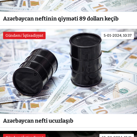
Azərbaycan neftinin qiyməti 89 dolları keçib
Gündəm / İqtisadiyyat
5-01-2024, 10:37
Azərbaycan nefti ucuzlaşıb