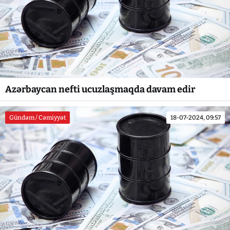
Azərbaycan nefti ucuzlaşmaqda davam edir
Gündəm / Cəmiyyət
18-07-2024, 09:57