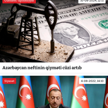
Gündəm / İqtisadiyyat
10-08-2024, 12:11
Azərbaycan neftinin qiyməti cüzi artıb
Siyasət
4-08-2022, 14:10