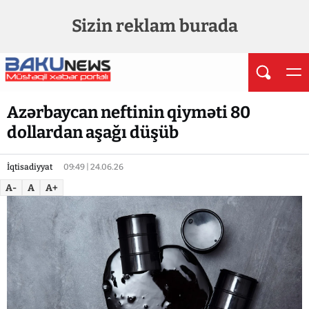
Sizin reklam burada
Azərbaycan neftinin qiyməti 80
dollardan aşağı düşüb
İqtisadiyyat
09:49 | 24.06.26
A-
A
A+