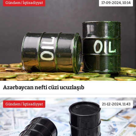
Gündəm / İqtisadiyyat
17-09-2024, 10:14
Azərbaycan nefti cüzi ucuzlaşıb
Gündəm / İqtisadiyyat
21-12-2024, 11:43