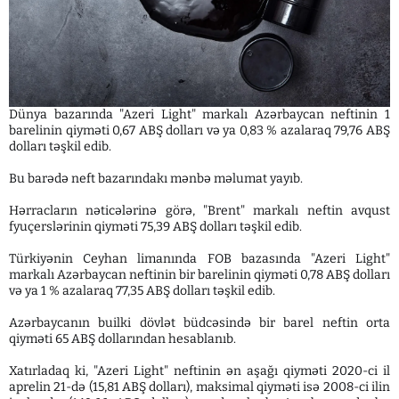
Dünya bazarında "Azeri Light" markalı Azərbaycan neftinin 1
barelinin qiyməti 0,67 ABŞ dolları və ya 0,83 % azalaraq 79,76 ABŞ
dolları təşkil edib.
Bu barədə neft bazarındakı mənbə məlumat yayıb.
Hərracların nəticələrinə görə, "Brent" markalı neftin avqust
fyuçerslərinin qiyməti 75,39 ABŞ dolları təşkil edib.
Türkiyənin Ceyhan limanında FOB bazasında "Azeri Light"
markalı Azərbaycan neftinin bir barelinin qiyməti 0,78 ABŞ dolları
və ya 1 % azalaraq 77,35 ABŞ dolları təşkil edib.
Azərbaycanın builki dövlət büdcəsində bir barel neftin orta
qiyməti 65 ABŞ dollarından hesablanıb.
Xatırladaq ki, "Azeri Light" neftinin ən aşağı qiyməti 2020-ci il
aprelin 21-də (15,81 ABŞ dolları), maksimal qiyməti isə 2008-ci ilin