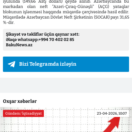
iyulunda (149,66 ABŞ dolları) qeydə alınıb. Azərbaycanda bu
markadan olan neft "Azəri-Çıraq-Günəşli" (AÇG) yataqlar
blokunun işlənməsi haqqında müqavilə çərçivəsində hasil edilir.
Müqavilədə Azərbaycan Dövlət Neft Şirkətinin (SOCAR) payı 31,65
%-dir.
Şikayət və təkliflər üçün qaynar xətt:
Əlaqə whatsapp:+994 70 402 02 85
BakuNews.az
Bizi Telegramda izləyin
Oxşar xəbərlər
Gündəm / İqtisadiyyat
23-04-2026, 10:07