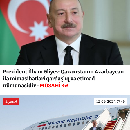
Prezident İlham Əliyev: Qazaxıstanın Azərbaycan
ilə münasibətləri qardaşlıq və etimad
nümunəsidir -
MÜSAHİBƏ
Siyasət
12-09-2024, 17:49