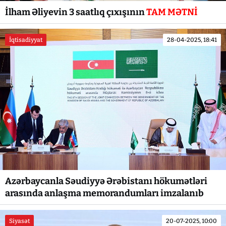
İlham Əliyevin 3 saatlıq çıxışının
TAM MƏTNİ
İqtisadiyyat
28-04-2025, 18:41
Azərbaycanla Səudiyyə Ərəbistanı hökumətləri
arasında anlaşma memorandumları imzalanıb
Siyasət
20-07-2025, 10:00