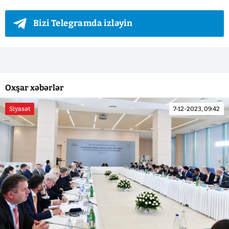
Bizi Telegramda izləyin
Oxşar xəbərlər
Siyasət
7-12-2023, 09:42