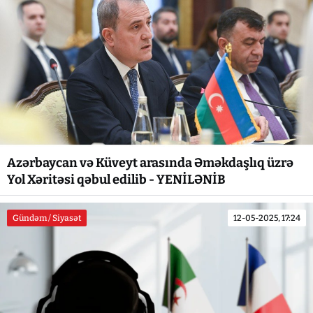
Azərbaycan və Küveyt arasında Əməkdaşlıq üzrə
Yol Xəritəsi qəbul edilib - YENİLƏNİB
Gündəm / Siyasət
12-05-2025, 17:24