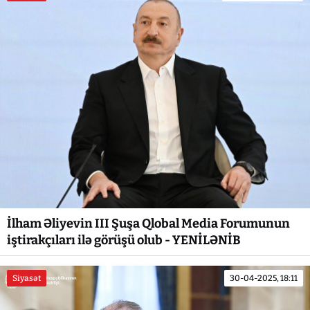
İlham Əliyevin III Şuşa Qlobal Media Forumunun
iştirakçıları ilə görüşü olub - YENİLƏNİB
Siyasət
30-04-2025, 18:11