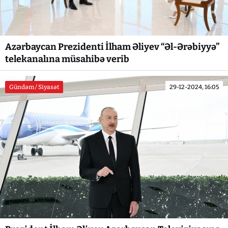
Azərbaycan Prezidenti İlham Əliyev “Əl-Ərəbiyyə”
telekanalına müsahibə verib
Gündəm / Siyasət
29-12-2024, 16:05