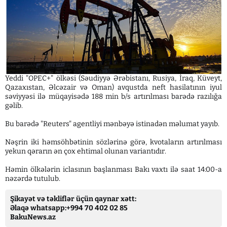
Yeddi "OPEC+" ölkəsi (Səudiyyə Ərəbistanı, Rusiya, İraq, Küveyt,
Qazaxıstan, Əlcəzair və Oman) avqustda neft hasilatının iyul
səviyyəsi ilə müqayisədə 188 min b/s artırılması barədə razılığa
gəlib.
Bu barədə "Reuters" agentliyi mənbəyə istinadən məlumat yayıb.
Nəşrin iki həmsöhbətinin sözlərinə görə, kvotaların artırılması
yekun qərarın ən çox ehtimal olunan variantıdır.
Həmin ölkələrin iclasının başlanması Bakı vaxtı ilə saat 14:00-a
nəzərdə tutulub.
Şikayət və təkliflər üçün qaynar xətt:
Əlaqə whatsapp:+994 70 402 02 85
BakuNews.az