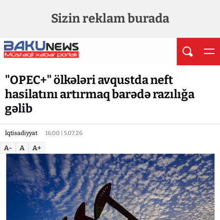
Sizin reklam burada
"OPEC+" ölkələri avqustda neft
hasilatını artırmaq barədə razılığa
gəlib
İqtisadiyyat
16:00 | 5.07.26
A-
A
A+