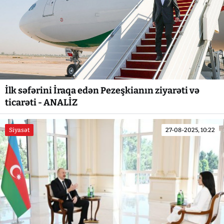
İlk səfərini İraqa edən Pezeşkianın ziyarəti və
ticarəti - ANALİZ
Siyasət
27-08-2025, 10:22