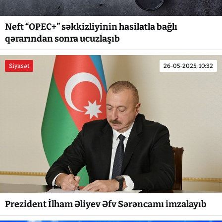
Neft “OPEC+” səkkizliyinin hasilatla bağlı
qərarından sonra ucuzlaşıb
Siyasət
26-05-2025, 10:32
Prezident İlham Əliyev Əfv Sərəncamı imzalayıb