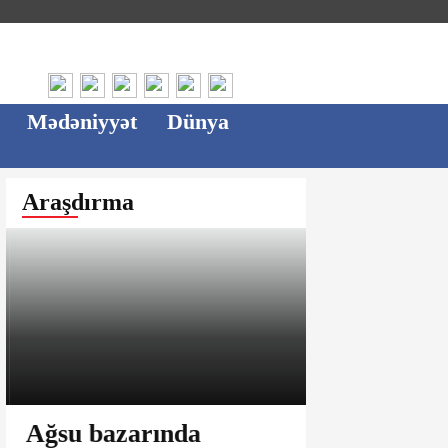
Mədəniyyət
Dünya
Araşdırma
Ağsu bazarında
3 minlik b