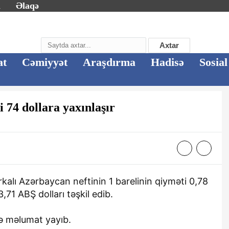
m
Əlaqə
Axtar
at
Cəmiyyət
Araşdırma
Hadisə
Sosial
 74 dollara yaxınlaşır
kalı Azərbaycan neftinin 1 barelinin qiyməti 0,78
,71 ABŞ dolları təşkil edib.
ə məlumat yayıb.
"Bentley",
Gəncədə 44 günlük