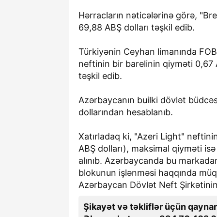
geri qayta
Hərracların nəticələrinə görə, "Br
pullar və 54
69,88 ABŞ dolları təşkil edib.
iddiaların 
kim dayanı
Türkiyənin Ceyhan limanında FOB 
neftinin bir barelinin qiyməti 0,67
təşkil edib.
Azərbaycanın builki dövlət büdcəs
dollarından hesablanıb.
Xatırladaq ki, "Azeri Light" neftin
3-08-2026, 11:37
ABŞ dolları), maksimal qiyməti isə
Ağdərədə min
alınıb. Azərbaycanda bu markadan
iki nəfər xəsa
blokunun işlənməsi haqqında müqav
Azərbaycan Dövlət Neft Şirkətini
Şikayət və təkliflər üçün qaynar