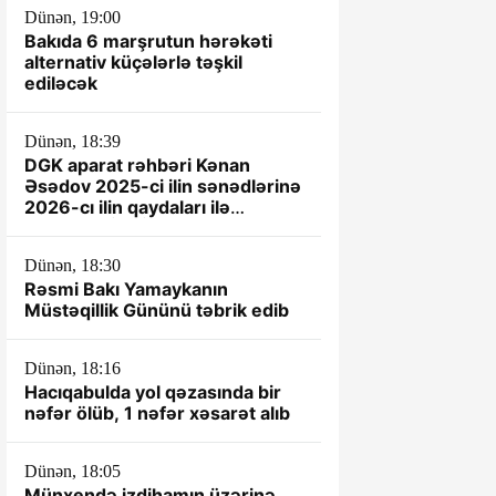
Dünən, 19:00
Bakıda 6 marşrutun hərəkəti
alternativ küçələrlə təşkil
ediləcək
Dünən, 18:39
DGK aparat rəhbəri Kənan
Əsədov 2025-ci ilin sənədlərinə
2026-cı ilin qaydaları ilə
yanaşır? -İDDİA
Dünən, 18:30
Rəsmi Bakı Yamaykanın
Müstəqillik Gününü təbrik edib
Dünən, 18:16
Hacıqabulda yol qəzasında bir
nəfər ölüb, 1 nəfər xəsarət alıb
Dünən, 18:05
Münxendə izdihamın üzərinə