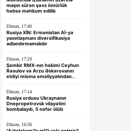
maşın sürən şəxs ömürlük
həbsə məhkum edilib
Dünən, 17:40
Rusiya XİN: Ermənistan Aİ-yə
yaxınlaşmanı diversifikasiya
adlandırmamalıdır
Dünən, 17:29
Şəmkir RMX-nın həkimi Ceyhun
Rəsulov və Arzu Əskərovanın
etdiyi mioma əməliyyatından
sonra xəstənin ölümü ilə bağlı
prokurorluq araşdırma aparır.
Dünən, 17:14
Rusiya ordusu Ukraynanın
Dnepropetrovsk vilayətini
bombalayıb, 5 nəfər ölüb
Dünən, 16:56
"Aztelekom"la m10 yola getmir?