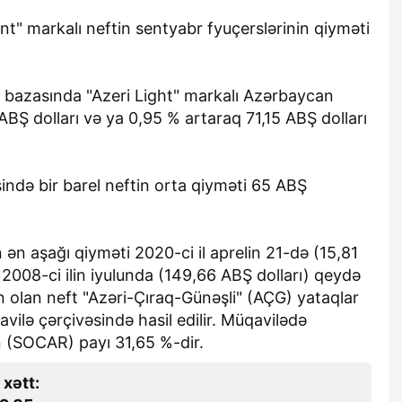
rılmayan
müharibənin
ent" markalı neftin sentyabr fyuçerslərinin qiyməti
 şikayət –
yaralarının
mərkəzində
bağlanmasına şərait
r?
yaratmayan Dövlət
bazasında "Azeri Light" markalı Azərbaycan
Şəhərsalma və
 ABŞ dolları və ya 0,95 % artaraq 71,15 ABŞ dolları
Arxitektura Komitəsi -
SAKİNLƏRDƏN
SENSASİON
ində bir barel neftin orta qiyməti 65 ABŞ
İDDİALAR
in ən aşağı qiyməti 2020-ci il aprelin 21-də (15,81
Dünən, 18:16
 2008-ci ilin iyulunda (149,66 ABŞ dolları) qeydə
a partlayıb,
Hacıqabulda yol qəzasında
 olan neft "Azəri-Çıraq-Günəşli" (AÇG) yataqlar
rət alıb
bir nəfər ölüb, 1 nəfər
ilə çərçivəsində hasil edilir. Müqavilədə
xəsarət alıb
n (SOCAR) payı 31,65 %-dir.
 xətt: