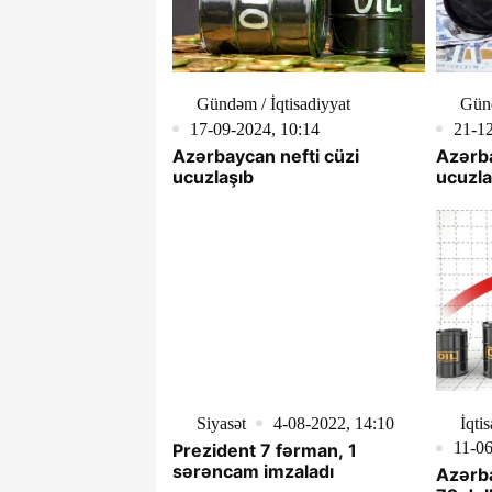
Gündəm / İqtisadiyyat
Günd
17-09-2024, 10:14
21-12
Azərbaycan nefti cüzi
Azərba
ucuzlaşıb
ucuzl
Siyasət
4-08-2022, 14:10
İqti
11-06
Prezident 7 fərman, 1
sərəncam imzaladı
Azərba