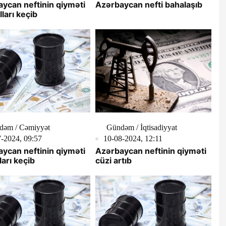
ycan neftinin qiyməti
Azərbaycan nefti bahalaşıb
lları keçib
dəm / Cəmiyyət
Gündəm / İqtisadiyyat
-2024, 09:57
10-08-2024, 12:11
ycan neftinin qiyməti
Azərbaycan neftinin qiyməti
ları keçib
cüzi artıb