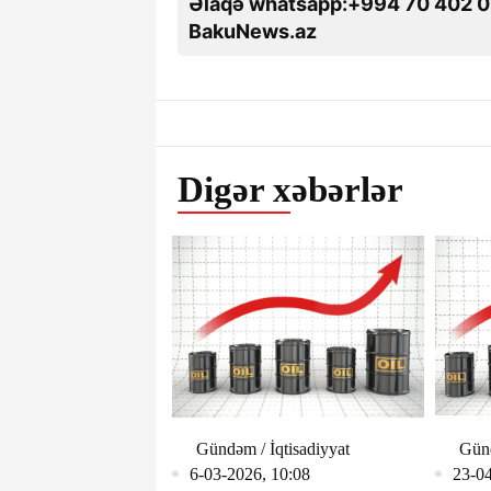
Əlaqə whatsapp:+994 70 402 0
BakuNews.az
Digər xəbərlər
Gündəm / İqtisadiyyat
Günd
6-03-2026, 10:08
23-04