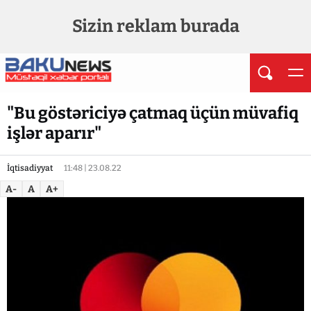
Sizin reklam burada
"Bu göstəriciyə çatmaq üçün müvafiq
işlər aparır"
İqtisadiyyat
11:48 | 23.08.22
A-
A
A+