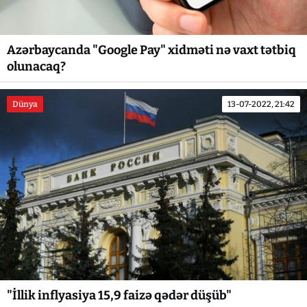
Azərbaycanda "Google Pay" xidməti nə vaxt tətbiq
olunacaq?
Dünya
13-07-2022, 21:42
"İllik inflyasiya 15,9 faizə qədər düşüb"