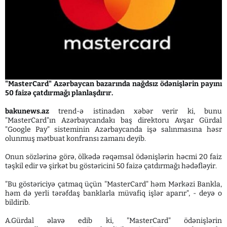
"MasterCard" Azərbaycan bazarında nağdsız ödənişlərin payını
50 faizə çatdırmağı planlaşdırır.
bakunews.az
trend-ə istinadən xəbər verir ki, bunu
"MasterCard"ın Azərbaycandakı baş direktoru Avşar Gürdal
"Google Pay" sisteminin Azərbaycanda işə salınmasına həsr
olunmuş mətbuat konfransı zamanı deyib.
Onun sözlərinə görə, ölkədə rəqəmsal ödənişlərin həcmi 20 faiz
təşkil edir və şirkət bu göstəricini 50 faizə çatdırmağı hədəfləyir.
"Bu göstəriciyə çatmaq üçün "MasterCard" həm Mərkəzi Bankla,
həm də yerli tərəfdaş banklarla müvafiq işlər aparır", - deyə o
bildirib.
A.Gürdal əlavə edib ki, "MasterCard" ödənişlərin