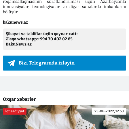
rəqəmsallaşmasının sürətləndirilməsi üçün Azərbaycanla
innovasiyalar, texnologiyalar və digər sahələrdə imkanlarını
bölüşür.
bakunews.az
Şikayət və təkliflər üçün qaynar xətt:
Əlaqə whatsapp:+994 70 402 02 85
BakuNews.az
Bizi Telegramda izləyin
Oxşar xəbərlər
İqtisadiyyat
23-08-2022, 12:50