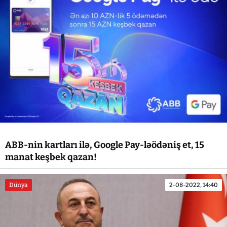
ABB-nin kartları ilə, Google Pay-ləödəniş et, 15
manat keşbek qazan!
Dünya
2-08-2022, 14:40