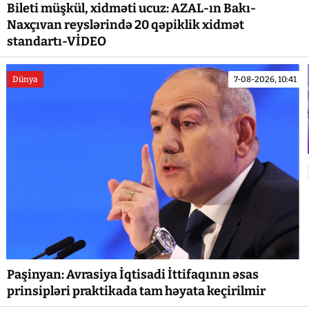
Bileti müşkül, xidməti ucuz: AZAL-ın Bakı-
Naxçıvan reyslərində 20 qəpiklik xidmət
standartı-VİDEO
Dünya
7-08-2026, 10:41
Paşinyan: Avrasiya İqtisadi İttifaqının əsas
prinsipləri praktikada tam həyata keçirilmir