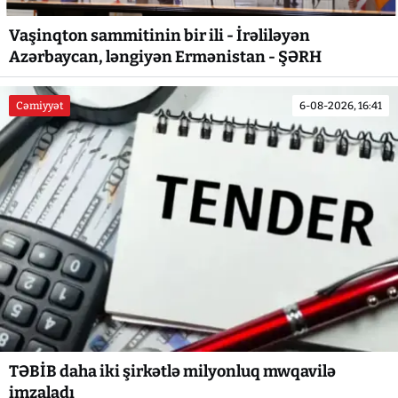
Vaşinqton sammitinin bir ili - İrəliləyən
Azərbaycan, ləngiyən Ermənistan - ŞƏRH
Cəmiyyət
6-08-2026, 16:41
TƏBİB daha iki şirkətlə milyonluq mwqavilə
imzaladı