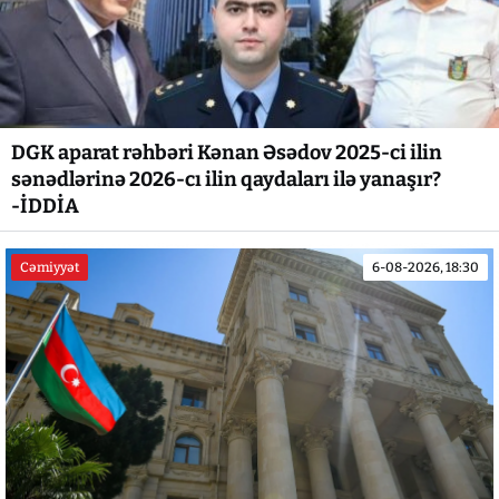
DGK aparat rəhbəri Kənan Əsədov 2025-ci ilin
sənədlərinə 2026-cı ilin qaydaları ilə yanaşır?
-İDDİA
Cəmiyyət
6-08-2026, 18:30