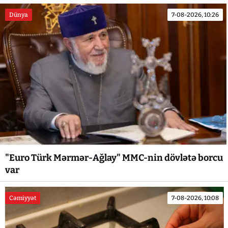
Dünya
7-08-2026, 10:26
"Euro Türk Mərmər-Ağlay" MMC-nin dövlətə borcu
var
Cəmiyyət
7-08-2026, 10:08