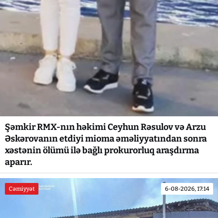
Şəmkir RMX-nın həkimi Ceyhun Rəsulov və Arzu
Əskərovanın etdiyi mioma əməliyyatından sonra
xəstənin ölümü ilə bağlı prokurorluq araşdırma
aparır.
Cəmiyyət
6-08-2026, 17:14