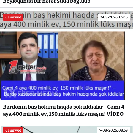
Beyləqanda bir nəfər suda boğulub
Cəmiyyət
7-08-2026, 09:16
Bərdənin baş həkimi haqda şok iddialar - Cəmi 4
aya 400 minlik ev, 150 minlik lüks maşın! VİDEO
Cəmiyyət
7-08-2026, 08:59