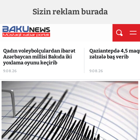
Sizin reklam burada
Qadın voleybolçulardan ibarət
Qaziantepdə 4,5 maq
Azərbaycan millisi Bakıda iki
zəlzələ baş verib
yoxlama oyunu keçirib
9.08.26
9.08.26