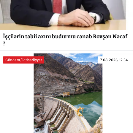
İşçilərin təbii axını budurmu cənab Rovşən Nəcəf
?
Gündəm / İqtisadiyyat
7-08-2026, 12:34