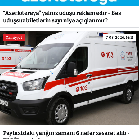
“Azərlotereya” yalnız uduşu reklam edir - Bəs
uduşsuz biletlərin sayı niyə açıqlanmır?
Cəmiyyət
7-08-2026, 16:11
Paytaxtdakı yanğın zamanı 6 nəfər xəsarət alıb -