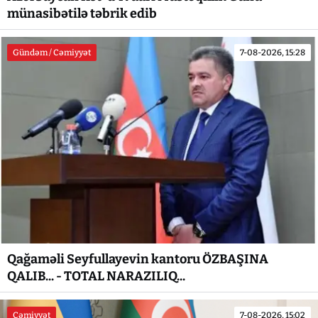
münasibətilə təbrik edib
Gündəm / Cəmiyyət
7-08-2026, 15:28
Qağaməli Seyfullayevin kantoru ÖZBAŞINA
QALIB... - TOTAL NARAZILIQ...
Cəmiyyət
7-08-2026, 15:02