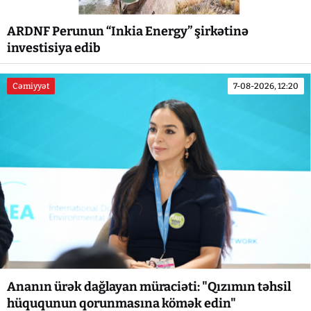
ARDNF Perunun “Inkia Energy” şirkətinə
investisiya edib
Cəmiyyət
7-08-2026, 12:20
Ananın ürək dağlayan müraciəti: "Qızımın təhsil
hüququnun qorunmasına kömək edin"