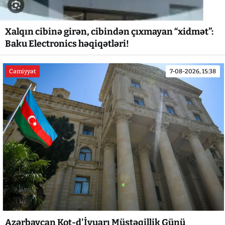
Xalqın cibinə girən, cibindən çıxmayan “xidmət”:
Baku Electronics həqiqətləri!
Cəmiyyət
7-08-2026, 15:38
Azərbaycan Kot-d'İvuarı Müstəqillik Günü