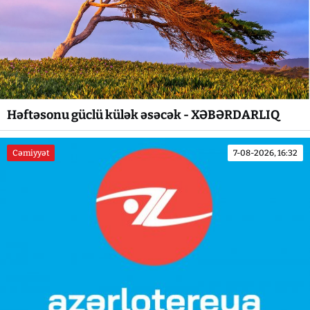
Həftəsonu güclü külək əsəcək - XƏBƏRDARLIQ
Cəmiyyət
7-08-2026, 16:32