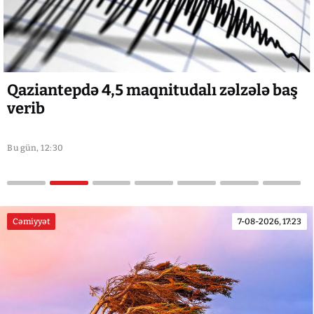
Zelenski: Ukraynada "Patriot" istehsalı
bir neçə ilə qədər çəkə bilər
Bu gün, 12:00
Cəmiyyət
7-08-2026, 17:23