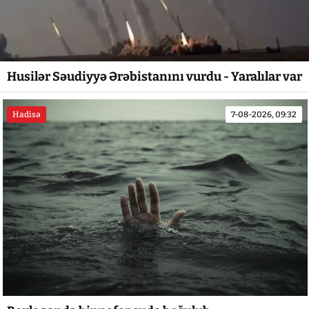
Husilər Səudiyyə Ərəbistanını vurdu - Yaralılar var
Hadisə
7-08-2026, 09:32