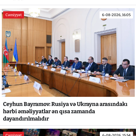
Cəmiyyət
6-08-2026, 16:05
Ceyhun Bayramov: Rusiya və Ukrayna arasındakı
hərbi əməliyyatlar ən qısa zamanda
dayandırılmalıdır
Cəmiyyət
6-08-2026, 15:54