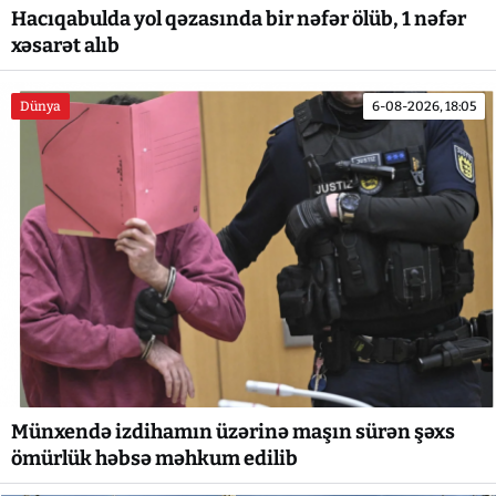
Hacıqabulda yol qəzasında bir nəfər ölüb, 1 nəfər
xəsarət alıb
Dünya
6-08-2026, 18:05
Münxendə izdihamın üzərinə maşın sürən şəxs
ömürlük həbsə məhkum edilib