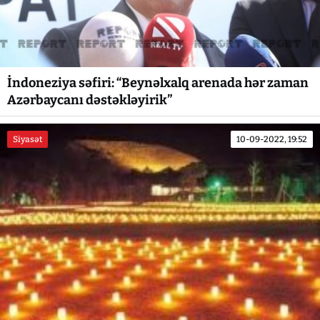
İndoneziya səfiri: “Beynəlxalq arenada hər zaman
Azərbaycanı dəstəkləyirik”
Siyasət
10-09-2022, 19:52