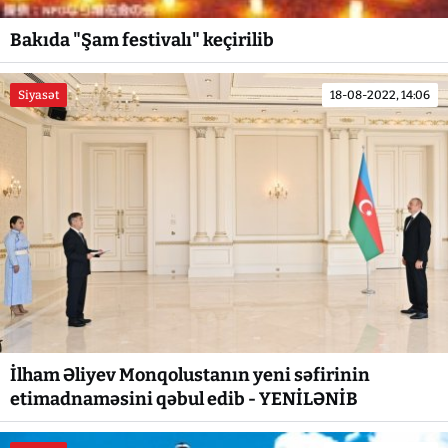
Bakıda "Şam festivalı" keçirilib
Siyasət
18-08-2022, 14:06
İlham Əliyev Monqolustanın yeni səfirinin
etimadnaməsini qəbul edib - YENİLƏNİB