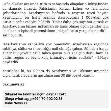
Səfir ölkələr arasında turizm sahəsində əlaqələrin inkişafından
da danışıb, hazırda Pakistanın Kəraçi, Lahor və İslamabad
şəhərlərindən Azərbaycana həftədə 4 təyyarə reysi həyata
keçirildiyini, bir həftə ərzində Azərbaycana 1 000-dən çox
turistin səfər etdiyini bildirib. “Onlar daha çox səyahət etmək və
Azərbaycanın biznes imkanları ilə tanış olmaq üçün gəlirlər. Bu,
iki ölkənin iqtisadi potensialının inkişafı üçün yaxşı əlamətdir”, -
səfir bildirib.
“Azərbaycanın rəhbərliyi çox önəmlidir, Azərbaycan regionda
sabitliyə, sülhə və firavanlığa nail olmağa çalışır. Sülhdən başqa
alternativ yoxdur. Sülh təkcə qonşu ölkələr üçün deyil, həm də
bütün region və beynəlxalq ictimaiyyət üçün vacibdir”, - B.Haye
qeyd edib.
Xatırladaq ki, bu il həm də Azərbaycan və Pakistan arasında
diplomatik əlaqələrin qurulmasının 30 illiyi qeyd olunur.
bakunews.az
Şikayət və təkliflər üçün qaynar xətt:
Əlaqə whatsapp:+994 70 402 02 85
BakuNews.az