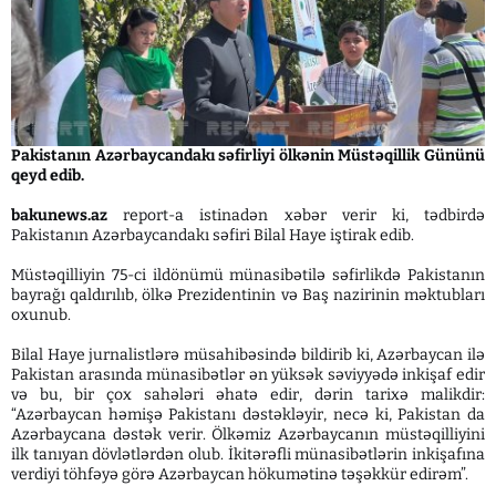
Pakistanın Azərbaycandakı səfirliyi ölkənin Müstəqillik Gününü
qeyd edib.
bakunews.az
report-a istinadən xəbər verir ki, tədbirdə
Pakistanın Azərbaycandakı səfiri Bilal Haye iştirak edib.
Müstəqilliyin 75-ci ildönümü münasibətilə səfirlikdə Pakistanın
bayrağı qaldırılıb, ölkə Prezidentinin və Baş nazirinin məktubları
oxunub.
Bilal Haye jurnalistlərə müsahibəsində bildirib ki, Azərbaycan ilə
Pakistan arasında münasibətlər ən yüksək səviyyədə inkişaf edir
və bu, bir çox sahələri əhatə edir, dərin tarixə malikdir:
“Azərbaycan həmişə Pakistanı dəstəkləyir, necə ki, Pakistan da
Azərbaycana dəstək verir. Ölkəmiz Azərbaycanın müstəqilliyini
ilk tanıyan dövlətlərdən olub. İkitərəfli münasibətlərin inkişafına
verdiyi töhfəyə görə Azərbaycan hökumətinə təşəkkür edirəm”.