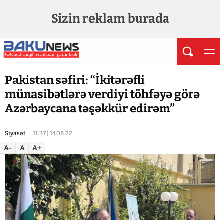
Sizin reklam burada
Pakistan səfiri: “İkitərəfli
münasibətlərə verdiyi töhfəyə görə
Azərbaycana təşəkkür edirəm”
Siyasət
11:37 | 14.08.22
A-
A
A+