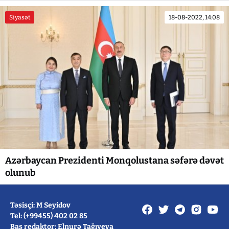
Siyasət
18-08-2022, 14:08
Azərbaycan Prezidenti Monqolustana səfərə dəvət
olunub
Təsisçi: M Seyidov
Tel: (+99455) 402 02 85
Baş redaktor: Elnurə Tağıyeva