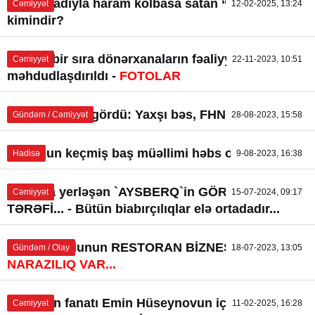
“Halal” adıyla haram kolbasa satan “Best Beef”
Cəmiyyət
12-02-2025, 13:24
kimindir?
Bakıda bir sıra dönərxanaların fəaliyyəti
Cəmiyyət
22-11-2023, 10:51
məhdudlaşdırıldı -
FOTOLAR
AQTA öz işini gördü: Yaxşı bəs, FHN necə?
Gündəm / Cəmiyyət
28-08-2023, 15:58
BDU-nun keçmiş baş müəllimi həbs olundu
Hadisə
9-08-2023, 16:38
Şıxovda yerləşən `AYSBERQ`in GÖRÜNƏN
Cəmiyyət
15-07-2024, 09:17
TƏRƏFİ... - Bütün biabırçılıqlar elə ortadadır...
General oğlunun RESTORAN BİZNESİ... -
Gündəm / Olay
18-07-2023, 13:05
NARAZILIQ VAR...
Baboşun fanatı Emin Hüseynovun içki şirkətində
Cəmiyyət
11-02-2025, 16:28