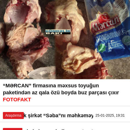
“MƏRCAN” firmasına məxsus toyuğun
paketindən az qala özü boyda buz parçası çıxır
FOTOFAKT
Üç böyük şirkət “Səba”nı məhkəməyə verdi
Araşdırma
25-01-2025, 19:31