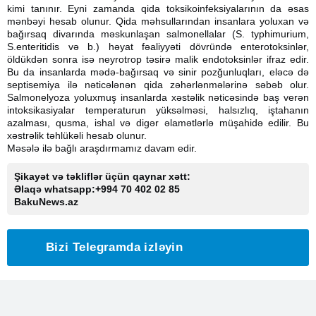
kimi tanınır. Eyni zamanda qida toksikoinfeksiyalarının da əsas
mənbəyi hesab olunur. Qida məhsullarından insanlara yoluxan və
bağırsaq divarında məskunlaşan salmonellalar (S. typhimurium,
S.enteritidis və b.) həyat fəaliyyəti dövründə enterotoksinlər,
öldükdən sonra isə neyrotrop təsirə malik endotoksinlər ifraz edir.
Bu da insanlarda mədə-bağırsaq və sinir pozğunluqları, eləcə də
septisemiya ilə nəticələnən qida zəhərlənmələrinə səbəb olur.
Salmonelyoza yoluxmuş insanlarda xəstəlik nəticəsində baş verən
intoksikasiyalar temperaturun yüksəlməsi, halsızlıq, iştahanın
azalması, qusma, ishal və digər əlamətlərlə müşahidə edilir. Bu
xəstrəlik təhlükəli hesab olunur.
Məsələ ilə bağlı araşdırmamız davam edir.
Şikayət və təkliflər üçün qaynar xətt:
Əlaqə whatsapp:+994 70 402 02 85
BakuNews.az
Bizi Telegramda izləyin