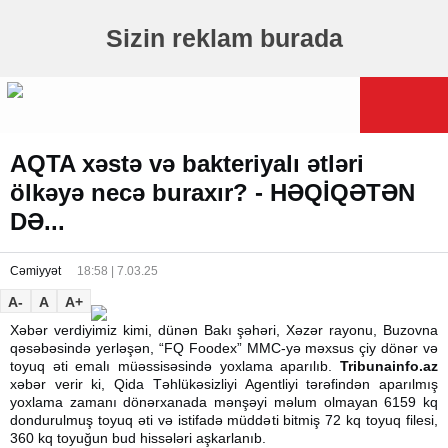
Sizin reklam burada
AQTA xəstə və bakteriyalı ətləri
ölkəyə necə buraxır? - HƏQİQƏTƏN
DƏ...
Cəmiyyət
18:58 | 7.03.25
A-
A
A+
Xəbər verdiyimiz kimi, dünən Bakı şəhəri, Xəzər rayonu, Buzovna
qəsəbəsində yerləşən, “FQ Foodex” MMC-yə məxsus çiy dönər və
toyuq əti emalı müəssisəsində yoxlama aparılıb.
Tribunainfo.az
xəbər verir ki, Qida Təhlükəsizliyi Agentliyi tərəfindən aparılmış
yoxlama zamanı dönərxanada mənşəyi məlum olmayan 6159 kq
dondurulmuş toyuq əti və istifadə müddəti bitmiş 72 kq toyuq filesi,
360 kq toyuğun bud hissələri aşkarlanıb.