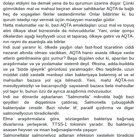
dolayı etdiyini isə demək yenə də bu qurumun üzərinə düşür. Çünki
gömrükdən mal və məhsul keçirən əksər sahibkarlar AQTA ilə bağlı
heç də xoşagələn fikirlər səsləndirmirlər. Onlar bildirirlər ki, bu
qurum istədiyi rəyi vermək üçün müəyyən maraqlar güdür.
Hətta məlumatlar var ki, bəzi AQTA əməkdaşları ucuz mal və toyuq
ətini ölkəyə idxal biznesində də mövcuddurlar. Yəni, onlar qonşu
ölkələrdən aşağı keyfiyyətli ucuz ət taparaq, ölkəyə gətirir və AQTA-
nın rəyini də asanlıqla ala bilirlər.
İndi sual yaranır ki, ölkədə yayğın olan fast-food ticarətinin ciddi
nəzarət altında olması vacibkən, AQTA hansı əsasla ölkəyə xəstə
ətlərin gətirilməsinə göz yumur? Başa düşülən odur ki, aparılan bu
araşdırmalar və ya yoxlamalar sistemli deyil. Əksinə, adda-buddda
və ya “bizdə işləyirik” görüntüsü yaratmaqdır. Əks təqdirdə, uzun
müddət ciddi xəstəlik mənbəyi olan bakteriyaya bələnmiş ət və ət
məhsulları bazara yol aça bilməzdi. Yəni, məhz AQTA-nın
məsuliyyətsizliyi və bacarıqsızlığı sayəsəndi bazara belə məhsullar
yol tapır ki, bunun özü də ayrıca araşdırma mövzusudur.
Indi isə dönərdə aşkarlanan “Salmonella” mikrobla bağlı bəzi
qeydləri də diqqətinizə çatdıraq. Salmonella çubuqşəkilli
bakteriyalar cinsidir. Bəzi növlər tif, paratif qızdırma və digər
salmonellyozun törədiciləridir.
Elmə araşdırmalara görə, sözüegedən bakteriya bağırsaq
divarlarına yerləşərək, TTSS-1 toksinini yaradır. Bu bakteriya
əsasən heyvan və insan bağırsaqlarında yaşayır.
Salmonellalar salmonelyoz adlanan infeksion xəstəliyin törədicisi