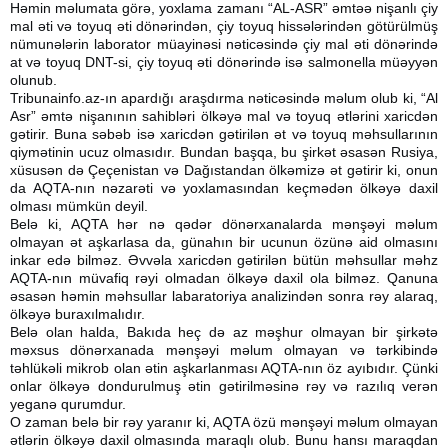
Həmin məlumata görə, yoxlama zamanı “AL-ASR” əmtəə nişanlı çiy
mal əti və toyuq əti dönərindən, çiy toyuq hissələrindən götürülmüş
nümunələrin laborator müayinəsi nəticəsində çiy mal əti dönərində
at və toyuq DNT-si, çiy toyuq əti dönərində isə salmonella müəyyən
olunub.
Tribunainfo.az-ın apardığı araşdırma nəticəsində məlum olub ki, “Al
Asr” əmtə nişanının sahibləri ölkəyə mal və toyuq ətlərini xaricdən
gətirir. Buna səbəb isə xaricdən gətirilən ət və toyuq məhsullarının
qiymətinin ucuz olmasıdır. Bundan başqa, bu şirkət əsasən Rusiya,
xüsusən də Çeçenistan və Dağıstandan ölkəmizə ət gətirir ki, onun
da AQTA-nın nəzarəti və yoxlamasından keçmədən ölkəyə daxil
olması mümkün deyil.
Belə ki, AQTA hər nə qədər dönərxanalarda mənşəyi məlum
olmayan ət aşkarlasa da, günahın bir ucunun özünə aid olmasını
inkar edə bilməz. Əvvəla xaricdən gətirilən bütün məhsullar məhz
AQTA-nın müvafiq rəyi olmadan ölkəyə daxil ola bilməz. Qanuna
əsasən həmin məhsullar labaratoriya analizindən sonra rəy alaraq,
ölkəyə buraxılmalıdır.
Belə olan halda, Bakıda heç də az məşhur olmayan bir şirkətə
məxsus dönərxanada mənşəyi məlum olmayan və tərkibində
təhlükəli mikrob olan ətin aşkarlanması AQTA-nın öz ayıbıdır. Çünki
onlar ölkəyə dondurulmuş ətin gətirilməsinə rəy və razılıq verən
yeganə qurumdur.
O zaman belə bir rəy yaranır ki, AQTA özü mənşəyi məlum olmayan
ətlərin ölkəyə daxil olmasında maraqlı olub. Bunu hansı maraqdan