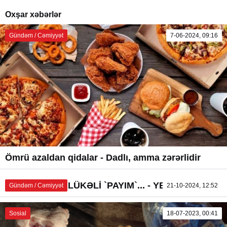
Oxşar xəbərlər
Gündəm / Cəmiyyət
7-06-2024, 09:16
Ömrü azaldan qidalar - Dadlı, amma zərərlidir
Süfrədəki TƏHLÜKƏLİ `PAYIM`... - YEMƏYİN!
Gündəm / Cəmiyyət
21-10-2024, 12:52
Sosial
18-07-2023, 00:41