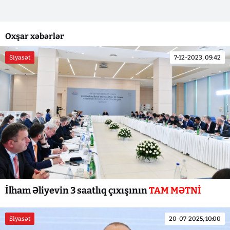
Oxşar xəbərlər
Siyasət
7-12-2023, 09:42
İlham Əliyevin 3 saatlıq çıxışının
TAM MƏTNİ
Siyasət
20-07-2025, 10:00