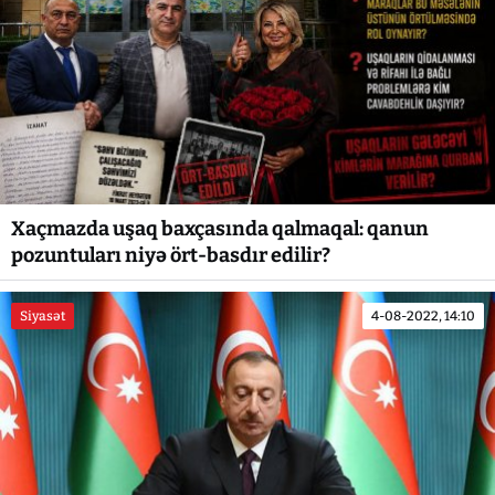
Xaçmazda uşaq baxçasında qalmaqal: qanun
pozuntuları niyə ört-basdır edilir?
Siyasət
4-08-2022, 14:10