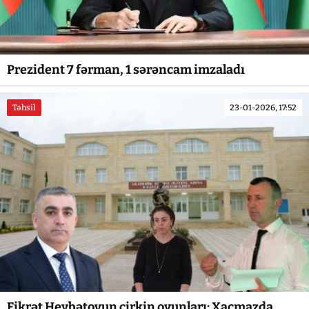
Prezident 7 fərman, 1 sərəncam imzaladı
Təhsil
23-01-2026, 17:52
Fikrət Heybətovun çirkin oyunları: Xaçmazda