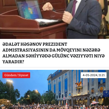
ƏDALƏT HƏSƏNOV PREZIDENT
ADMISTRASIYASININ DA MÖVQEYINI NƏZƏRƏ
ALMADAN SƏHİYYƏDƏ GÜLÜNC VƏZIYYƏTI NIYƏ
YARADIR?
Gündəm / Siyasət
4-05-2024, 11:21