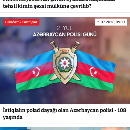
təhsil kimin şəxsi mülkünə çevrilib?
Gündəm / Cəmiyyət
2-07-2026, 09:09
İstiqlalın polad dayağı olan Azərbaycan polisi - 108
yaşında