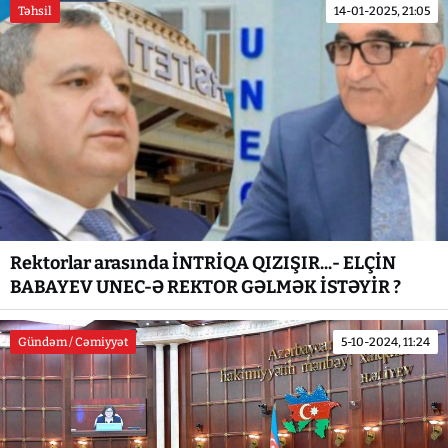
Təhsil
14-01-2025, 21:05
Rektorlar arasında İNTRİQA QIZIŞIR...- ELÇİN
BABAYEV UNEC-Ə REKTOR GƏLMƏK İSTƏYİR ?
Gündəm / Cəmiyyət
5-10-2024, 11:24