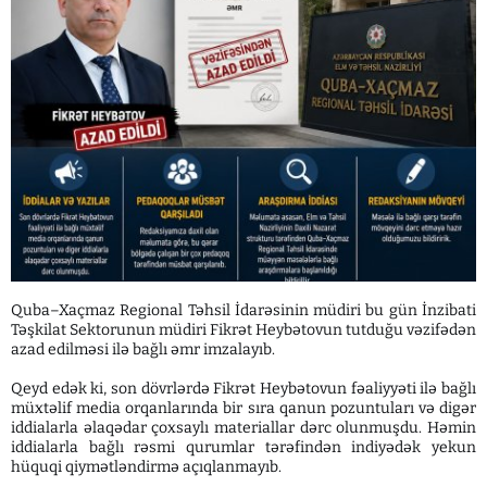
Quba–Xaçmaz Regional Təhsil İdarəsinin müdiri bu gün İnzibati
Təşkilat Sektorunun müdiri Fikrət Heybətovun tutduğu vəzifədən
azad edilməsi ilə bağlı əmr imzalayıb.
Qeyd edək ki, son dövrlərdə Fikrət Heybətovun fəaliyyəti ilə bağlı
müxtəlif media orqanlarında bir sıra qanun pozuntuları və digər
iddialarla əlaqədar çoxsaylı materiallar dərc olunmuşdu. Həmin
iddialarla bağlı rəsmi qurumlar tərəfindən indiyədək yekun
hüquqi qiymətləndirmə açıqlanmayıb.