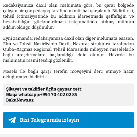
Redaksiyamıza daxil olan məlumata görə, bu qərar bölgədə
çalışan bir çox pedaqoq tərəfindən müsbət qarşılanıb. Bildirilir ki,
təhsil ictimaiyyətində bu addımın idarəetmədə şəffaflığın və
hesabatlılığın gücləndirilməsi istiqamətində atılmış mühüm
addım olduğu düşünülür.
Eyni zamanda, redaksiyamıza daxil olan digər məlumata əsasən,
Elm və Təhsil Nazirliyinin Daxili Nəzarət strukturu tərəfindən
Quba–Xaçmaz Regional Təhsil İdarəsində müəyyən məsələlərlə
bağlı araşdırmalara başlanıldığı iddia olunur. Hazırda bu
məlumatın rəsmi təsdiqi gözlənilir.
Məsələ ilə bağlı qarşı tərəfin mövqeyini dərc etməyə hazır
olduğumuzu bildiririk.
Şikayət və təkliflər üçün qaynar xətt:
Əlaqə whatsapp:+994 70 402 02 85
BakuNews.az
Bizi Telegramda izləyin