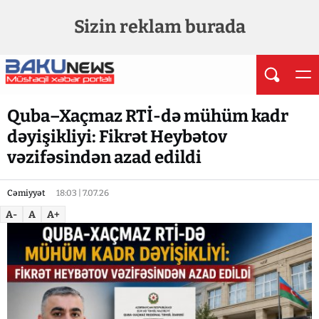
Sizin reklam burada
Quba–Xaçmaz RTİ-də mühüm kadr
dəyişikliyi: Fikrət Heybətov
vəzifəsindən azad edildi
Cəmiyyət
18:03 | 7.07.26
A-
A
A+