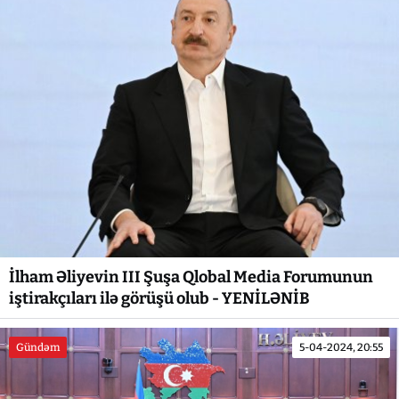
İlham Əliyevin III Şuşa Qlobal Media Forumunun
iştirakçıları ilə görüşü olub - YENİLƏNİB
Gündəm
5-04-2024, 20:55