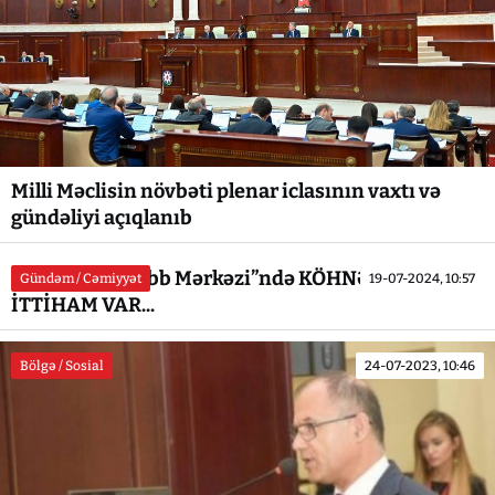
Milli Məclisin növbəti plenar iclasının vaxtı və
gündəliyi açıqlanıb
“Yeni Gəncə Tibb Mərkəzi”ndə KÖHNƏ OVQAT... -
Gündəm / Cəmiyyət
19-07-2024, 10:57
İTTİHAM VAR...
Bölgə / Sosial
24-07-2023, 10:46