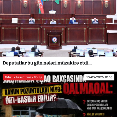
Deputatlar bu gün nələri müzakirə etdi...
Təhsil / Araşdırma / Bölgə
10-05-2026, 01:16