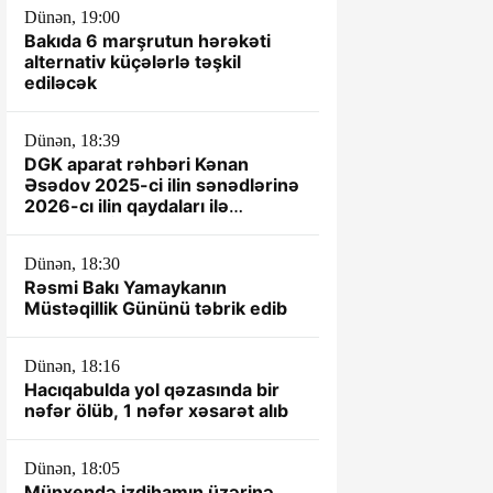
Dünən, 19:00
Bakıda 6 marşrutun hərəkəti
alternativ küçələrlə təşkil
ediləcək
Dünən, 18:39
DGK aparat rəhbəri Kənan
Əsədov 2025-ci ilin sənədlərinə
2026-cı ilin qaydaları ilə
yanaşır? -İDDİA
Dünən, 18:30
Rəsmi Bakı Yamaykanın
Müstəqillik Gününü təbrik edib
Dünən, 18:16
Hacıqabulda yol qəzasında bir
nəfər ölüb, 1 nəfər xəsarət alıb
Dünən, 18:05
Münxendə izdihamın üzərinə