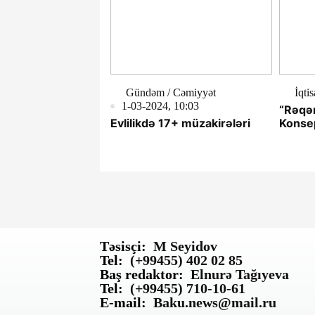
Gündəm / Cəmiyyət
İqti
1-03-2024, 10:03
“Rəqəm
Evlilikdə 17+ müzakirələri
Konsep
Təsisçi:
M Seyidov
Tel:
(+99455) 402 02 85
Baş redaktor:
Elnurə Tağıyeva
Tel:
(+99455) 710-10-61
E-mail:
Baku.news@mail.ru