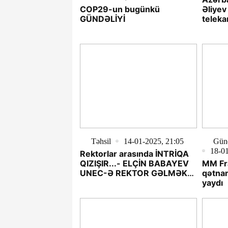
COP29-un bugünkü
Əliyev
GÜNDƏLİYİ
teleka
Təhsil
14-01-2025, 21:05
Günd
18-01
Rektorlar arasında İNTRİQA
QIZIŞIR...- ELÇİN BABAYEV
MM Fr
UNEC-Ə REKTOR GƏLMƏK
qətnam
İSTƏYİR ?
yaydı