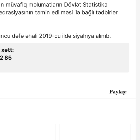
an müvafiq məlumatların Dövlət Statistika
rasiyasının təmin edilməsi ilə bağlı tədbirlər
u dəfə əhali 2019-cu ildə siyahıya alınıb.
 xətt:
2 85
Paylaş: