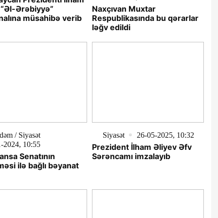
 “Əl-Ərəbiyyə”
Naxçıvan Muxtar
nalına müsahibə verib
Respublikasında bu qərarlar
ləğv edildi
əm / Siyasət
Siyasət
26-05-2025, 10:32
-2024, 10:55
Prezident İlham Əliyev Əfv
ansa Senatının
Sərəncamı imzalayıb
əsi ilə bağlı bəyanat