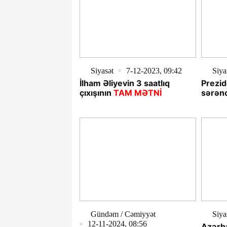
Siyasət
7-12-2023, 09:42
Siya
İlham Əliyevin 3 saatlıq
Prezid
çıxışının
TAM MƏTNİ
sərən
Gündəm / Cəmiyyət
Siya
12-11-2024, 08:56
Azərba