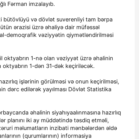
ğlı Fərman imzalayıb.
 bütövlüyü və dövlət suverenliyi tam bərpa
bütün ərazisi üzrə əhaliyə dair müfəssəl
ial-demoqrafik vəziyyətin qiymətləndirilməsi
 oktyabrın 1-nə olan vəziyyət üzrə əhalinin
n oktyabrın 1-dən 31-dək keçiriləcək.
hazırlıq işlərinin görülməsi və onun keçirilməsi,
inin dərc edilərək yayılması Dövlət Statistika
ərbaycanda əhalinin siyahıyaalınmasına hazırlıq
rlər planını iki ay müddətində təsdiq etməli,
ı zəruri məlumatların inzibati mənbələrdən əldə
anlarının (qurumlarının) informasiya