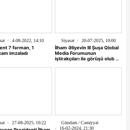
sət
4-08-2022, 14:10
Siyasət
20-07-2025, 10:00
ent 7 fərman, 1
İlham Əliyevin III Şuşa Qlobal
cam imzaladı
Media Forumunun
iştirakçıları ilə görüşü olub -
YENİLƏNİB
sət
27-08-2025, 10:22
Gündəm / Cəmiyyət
16-02-2024, 21:30
ycan Prezidenti İlham