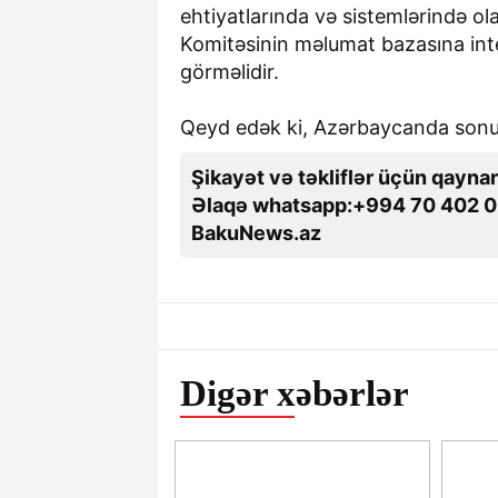
ehtiyatlarında və sistemlərində ol
Komitəsinin məlumat bazasına inteq
görməlidir.
Qeyd edək ki, Azərbaycanda sonunc
Şikayət və təkliflər üçün qaynar
Əlaqə whatsapp:+994 70 402 0
BakuNews.az
Digər xəbərlər