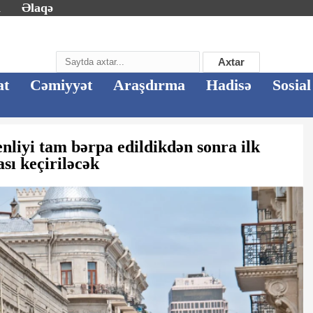
m
Əlaqə
Axtar
at
Cəmiyyət
Araşdırma
Hadisə
Sosial
nliyi tam bərpa edildikdən sonra ilk
sı keçiriləcək