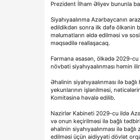
Prezident İlham Əliyev bununla ba
Siyahıyaalınma Azərbaycanın ərazi
edildikdən sonra ilk dəfə ölkənin 
məlumatların əldə edilməsi və sos
məqsədilə reallaşacaq.
Fərmana əsasən, ölkədə 2029-cu il
növbəti siyahıyaalınması həmin ili
Əhalinin siyahıyaalınması ilə bağlı 
yekunlarının işlənilməsi, nəticələr
Komitəsinə həvalə edilib.
Nazirlər Kabineti 2029-cu ildə Az
və onun keçirilməsi ilə bağlı tədbi
əhalinin siyahıyaalınması ilə bağl
edilməsi üçün aidiyyəti dövlət orq