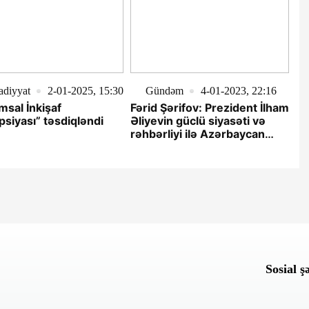
sadiyyat
2-01-2025, 15:30
Gündəm
4-01-2023, 22:16
sal İnkişaf
Fərid Şərifov: Prezident İlham
siyası” təsdiqləndi
Əliyevin güclü siyasəti və
rəhbərliyi ilə Azərbaycan
respublikası hər zaman
zirvələrdə olacaq
Sosial ş