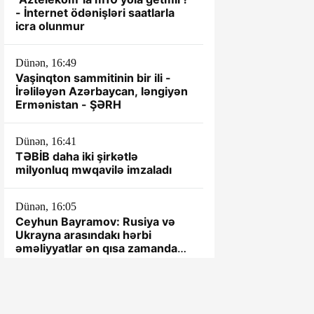
- İnternet ödənişləri saatlarla
icra olunmur
Dünən, 16:49
Vaşinqton sammitinin bir ili -
İrəliləyən Azərbaycan, ləngiyən
Ermənistan - ŞƏRH
Dünən, 16:41
TƏBİB daha iki şirkətlə
milyonluq mwqavilə imzaladı
Dünən, 16:05
Ceyhun Bayramov: Rusiya və
Ukrayna arasındakı hərbi
əməliyyatlar ən qısa zamanda
dayandırılmalıdır
Dünən, 15:54
"Roblox" 70 milyard dollar dəyər
itirdi: Oynamağa yeni oyun