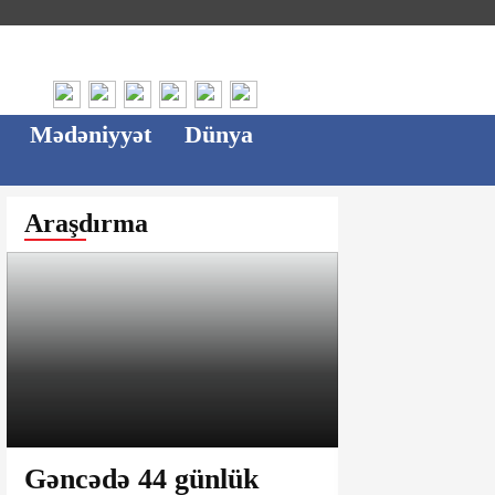
Mədəniyyət
Dünya
Araşdırma
Gəncədə 44 günlük
Ağsu bazar