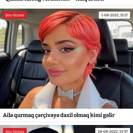
Şou-biznes
1-08-2022, 15:17
Ailə qurmaq çərçivəyə daxil olmaq kimi gəlir
Şou-biznes
28-08-2022, 13:37