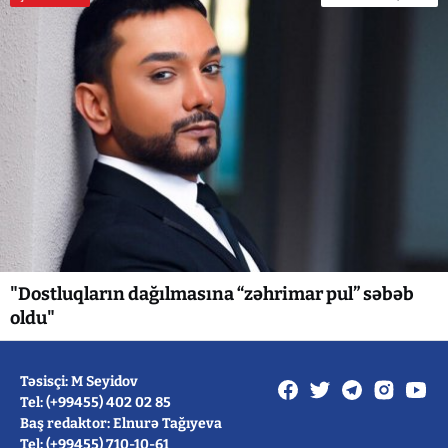
"Dostluqların dağılmasına “zəhrimar pul” səbəb
oldu"
Təsisçi: M Seyidov
Tel: (+99455) 402 02 85
Baş redaktor: Elnurə Tağıyeva
Tel: (+99455) 710-10-61