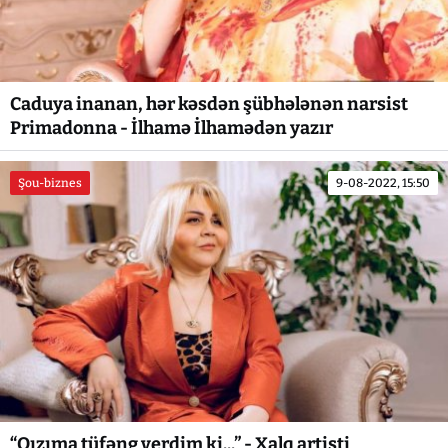
Caduya inanan, hər kəsdən şübhələnən narsist
Primadonna - İlhamə İlhamədən yazır
Şou-biznes
9-08-2022, 15:50
“Qızıma tüfəng verdim ki...” - Xalq artisti