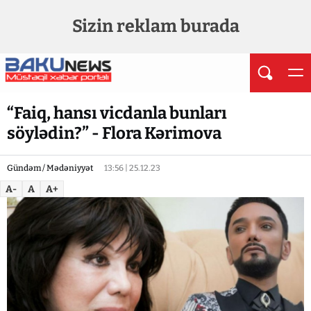
Sizin reklam burada
“Faiq, hansı vicdanla bunları
söylədin?” - Flora Kərimova
Gündəm / Mədəniyyət
13:56 | 25.12.23
A-
A
A+