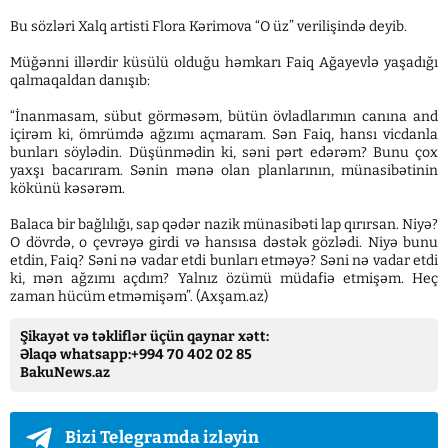
Bu sözləri Xalq artisti Flora Kərimova “O üz” verilişində deyib.
Müğənni illərdir küsülü olduğu həmkarı Faiq Ağayevlə yaşadığı
qalmaqaldan danışıb:
“İnanmasam, sübut görməsəm, bütün övladlarımın canına and
içirəm ki, ömrümdə ağzımı açmaram. Sən Faiq, hansı vicdanla
bunları söylədin. Düşünmədin ki, səni pərt edərəm? Bunu çox
yaxşı bacarıram. Sənin mənə olan planlarının, münasibətinin
kökünü kəsərəm.
Balaca bir bağlılığı, sap qədər nazik münasibəti lap qırırsan. Niyə?
O dövrdə, o çevrəyə girdi və hansısa dəstək gözlədi. Niyə bunu
etdin, Faiq? Səni nə vadar etdi bunları etməyə? Səni nə vadar etdi
ki, mən ağzımı açdım? Yalnız özümü müdafiə etmişəm. Heç
zaman hücüm etməmişəm”. (Axşam.az)
Şikayət və təkliflər üçün qaynar xətt:
Əlaqə whatsapp:+994 70 402 02 85
BakuNews.az
Bizi Telegramda izləyin