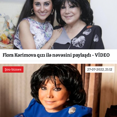
Flora Kərimova qızı ilə nəvəsini paylaşdı - VİDEO
Şou-biznes
27-07-2022, 21:12