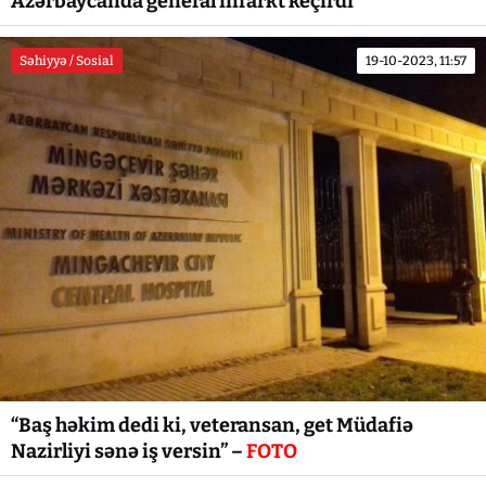
Azərbaycanda general infarkt keçirdi
Səhiyyə / Sosial
19-10-2023, 11:57
“Baş həkim dedi ki, veteransan, get Müdafiə
Nazirliyi sənə iş versin” –
FOTO