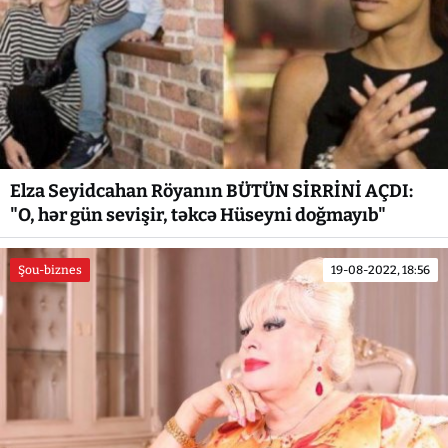
Elza Seyidcahan Röyanın BÜTÜN SİRRİNİ AÇDI:
"O, hər gün sevişir, təkcə Hüseyni doğmayıb"
Şou-biznes
19-08-2022, 18:56