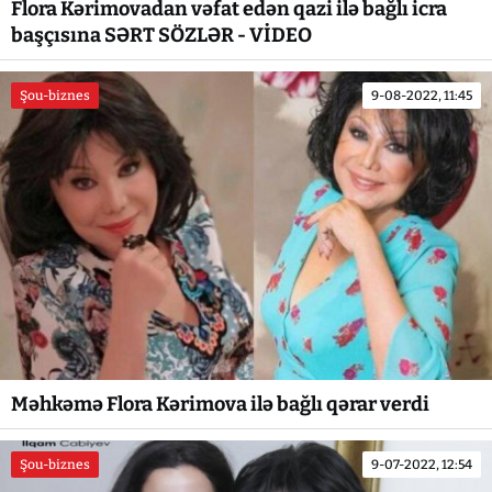
Flora Kərimovadan vəfat edən qazi ilə bağlı icra
başçısına SƏRT SÖZLƏR - VİDEO
Şou-biznes
9-08-2022, 11:45
Məhkəmə Flora Kərimova ilə bağlı qərar verdi
Şou-biznes
9-07-2022, 12:54