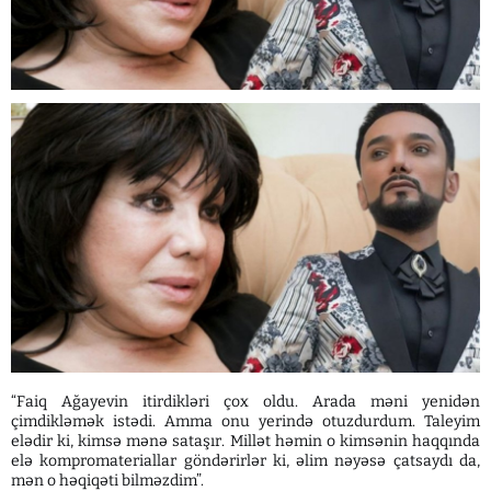
“Faiq Ağayevin itirdikləri çox oldu. Arada məni yenidən
çimdikləmək istədi. Amma onu yerində otuzdurdum. Taleyim
elədir ki, kimsə mənə sataşır. Millət həmin o kimsənin haqqında
elə kompromateriallar göndərirlər ki, əlim nəyəsə çatsaydı da,
mən o həqiqəti bilməzdim”.