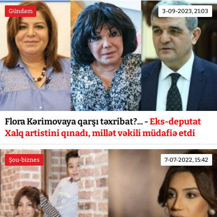
Gündəm
3-09-2023, 21:03
Flora Kərimovaya qarşı təxribat?... -
Eks-deputat
Xalq artistini qınadı, millət vəkili müdafiə etdi
Şou-biznes
7-07-2022, 15:42