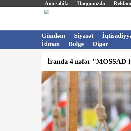
Ana səhifə
Haqqımızda
Rekla
Gündəm
Siyasət
İqtisadiyy
İdman
Bölgə
Digər
İranda 4 nəfər "MOSSAD-