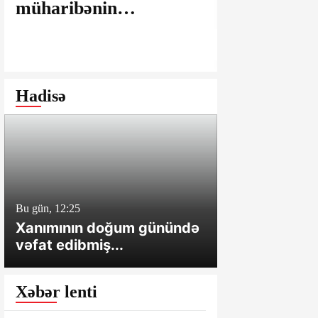
müharibənin
maşınlarda
yaralarının
edilir? – “
bağlanmasına şərait
istəyirsiniz
yaratmayan Dövlət
edin” deyən
Şəhərsalma və
iddialar
Hadisə
Arxitektura Komitəsi -
SAKİNLƏRDƏN
SENSASİON
İDDİALAR
Bu gün, 12:25
Bu gün, 12:01
Xanımının doğum günündə
Cəlilabadda 
vəfat edibmiş...
sahə və tövl
Xəbər lenti