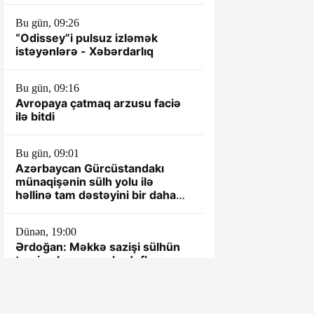
Bu gün, 09:26
“Odissey”i pulsuz izləmək
istəyənlərə - Xəbərdarlıq
Bu gün, 09:16
Avropaya çatmaq arzusu faciə
ilə bitdi
Bu gün, 09:01
Azərbaycan Gürcüstandakı
münaqişənin sülh yolu ilə
həllinə tam dəstəyini bir daha
təsdiqləyib
Dünən, 19:00
Ərdoğan: Məkkə sazişi sülhün
təmin olunmasını hədəfləyən
bütün ölkələr üçün açıqdır
Dünən, 18:30