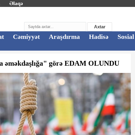
m
Əlaqə
Axtar
at
Cəmiyyət
Araşdırma
Hadisə
Sosial
la əməkdaşlığa" görə EDAM OLUNDU