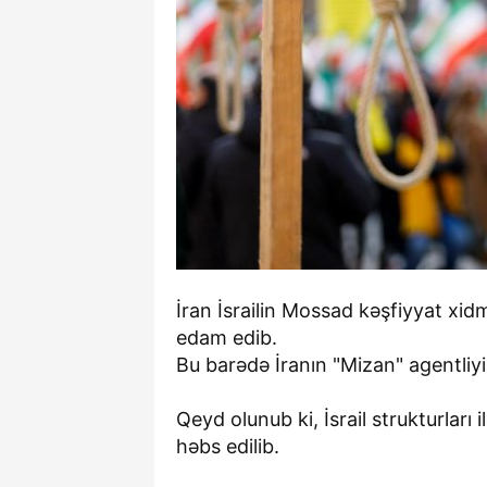
İran İsrailin Mossad kəşfiyyat xidm
edam edib.
Bu barədə İranın "Mizan" agentliyi
Qeyd olunub ki, İsrail strukturları 
həbs edilib.