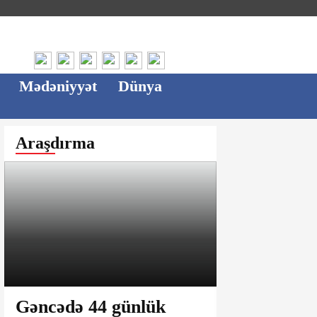
Mədəniyyət
Dünya
Araşdırma
Gəncədə 44 günlük
Ağsu bazar