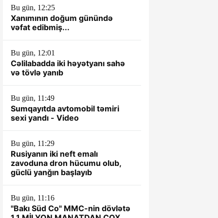
Bu gün, 12:25
Xanımının doğum günündə
vəfat edibmiş...
Bu gün, 12:01
Cəlilabadda iki həyətyanı sahə
və tövlə yanıb
Bu gün, 11:49
Sumqayıtda avtomobil təmiri
sexi yandı - Video
Bu gün, 11:29
Rusiyanın iki neft emalı
zavoduna dron hücumu olub,
güclü yanğın başlayıb
Bu gün, 11:16
"Bakı Süd Co" MMC-nin dövlətə
1.1 MİLYON MANATDAN ÇOX