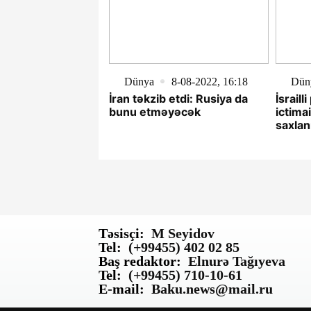
Dünya
8-08-2022, 16:18
Dün
İran təkzib etdi: Rusiya da
İsrail
bunu etməyəcək
ictima
saxlan
etməyə
Təsisçi:
M Seyidov
Tel:
(+99455) 402 02 85
Baş redaktor:
Elnurə Tağıyeva
Tel:
(+99455) 710-10-61
E-mail:
Baku.news@mail.ru