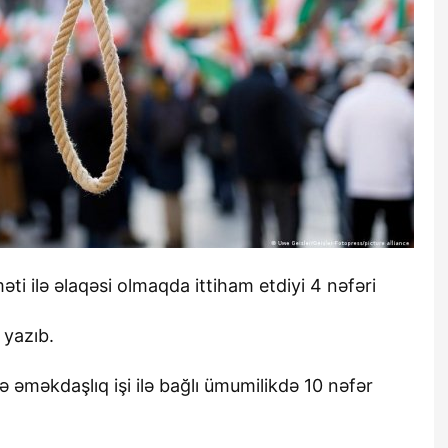
əti ilə əlaqəsi olmaqda ittiham etdiyi 4 nəfəri
 yazıb.
ilə əməkdaşlıq işi ilə bağlı ümumilikdə 10 nəfər