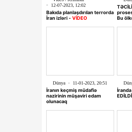
12-07-2023, 12:02
TƏCİLİ
Bakıda planlaşdırılan terrorda
prose
İran izləri -
VİDEO
Bu ölk
HƏRƏ
Dünya
11-01-2023, 20:51
Dün
İranın keçmiş müdafiə
İranda
nazirinin müşaviri edam
EDİLDİ
olunacaq