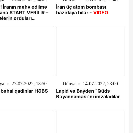
! İranın məhv edilmə
İran üç atom bombası
sinə START VERİLİR –
hazırlaya bilər -
VIDEO
ələrin orduları
KƏTƏ KEÇDİ
ya
27-07-2022, 18:50
Dünya
14-07-2022, 23:00
 bəhai qadinlar HƏBS
Lapid və Bayden “Qüds
Bəyannaməsi”ni imzaladılar