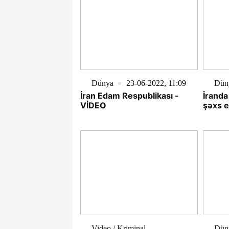
Dünya
23-06-2022, 11:09
Dün
İran Edam Respublikası -
İranda
VİDEO
şəxs 
Video / Kriminal
Dün