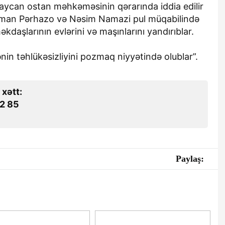
baycan ostan məhkəməsinin qərarında iddia edilir
hman Pərhazo və Nəsim Namazi pul müqabilində
daşlarının evlərini və maşınlarını yandırıblar.
kənin təhlükəsizliyini pozmaq niyyətində olublar”.
 xətt:
2 85
Paylaş: