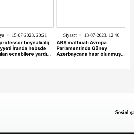
ya
15-07-2023, 20:21
Siyasət
13-07-2023, 12:46
li professor beynəlxalq
ABŞ mətbuatı Avropa
iyyəti İranda həbsdə
Parlamentində Güney
ılan əcnəbilərə yardım
Azərbaycana həsr olunmuş
 çağırıb
panel müzakirəsindən yazıb
Sosial ş