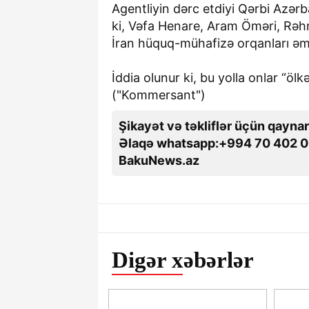
Agentliyin dərc etdiyi Qərbi Azər
ki, Vəfa Henare, Aram Öməri, Rə
İran hüquq-mühafizə orqanları əmək
İddia olunur ki, bu yolla onlar “öl
("Kommersant")
Şikayət və təkliflər üçün qaynar
Əlaqə whatsapp:+994 70 402 0
BakuNews.az
Digər xəbərlər