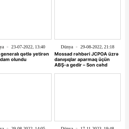
ya
23-07-2022, 13:40
Dünya
29-08-2022, 21:18
 generalı qətlə yetirən
Mossad rəhbəri JCPOA üzrə
edam olundu
danışıqlar aparmaq üçün
ABŞ-a gedir – Son cəhd
ya
29-08-2022, 14:05
Dünya
17-11-2023, 19:48