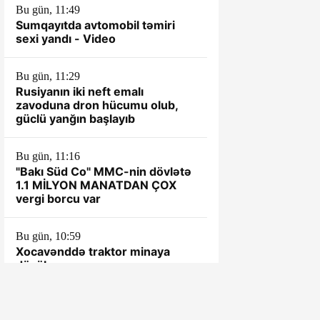
Bu gün, 11:49
Sumqayıtda avtomobil təmiri
sexi yandı - Video
Bu gün, 11:29
Rusiyanın iki neft emalı
zavoduna dron hücumu olub,
güclü yanğın başlayıb
Bu gün, 11:16
"Bakı Süd Co" MMC-nin dövlətə
1.1 MİLYON MANATDAN ÇOX
vergi borcu var
Bu gün, 10:59
Xocavənddə traktor minaya
düşüb
Bu gün, 10:46
"Alison Hotel" MMC BAĞLANDI: