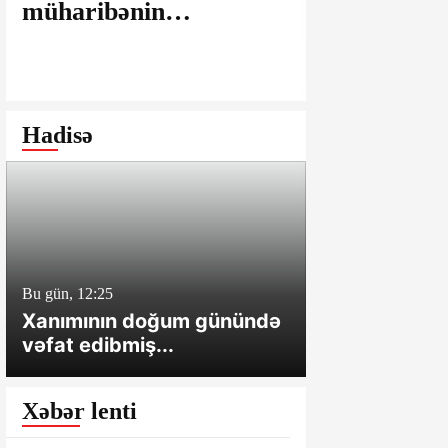
müharibənin
maşınlarda
yaralarının
edilir? – “
bağlanmasına şərait
istəyirsiniz
yaratmayan Dövlət
edin” deyən
Şəhərsalma və
iddialar
Hadisə
Arxitektura Komitəsi -
SAKİNLƏRDƏN
SENSASİON
İDDİALAR
Bu gün, 12:25
Bu gün, 12:01
Xanımının doğum günündə
Cəlilabadda 
vəfat edibmiş...
sahə və tövl
Xəbər lenti