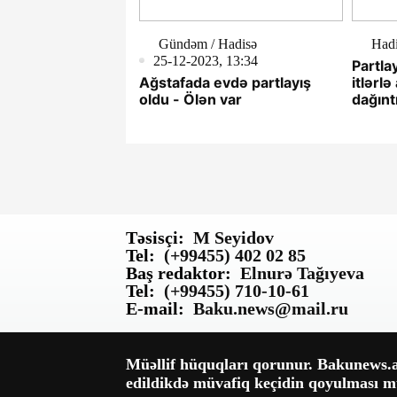
Gündəm / Hadisə
Had
25-12-2023, 13:34
Partla
Ağstafada evdə partlayış
itlərlə
oldu - Ölən var
dağınt
tapılm
Təsisçi:
M Seyidov
Tel:
(+99455) 402 02 85
Baş redaktor:
Elnurə Tağıyeva
Tel:
(+99455) 710-10-61
E-mail:
Baku.news@mail.ru
Müəllif hüquqları qorunur. Bakunews.az
edildikdə müvafiq keçidin qoyulması mü