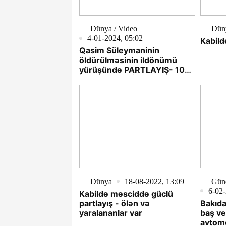
Dünya / Video
Dün
4-01-2024, 05:02
Kabild
Qasim Süleymaninin
öldürülməsinin ildönümü
yürüşündə PARTLAYIŞ- 103
nəfər ölüb- VİDEO
Dünya
18-08-2022, 13:09
Gün
6-02-
Kabildə məsciddə güclü
partlayış - ölən və
Bakıda
yaralananlar var
baş ve
avtomo