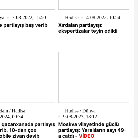
ya
7-08-2022, 15:50
Hadisə
4-08-2022, 10:54
ə partlayış baş verib
Xırdalan partlayışı:
ekspertizalar təyin edildi
dəm / Hadisə
Hadisə / Dünya
2024, 09:34
9-08-2023, 18:12
 qazanxanada partlayış
Moskva vilayətində güclü
rib, 10-dan çox
partlayış: Yaralıların sayı 49-
bilə ziyan dəyib
a çatdı -
VİDEO