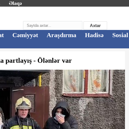
m
Əlaqə
Axtar
at
Cəmiyyət
Araşdırma
Hadisə
Sosial
 partlayış - Ölənlər var