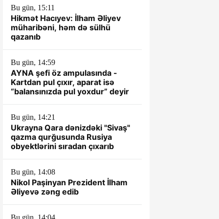
Bu gün, 15:11
Hikmət Hacıyev: İlham Əliyev
müharibəni, həm də sülhü
qazanıb
Bu gün, 14:59
AYNA şefi öz ampulasında -
Kartdan pul çıxır, aparat isə
“balansınızda pul yoxdur” deyir
Bu gün, 14:21
Ukrayna Qara dənizdəki "Sivaş"
qazma qurğusunda Rusiya
obyektlərini sıradan çıxarıb
Bu gün, 14:08
Nikol Paşinyan Prezident İlham
Əliyevə zəng edib
Bu gün, 14:04