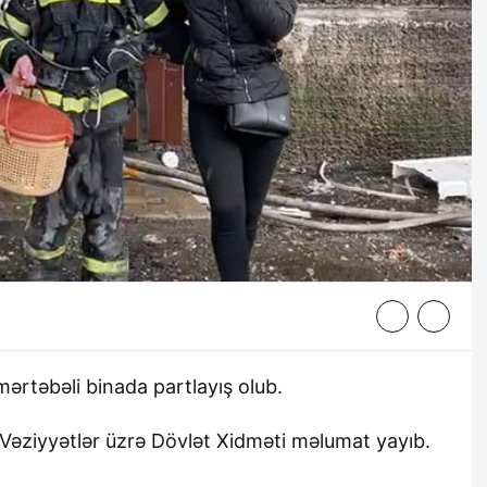
ərtəbəli binada partlayış olub.
əziyyətlər üzrə Dövlət Xidməti məlumat yayıb.