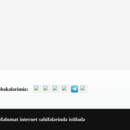
Paytaxt mehmanxanasının
dövlətə vergi borcu qaldı
Bu gün, 10:03
Tarixi hadisələri zaman yaradır -
Tarixi dönüşləri isə liderlər!
Bu gün, 09:54
Ukrayna ABŞ-nin tələbi ilə
razılaşdı - Bu gəmiləri
vurmayacaq
Bu gün, 09:26
əbəkələrimiz:
“Odissey”i pulsuz izləmək
istəyənlərə - Xəbərdarlıq
Bu gün, 09:16
Avropaya çatmaq arzusu faciə
əlumat internet səhifələrində istifadə
ilə bitdi