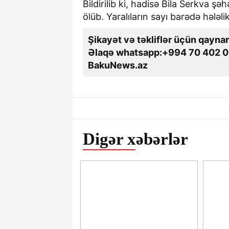
Bildirilib ki, hadisə Bila Serkva ş
ölüb. Yaralıların sayı barədə hələl
Şikayət və təkliflər üçün qaynar
Əlaqə whatsapp:+994 70 402 0
BakuNews.az
Digər xəbərlər