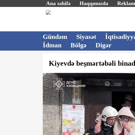
Ana səhifə
Haqqımızda
Rekla
Gündəm
Siyasət
İqtisadiyy
İdman
Bölgə
Digər
Kiyevdə beşmərtəbəli binada