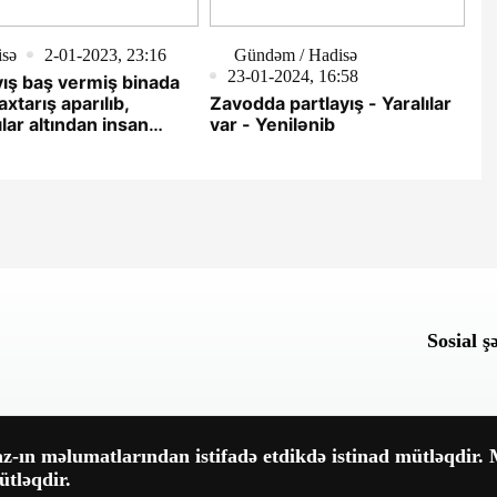
isə
2-01-2023, 23:16
Gündəm / Hadisə
23-01-2024, 16:58
yış baş vermiş binada
 axtarış aparılıb,
Zavodda partlayış - Yaralılar
ılar altından insan
var - Yenilənib
ayıb - FOTO
Sosial ş
-ın məlumatlarından istifadə etdikdə istinad mütləqdir. M
tləqdir.