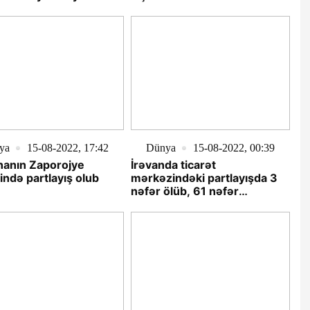
ya
15-08-2022, 17:42
Dünya
15-08-2022, 00:39
nanın Zaporojye
İrəvanda ticarət
tində partlayış olub
mərkəzindəki partlayışda 3
nəfər ölüb, 61 nəfər
yaralanıb