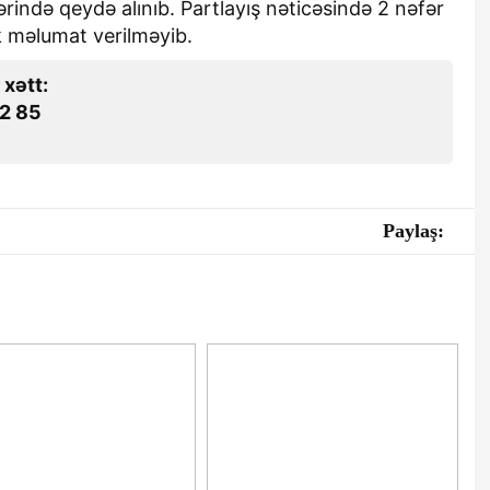
əhərində qeydə alınıb. Partlayış nəticəsində 2 nəfər
ik məlumat verilməyib.
 xətt:
2 85
Paylaş: