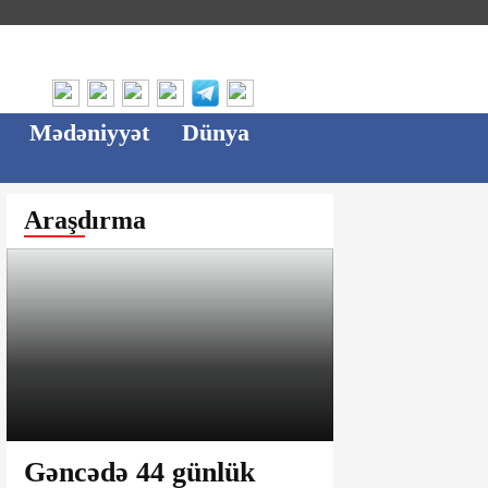
Mədəniyyət
Dünya
Araşdırma
Gəncədə 44 günlük
Ağsu bazar