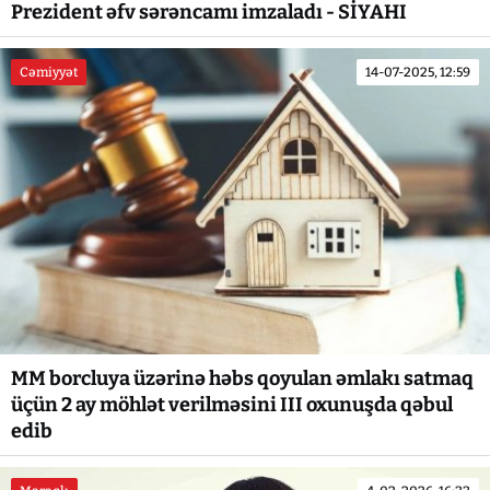
Prezident əfv sərəncamı imzaladı - SİYAHI
Cəmiyyət
14-07-2025, 12:59
MM borcluya üzərinə həbs qoyulan əmlakı satmaq
üçün 2 ay möhlət verilməsini III oxunuşda qəbul
edib