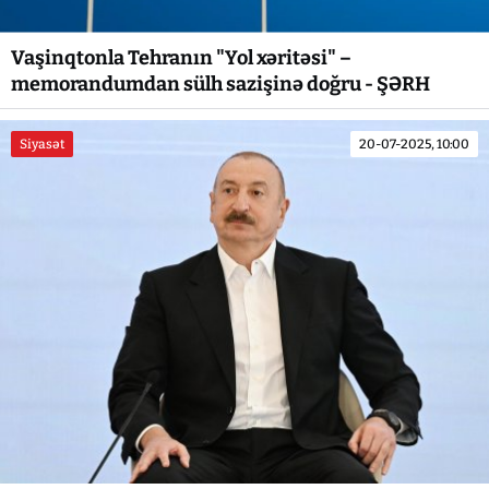
Vaşinqtonla Tehranın "Yol xəritəsi" –
memorandumdan sülh sazişinə doğru - ŞƏRH
Siyasət
20-07-2025, 10:00