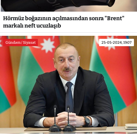
Hörmüz boğazının açılmasından sonra "Brent"
markalı neft ucuzlaşıb
Gündəm / Siyasət
25-05-2024, 19:07