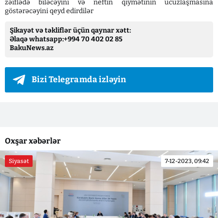
zəiflədə biləcəyini və neftin qiymətinin ucuzlaşmasına
göstərəcəyini qeyd edirdilər
Şikayət və təkliflər üçün qaynar xətt:
Əlaqə whatsapp:+994 70 402 02 85
BakuNews.az
Bizi Telegramda izləyin
Oxşar xəbərlər
Siyasət
7-12-2023, 09:42