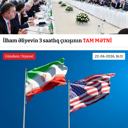
İlham Əliyevin 3 saatlıq çıxışının
TAM MƏTNİ
Gündəm / Siyasət
22-06-2026, 16:11