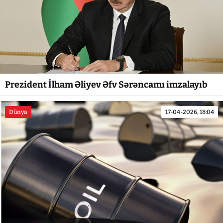
Prezident İlham Əliyev Əfv Sərəncamı imzalayıb
Dünya
17-04-2026, 18:04