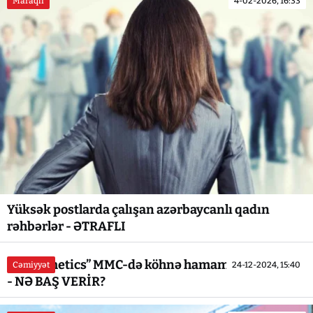
Maraqlı
4-02-2026, 16:33
Yüksək postlarda çalışan azərbaycanlı qadın
rəhbərlər - ƏTRAFLI
“Azcosmetics” MMC-də köhnə hamam... köhnə tas...
Cəmiyyət
24-12-2024, 15:40
- NƏ BAŞ VERİR?