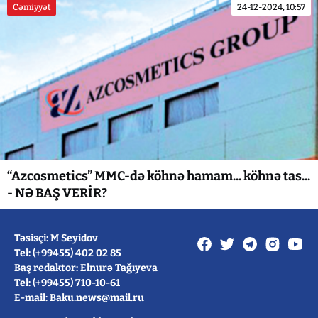
Cəmiyyət
24-12-2024, 10:57
“Azcosmetics” MMC-də köhnə hamam... köhnə tas...
- NƏ BAŞ VERİR?
Təsisçi: M Seyidov
Tel: (+99455) 402 02 85
Baş redaktor: Elnurə Tağıyeva
Tel: (+99455) 710-10-61
E-mail: Baku.news@mail.ru