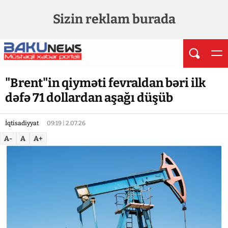
Sizin reklam burada
"Brent"in qiyməti fevraldan bəri ilk
dəfə 71 dollardan aşağı düşüb
İqtisadiyyat
09:19 | 2.07.26
A-
A
A+