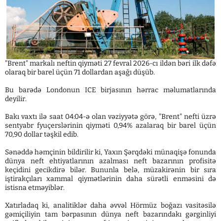
"Brent" markalı neftin qiyməti 27 fevral 2026-cı ildən bəri ilk dəfə
olaraq bir barel üçün 71 dollardan aşağı düşüb.
Bu barədə Londonun ICE birjasının hərrac məlumatlarında
deyilir.
Bakı vaxtı ilə saat 04:04-ə olan vəziyyətə görə, "Brent" nefti üzrə
sentyabr fyuçerslərinin qiyməti 0,94% azalaraq bir barel üçün
70,90 dollar təşkil edib.
Sənəddə həmçinin bildirilir ki, Yaxın Şərqdəki münaqişə fonunda
dünya neft ehtiyatlarının azalması neft bazarının profisitə
keçidini gecikdirə bilər. Bununla belə, müzakirənin bir sıra
iştirakçıları xammal qiymətlərinin daha sürətli enməsini də
istisna etməyiblər.
Xatırladaq ki, analitiklər daha əvvəl Hörmüz boğazı vasitəsilə
gəmiçiliyin tam bərpasının dünya neft bazarındakı gərginliyi