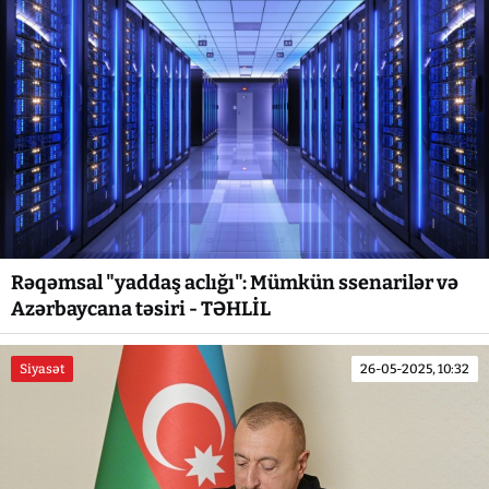
Rəqəmsal "yaddaş aclığı": Mümkün ssenarilər və
Azərbaycana təsiri - TƏHLİL
Siyasət
26-05-2025, 10:32