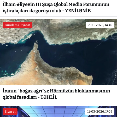
İlham Əliyevin III Şuşa Qlobal Media Forumunun
iştirakçıları ilə görüşü olub - YENİLƏNİB
Gündəm / Siyasət
7-03-2026, 14:49
İranın "boğaz ağrı"sı: Hörmüzün bloklanmasının
qlobal fəsadları - TƏHLİL
Siyasət
11-03-2026, 17:09