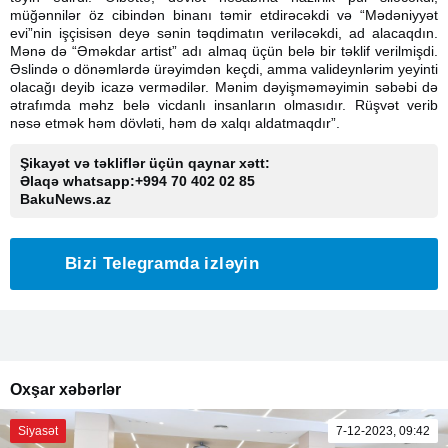
müğənnilər öz cibindən binanı təmir etdirəcəkdi və “Mədəniyyət
evi”nin işçisisən deyə sənin təqdimatın veriləcəkdi, ad alacaqdın.
Mənə də “Əməkdar artist” adı almaq üçün belə bir təklif verilmişdi.
Əslində o dönəmlərdə ürəyimdən keçdi, amma valideynlərim yeyinti
olacağı deyib icazə vermədilər. Mənim dəyişməməyimin səbəbi də
ətrafımda məhz belə vicdanlı insanların olmasıdır. Rüşvət verib
nəsə etmək həm dövləti, həm də xalqı aldatmaqdır”.
Şikayət və təkliflər üçün qaynar xətt:
Əlaqə whatsapp:+994 70 402 02 85
BakuNews.az
Bizi Telegramda izləyin
Oxşar xəbərlər
Siyasət
7-12-2023, 09:42