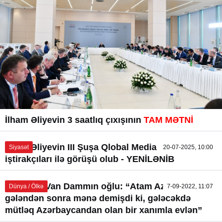
İlham Əliyevin 3 saatlıq çıxışının
TAM MƏTNİ
İlham Əliyevin III Şuşa Qlobal Media Forumunun
Siyasət
20-07-2025, 10:00
iştirakçıları ilə görüşü olub - YENİLƏNİB
Jan Klod Van Dammın oğlu: “Atam Azərbaycana
Dünya / Ölkə
7-09-2022, 11:07
gələndən sonra mənə demişdi ki, gələcəkdə
mütləq Azərbaycandan olan bir xanımla evlən”