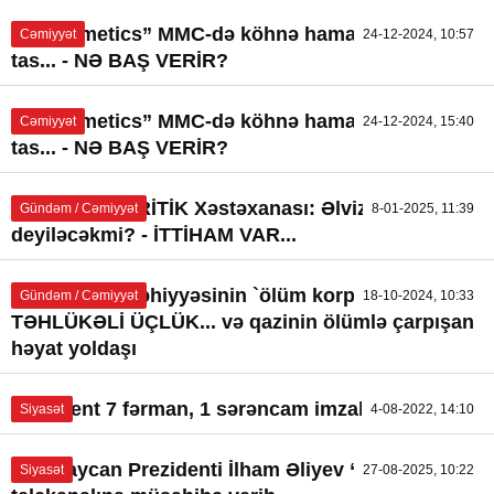
“Azcosmetics” MMC-də köhnə hamam... köhnə
Cəmiyyət
24-12-2024, 10:57
tas... - NƏ BAŞ VERİR?
“Azcosmetics” MMC-də köhnə hamam... köhnə
Cəmiyyət
24-12-2024, 15:40
tas... - NƏ BAŞ VERİR?
Respublika KRİTİK Xəstəxanası: Əlvizə `ƏLVİDA`
Gündəm / Cəmiyyət
8-01-2025, 11:39
deyiləcəkmi? - İTTİHAM VAR...
Azərbaycan səhiyyəsinin `ölüm korpusu`:
Gündəm / Cəmiyyət
18-10-2024, 10:33
TƏHLÜKƏLİ ÜÇLÜK... və qazinin ölümlə çarpışan
həyat yoldaşı
Prezident 7 fərman, 1 sərəncam imzaladı
Siyasət
4-08-2022, 14:10
Azərbaycan Prezidenti İlham Əliyev “Əl-Ərəbiyyə”
Siyasət
27-08-2025, 10:22