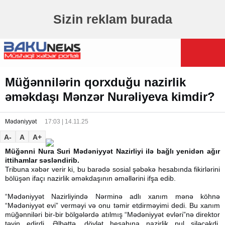
Sizin reklam burada
Müğənnilərin qorxduğu nazirlik
əməkdaşı Mənzər Nurəliyeva kimdir?
Mədəniyyət
17:03 | 14.11.25
A-
A
A+
Müğənni Nura Suri Mədəniyyət Nazirliyi ilə bağlı yenidən ağır
ittihamlar səsləndirib.
Tribuna xəbər verir ki, bu barədə sosial şəbəkə hesabında fikirlərini
bölüşən ifaçı nazirlik əməkdaşının əməllərini ifşa edib.
“Mədəniyyət Nazirliyində Nərminə adlı xanım mənə köhnə
“Mədəniyyət evi” verməyi və onu təmir etdirməyimi dedi. Bu xanım
müğənniləri bir-bir bölgələrdə atılmış “Mədəniyyət evləri”nə direktor
təyin edirdi. Əlbəttə, dövlət hesabına nazirlik pul siləcəkdi,