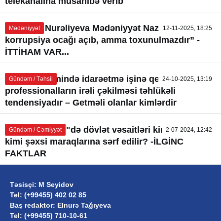
telekanalına müsahibə verib
“Mənzər Nurəliyeva Mədəniyyət Nazirliyində
Mədəniyyət
12-11-2025, 18:25
korrupsiya ocağı açıb, amma toxunulmazdır” -
İTTİHAM VAR...
Təhsil sistemində idarəetmə işinə qeyri-
Gündəm / Təhsil
24-10-2025, 13:19
professionalların irəli çəkilməsi təhlükəli
tendensiyadır – Getməli olanlar kimlərdir
"AZƏRENERJİ"də dövlət vəsaitləri kimlərin nə
Gündəm / Cəmiyyət
2-07-2024, 12:42
kimi şəxsi maraqlarına sərf edilir? -İLGİNC
FAKTLAR
Təsisçi: M Seyidov
Tel: (+99455) 402 02 85
Baş redaktor: Elnurə Tağıyeva
Tel: (+99455) 710-10-61