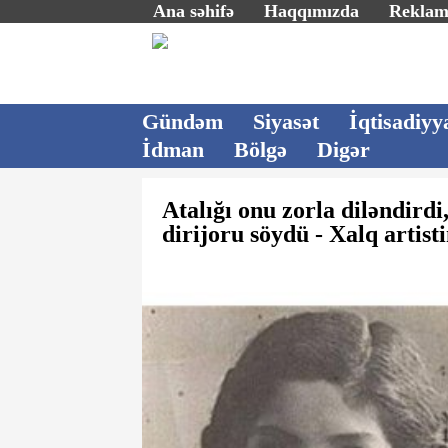
Ana səhifə
Haqqımızda
Rekla
Gündəm
Siyasət
İqtisadiyy
İdman
Bölgə
Digər
Atalığı onu zorla diləndirdi
dirijoru söydü - Xalq artist
240 minlik 