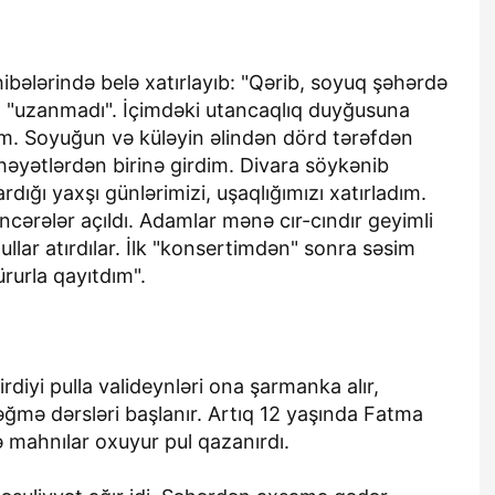
ələrində belə xatırlayıb: "Qərib, soyuq şəhərdə
m "uzanmadı". İçimdəki utancaqlıq duyğusuna
im. Soyuğun və küləyin əlindən dörd tərəfdən
həyətlərdən birinə girdim. Divara söykənib
dığı yaxşı günlərimizi, uşaqlığımızı xatırladım.
ərələr açıldı. Adamlar mənə cır-cındır geyimli
llar atırdılar. İlk "konsertimdən" sonra səsim
ürurla qayıtdım".
iyi pulla valideynləri ona şarmanka alır,
nəğmə dərsləri başlanır. Artıq 12 yaşında Fatma
 mahnılar oxuyur pul qazanırdı.