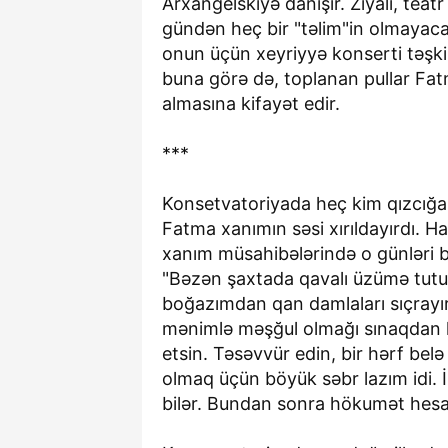
Arxangelskiyə danışır. Ziyalı, tea
gündən heç bir "təlim"in olmayaca
onun üçün xeyriyyə konserti təşkil
buna görə də, toplanan pullar Fat
almasına kifayət edir.
***
Konsetvatoriyada heç kim qızcığa
Fatma xanımın səsi xırıldayırdı. 
xanım müsahibələrində o günləri be
"Bəzən şaxtada qavalı üzümə tut
boğazımdan qan damlaları sıçrayır
mənimlə məşğul olmağı sınaqdan k
etsin. Təsəvvür edin, bir hərf bel
olmaq üçün böyük səbr lazım idi. İ
bilər. Bundan sonra hökumət hes