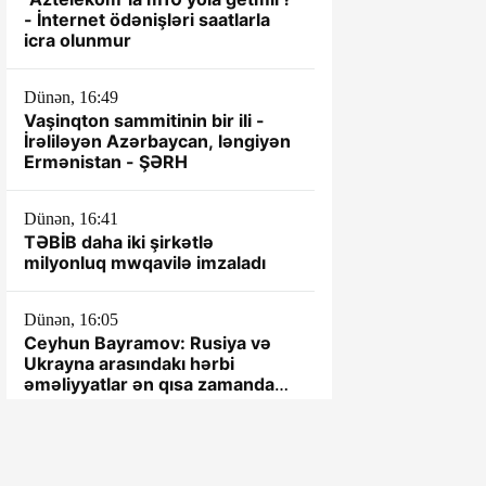
- İnternet ödənişləri saatlarla
icra olunmur
Dünən, 16:49
Vaşinqton sammitinin bir ili -
İrəliləyən Azərbaycan, ləngiyən
Ermənistan - ŞƏRH
Dünən, 16:41
TƏBİB daha iki şirkətlə
milyonluq mwqavilə imzaladı
Dünən, 16:05
Ceyhun Bayramov: Rusiya və
Ukrayna arasındakı hərbi
əməliyyatlar ən qısa zamanda
dayandırılmalıdır
Dünən, 15:54
"Roblox" 70 milyard dollar dəyər
itirdi: Oynamağa yeni oyun