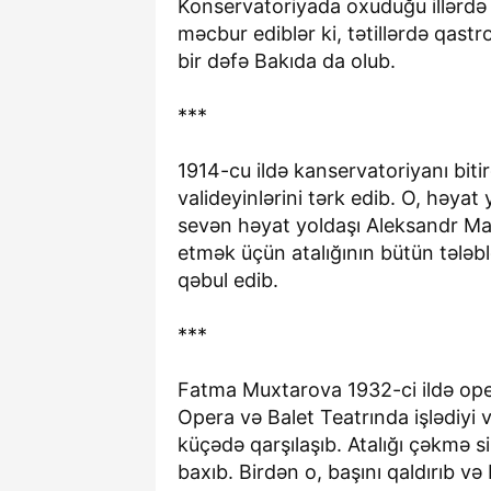
Konservatoriyada oxuduğu illərdə
məcbur ediblər ki, tətillərdə qastr
bir dəfə Bakıda da olub.
***
1914-cu ildə kanservatoriyanı bit
valideyinlərini tərk edib. O, həya
sevən həyat yoldaşı Aleksandr Mal
etmək üçün atalığının bütün tələblə
qəbul edib.
***
Fatma Muxtarova 1932-ci ildə ope
Opera və Balet Teatrında işlədiyi 
küçədə qarşılaşıb. Atalığı çəkmə
baxıb. Birdən o, başını qaldırıb 