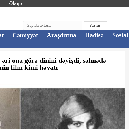
m
Əlaqə
Axtar
at
Cəmiyyət
Araşdırma
Hadisə
Sosial
, əri ona görə dinini dəyişdi, səhnədə
inin film kimi həyatı
"Bentley",
Gəncədə 44 günlük