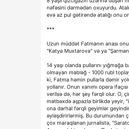
8 yaşlı qızcığazın üzərinə düşən 
nəfəsini dərmədən oxuyurdu. Atalı
evə az pul gətirəndə atalığı onu 
***
Uzun müddət Fatmanın anası onun 
"Katya Muxtarova" və ya "Şarmanka
14 yaşı olanda pullarını yığmağa b
olmayan məbləğ - 1000 rubl toplaya
ki, Fatma həmin pullarla dəmir yol
yollanır. Onun xanımı opera ifaçıs
verilsə də, hər şey fərqli olur. O, 
mətbəxdə aşpazla birlikdə yeyir, 
ona dərhal fərqli geyimlər geyindi
əyləşdirirlərmiş. Bu durumundan 
çox maraqlanan jurnalistə, "Sarat