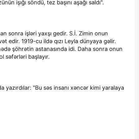
ünün işığı söndü, tez başını aşağı saldı".
n sonra işləri yaxşı gedir. S.İ. Zimin onun
t edir. 1919-cu ildə qızı Leyla dünyaya gəlir.
ədə şöhrətin astanasında idi. Daha sonra onun
 səfərləri başlayır.
 yazırdılar: "Bu səs insanı xəncər kimi yaralaya