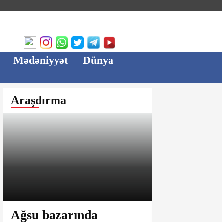
Mədəniyyət
Dünya
Araşdırma
Ağsu bazarında
3 minlik b