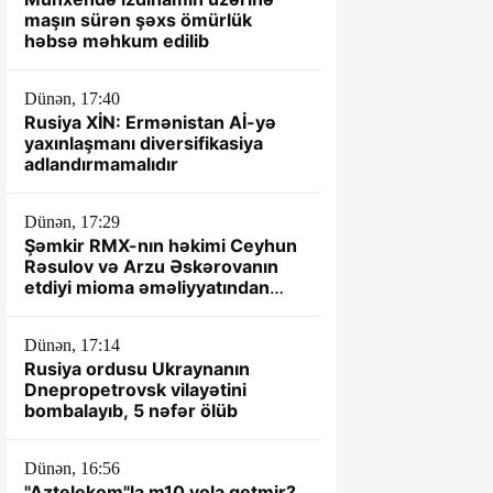
maşın sürən şəxs ömürlük
həbsə məhkum edilib
Dünən, 17:40
Rusiya XİN: Ermənistan Aİ-yə
yaxınlaşmanı diversifikasiya
adlandırmamalıdır
Dünən, 17:29
Şəmkir RMX-nın həkimi Ceyhun
Rəsulov və Arzu Əskərovanın
etdiyi mioma əməliyyatından
sonra xəstənin ölümü ilə bağlı
prokurorluq araşdırma aparır.
Dünən, 17:14
Rusiya ordusu Ukraynanın
Dnepropetrovsk vilayətini
bombalayıb, 5 nəfər ölüb
Dünən, 16:56
"Aztelekom"la m10 yola getmir?