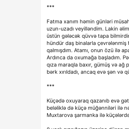
***
Fatma xanım həmin günləri müsahib
uzun-uzadı veyilləndim. Lakin əli
üstün gələcək qüvvə tapa bilmird
hündür daş binalarla çevrələnmiş 
qalmışdım. Atamı, onun özü ilə apar
Ardınca da oxumağa başladım. Pənc
qıza maraqla baxır, gümüş və ağ pu
bərk xırıldadı, ancaq evə şən və q
***
Küçədə oxuyaraq qazanıb evə gətird
beləliklə də küçə müğənniləri ilə 
Muxtarova şarmanka ilə küçələrdə