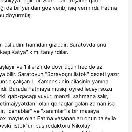
məsuliyyət ağır idi. Səhərdən axşama qədər
ğı da bir yandan göz verib, işıq vermirdi. Fatma
onu döyürmüş.
əsl adını hamıdan gizlədir. Saratovda onu
çı Katya" kimi tanıyırdılar.
aşlayır və 1 il ərzində dövr üçün heç də az
 bilir. Saratovun "Spravoçnı listok" qəzeti yazır
unda çalışan L. Kamenskinin ailəsinin yanına
ı idi. Burada Fatmaya musiqi öyrədiləcəyi sözü
çirkli qab-qacağı yuyur, mənzili sahmana salır,
"ictimaiyyətdən" olan qonaqlar gələn zaman isə
rir, "cənablar" və "xanımlar"la bir masaya
çox məyus olan Fatma yaşananları onun taleyilə
ovski listok"un baş redaktoru Nikolay