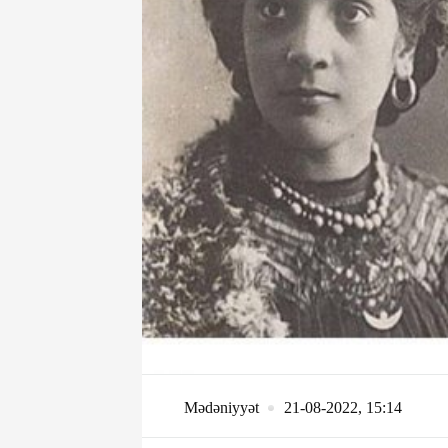
geri qayta
pullar və 54
iddiaların 
kim dayanı
3-08-2026, 11:37
Dünən, 18:16
Ağdərədə mina partlayıb,
Hacıqabulda
iki nəfər xəsarət alıb
bir nəfər ölü
xəsarət alıb
Mədəniyyət
21-08-2022, 15:14