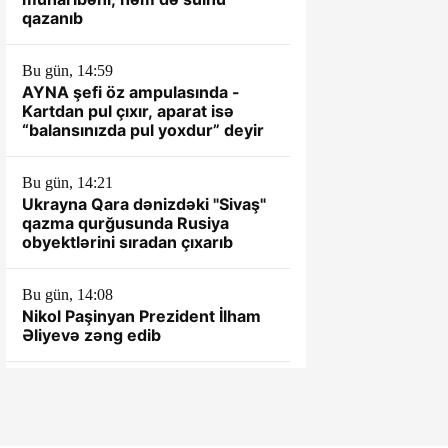
qazanıb
Bu gün, 14:59
AYNA şefi öz ampulasında -
Kartdan pul çıxır, aparat isə
“balansınızda pul yoxdur” deyir
Bu gün, 14:21
Ukrayna Qara dənizdəki "Sivaş"
qazma qurğusunda Rusiya
obyektlərini sıradan çıxarıb
Bu gün, 14:08
Nikol Paşinyan Prezident İlham
Əliyevə zəng edib
Bu gün, 14:04
Nikol Paşinyan Prezident İlham
Əliyevə zəng edib