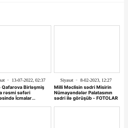
sət
13-07-2022, 02:37
Siyasət
8-02-2023, 12:27
 Qafarova Birləşmiş
Milli Məclisin sədri Misirin
ğa rəsmi səfəri
Nümayəndələr Palatasının
əsində İcmalar
sədri ilə görüşüb - FOTOLAR
sının sədri ilə görüşüb
O