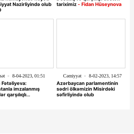
diyyat Nazirliyində olub
tariximiz
- Fidan Hüseynova
O
sət
8-04-2023, 01:51
Cəmiyyət
8-02-2023, 14:57
 Fətəliyeva:
Azərbaycan parlamentinin
stanla imzalanmış
sədri ölkəmizin Misirdəki
ər qarşılıqlı
səfirliyində olub
bətləri daha da
ndirəcək