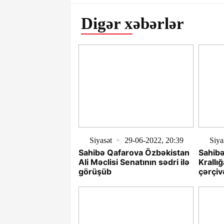
Digər xəbərlər
Siyasət
29-06-2022, 20:39
Siya
Sahibə Qafarova Özbəkistan
Sahibə
Ali Məclisi Senatının sədri ilə
Krallı
görüşüb
çərçiv
Palata
- FOT