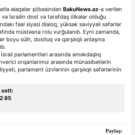
yətlə əlaqələr şöbəsindən
BakuNews.az
-a verilən
ə İsrailin dost və tərəfdaş ölkələr olduğu
ındakı fəal siyasi dialoq, yüksək səviyyəli səfərlər
şafında müstəsna rolu vurğulanıb. Eyni zamanda,
ər boyu sülh, dostluq və qarşılıqlı anlaşma
ib.
srail parlamentləri arasında əməkdaşlıq
verici orqanlarımız arasında münasibətlərin
iyyəti, parlament üzvlərinin qarşılıqlı səfərlərinin
 xətt:
2 85
Paylaş: