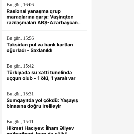
Bu gün, 16:06
Rasional yanaşma qrup
maraqlarına qarşı: Vaşinqton
razılaşmaları ABŞ-Azərbaycan
münasibətlərində yeni dövrün
əsası kimi
Bu gün, 15:56
Taksidən pul və bank kartları
oğurladı - Saxlanıldı
Bu gün, 15:42
Türkiyədə su xətti tunelində
uçqun olub - 1 ölü, 1 yaralı var
Bu gün, 15:31
Sumqayıtda yol çökdü: Yaşayış
binasına doğru irəliləyir
Bu gün, 15:11
Hikmət Hacıyev: İlham Əliyev
müharibəni, həm də sülhü