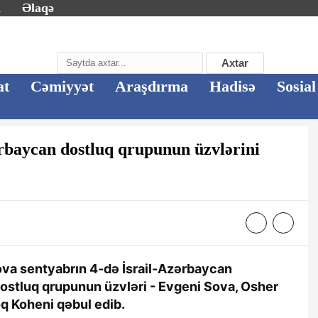
m
Əlaqə
Axtar
at
Cəmiyyət
Araşdırma
Hadisə
Sosial
rbaycan dostluq qrupunun üzvlərini
rova sentyabrın 4-də İsrail-Azərbaycan
dostluq qrupunun üzvləri - Evgeni Sova, Osher
q Koheni qəbul edib.