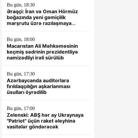
Bu gün, 18:30
Əraqçi: İran və Oman Hörmüz
boğazında yeni gəmiçilik
marşrutu üzrə razılaşmaya
yaxındır
Bu gün, 18:00
Macarıstan Ali Məhkəməsinin
keçmiş sədrinin prezidentliyə
namizədliyi irəli sürülüb
Bu gün, 17:30
Azərbaycanda auditorlara
fırıldaqçılığın aşkarlanması
üsulları öyrədilib
Bu gün, 17:00
Zelenski: ABŞ hər ay Ukraynaya
"Patriot" üçün raket əleyhinə
vasitələr göndərəcək