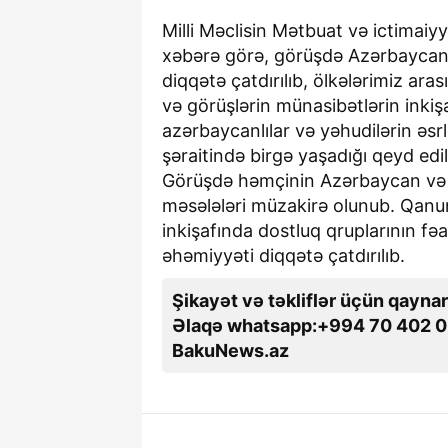
Milli Məclisin Mətbuat və ictimaiy
xəbərə görə, görüşdə Azərbaycan v
diqqətə çatdırılıb, ölkələrimiz aras
və görüşlərin münasibətlərin inki
azərbaycanlılar və yəhudilərin əsrl
şəraitində birgə yaşadığı qeyd edil
Görüşdə həmçinin Azərbaycan və İ
məsələləri müzakirə olunub. Qanun
inkişafında dostluq qruplarının fəal
əhəmiyyəti diqqətə çatdırılıb.
Şikayət və təkliflər üçün qaynar
Əlaqə whatsapp:+994 70 402 0
BakuNews.az