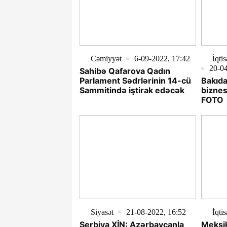
Cəmiyyət
6-09-2022, 17:42
İqti
20-04
Sahibə Qafarova Qadın
Parlament Sədrlərinin 14-cü
Bakıda
Sammitində iştirak edəcək
biznes
FOTO
Siyasət
21-08-2022, 16:52
İqti
Serbiya XİN: Azərbaycanla
Meksi