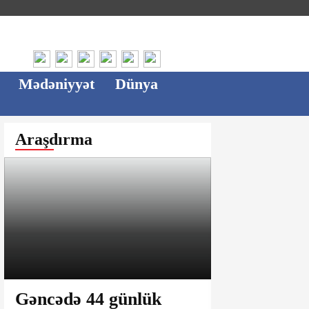
Mədəniyyət
Dünya
Araşdırma
Gəncədə 44 günlük
Ağsu bazar