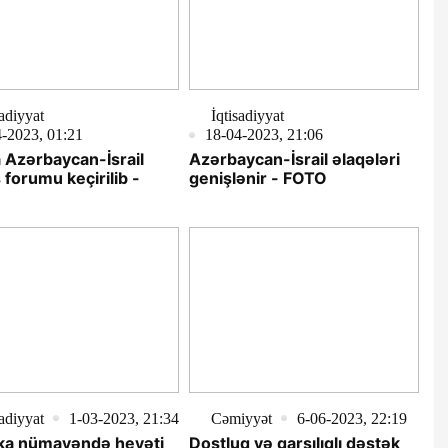
sadiyyat
İqtisadiyyat
-2023, 01:21
18-04-2023, 21:06
 Azərbaycan-İsrail
Azərbaycan-İsrail əlaqələri
 forumu keçirilib -
genişlənir - FOTO
sadiyyat
1-03-2023, 21:34
Cəmiyyət
6-06-2023, 22:19
ka nümayəndə heyəti
Dostluq və qarşılıqlı dəstək