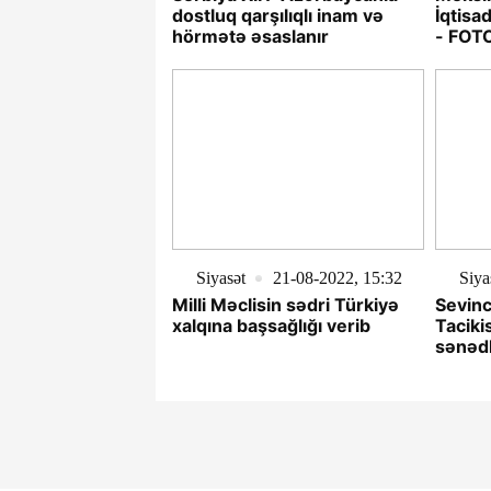
dostluq qarşılıqlı inam və
İqtisa
hörmətə əsaslanır
- FOT
Siyasət
21-08-2022, 15:32
Siya
Milli Məclisin sədri Türkiyə
Sevinc
xalqına başsağlığı verib
Taciki
sənədl
münasi
güclə