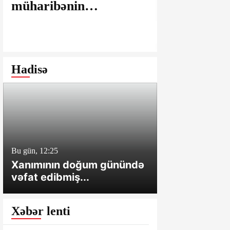
müharibənin
maşınlarda
yaralarının
edilir? – “
bağlanmasına şərait
istəyirsiniz
yaratmayan Dövlət
edin” deyən
Şəhərsalma və
iddialar
Hadisə
Arxitektura Komitəsi -
SAKİNLƏRDƏN
SENSASİON
İDDİALAR
Bu gün, 12:25
Bu gün, 12:01
Xanımının doğum günündə
Cəlilabadda 
vəfat edibmiş...
sahə və tövl
Xəbər lenti