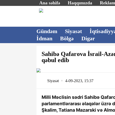
Ana səhifə
Haqqımızda
Rekla
Gündəm
Siyasət
İqtisadiyy
İdman
Bölgə
Digər
Sahibə Qafarova İsrail-Azə
qəbul edib
Siyasət
4-09-2023, 15:37
Milli Məclisin sədri Sahibə Qafa
parlamentlərarası əlaqələr üzrə 
Şkalim, Tatiana Mazarski və Almo