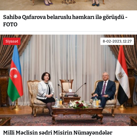
Sahibə Qafarova belaruslu həmkarı ilə görüşdü -
FOTO
Siyasət
8-02-2023, 12:27
Milli Məclisin sədri Misirin Nümayəndələr