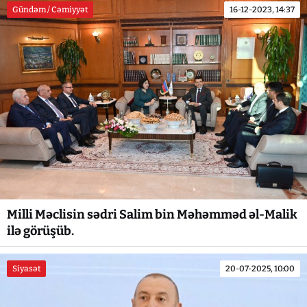
Gündəm / Cəmiyyət
16-12-2023, 14:37
Milli Məclisin sədri Salim bin Məhəmməd əl-Malik
ilə görüşüb.
Siyasət
20-07-2025, 10:00