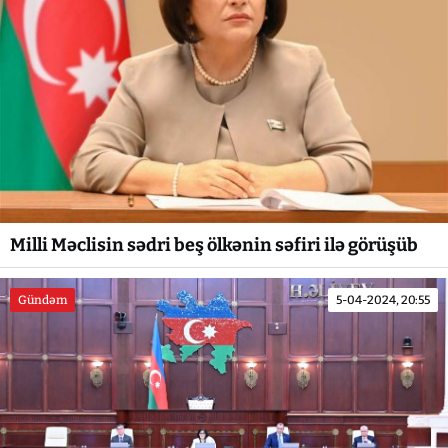
Milli Məclisin sədri beş ölkənin səfiri ilə görüşüb
Gündəm
5-04-2024, 20:55