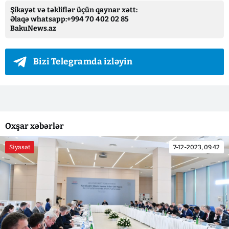
Şikayət və təkliflər üçün qaynar xətt:
Əlaqə whatsapp:+994 70 402 02 85
BakuNews.az
Bizi Telegramda izləyin
Oxşar xəbərlər
Siyasət
7-12-2023, 09:42