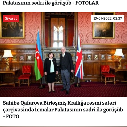
Palatasının sədri ilə görüşüb - FOTOLAR
Siyasət
13-07-2022, 02:37
Sahibə Qafarova Birləşmiş Krallığa rəsmi səfəri
çərçivəsində İcmalar Palatasının sədri ilə görüşüb
- FOTO