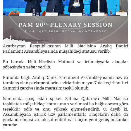
Azərbaycan Respublikasının Milli Məclisinə Aralıq Dənizi
Parlament Assambleyasında müşahidəçi statusu verilib.
Bu barədə Milli Məclisin Mətbuat və ictimaiyyətlə əlaqələr
şöbəsindən xəbər verilib.
Bununla bağlı Aralıq Dənizi Parlament Assambleyasının üzv və
tərəfdaş olan parlamentlərin sədrlərinin mayın 7-də keçirilən 1-ci
Sammiti çərçivəsində mərasim təşkil olunub.
Sammitdə çıxış edən spiker Sahibə Qafarova Milli Məclisə
təşkilatda müşahidəçi statusunun verilməsi ilə bağlı qərara görə
təşəkkür edib və onu yüksək qiymətləndirib. O, deyib ki,
Assambleyada iştirak üzv parlamentlərlə əlaqələrin daha da
gücləndirilməsi və inkişaf etdirilməsi üçün yeni geniş imkanlar
yaradır.