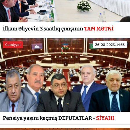
İlham Əliyevin 3 saatlıq çıxışının
TAM MƏTNİ
Cəmiyyət
26-08-2023, 14:33
Pensiya yaşını keçmiş DEPUTATLAR -
SİYAHI