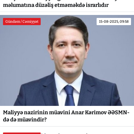
məlumatına düzəliş etməməkdə israrlıdır
Gündəm / Cəmiyyət
15-08-2025, 09:58
Maliyyə nazirinin müavini Anar Kərimov ƏƏSMN-
də də müavindir?