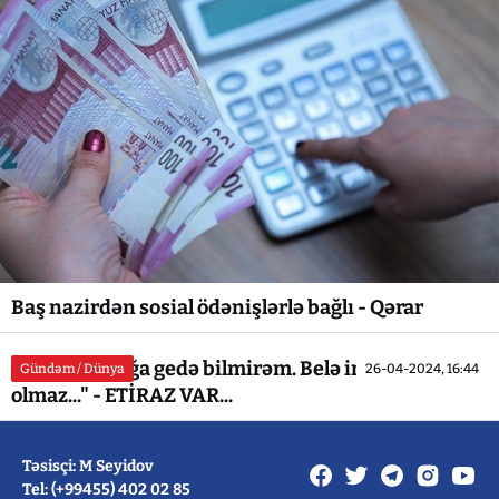
Baş nazirdən sosial ödənişlərlə bağlı - Qərar
"Əlimi yumağa gedə bilmirəm. Belə insafsızlıq
Gündəm / Dünya
26-04-2024, 16:44
olmaz..." - ETİRAZ VAR...
Təsisçi: M Seyidov
Tel: (+99455) 402 02 85