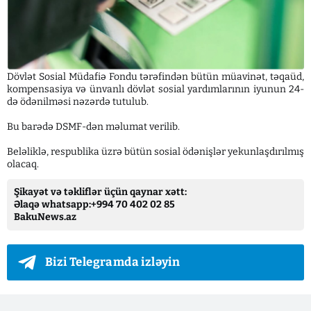
Dövlət Sosial Müdafiə Fondu tərəfindən bütün müavinət, təqaüd,
kompensasiya və ünvanlı dövlət sosial yardımlarının iyunun 24-
də ödənilməsi nəzərdə tutulub.
Bu barədə DSMF-dən məlumat verilib.
Beləliklə, respublika üzrə bütün sosial ödənişlər yekunlaşdırılmış
olacaq.
Şikayət və təkliflər üçün qaynar xətt:
Əlaqə whatsapp:+994 70 402 02 85
BakuNews.az
Bizi Telegramda izləyin