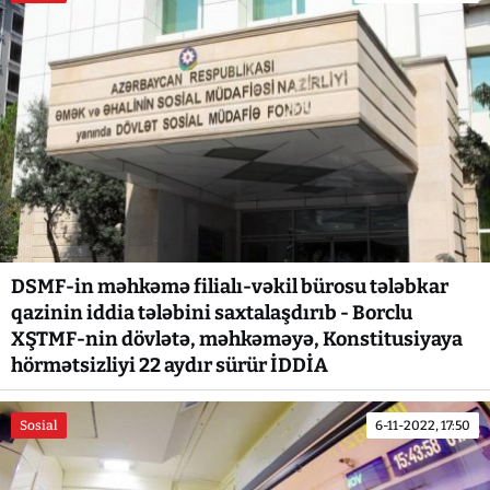
DSMF-in məhkəmə filialı-vəkil bürosu tələbkar
qazinin iddia tələbini saxtalaşdırıb - Borclu
XŞTMF-nin dövlətə, məhkəməyə, Konstitusiyaya
hörmətsizliyi 22 aydır sürür İDDİA
Sosial
6-11-2022, 17:50