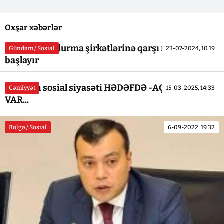
Oxşar xəbərlər
Məşhur dondurma şirkətlərinə qarşı məhkəmə
Gündəm / Sosial
23-07-2024, 10:19
başlayır
Dövlətin sosial siyasəti HƏDƏFDƏ -AÇIQ SABOTAJ
Cəmiyyət
15-03-2025, 14:33
VAR...
Bölgə / Sosial
6-09-2022, 19:32