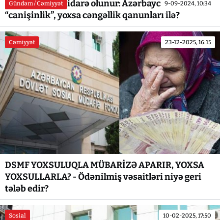
Naxçıvan necə idarə olunur: Azərbaycan,
Gündəm / Cəmiyyət
9-09-2024, 10:34
“canişinlik”, yoxsa cəngəllik qanunları ilə?
Cəmiyyət
23-12-2025, 16:15
DSMF YOXSULUQLA MÜBARİZƏ APARIR, YOXSA
YOXSULLARLA? - Ödənilmiş vəsaitləri niyə geri
tələb edir?
Sosial
10-02-2025, 17:50