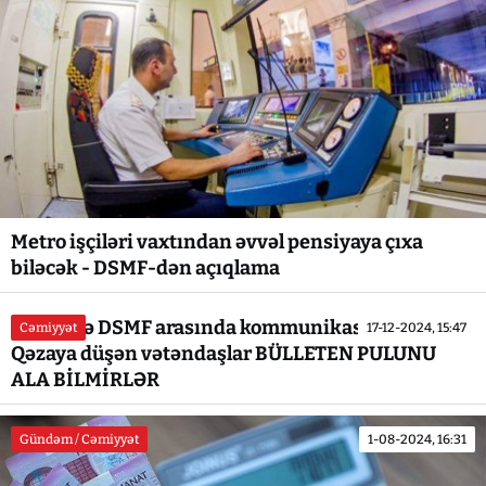
Metro işçiləri vaxtından əvvəl pensiyaya çıxa
biləcək - DSMF-dən açıqlama
TƏBİB və DSMF arasında kommunikasiya boşluğu:
Cəmiyyət
17-12-2024, 15:47
Qəzaya düşən vətəndaşlar BÜLLETEN PULUNU
ALA BİLMİRLƏR
Gündəm / Cəmiyyət
1-08-2024, 16:31