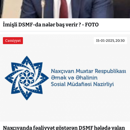
İmişli DSMF-da nələr baş verir ? - FOTO
Cəmiyyət
15-01-2025, 20:30
Naxçıvanda fəaliyyət göstərən DSMF hələdə yalan