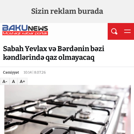
Sizin reklam burada
Sabah Yevlax və Bərdənin bəzi
kəndlərində qaz olmayacaq
Cəmiyyət
10:14 | 8.07.26
A-
A
A+