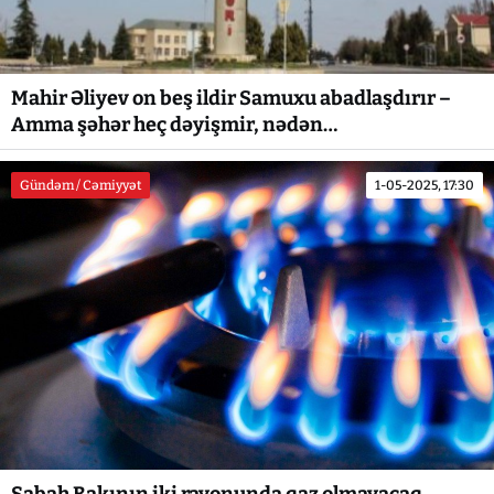
Mahir Əliyev on beş ildir Samuxu abadlaşdırır –
Amma şəhər heç dəyişmir, nədən…
Gündəm / Cəmiyyət
1-05-2025, 17:30
Sabah Bakının iki rayonunda qaz olmayacaq