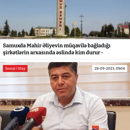
Samuxda Mahir Əliyevin müqavilə bağladığı
şirkətlərin arxasında əslində kim durur -
Sosial / Olay
28-09-2023, 09:04