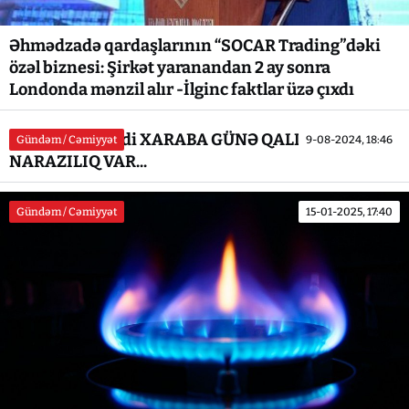
Əhmədzadə qardaşlarının “SOCAR Trading”dəki
özəl biznesi: Şirkət yaranandan 2 ay sonra
Londonda mənzil alır -İlginc faktlar üzə çıxdı
Lerikin bu kəndi XARABA GÜNƏ QALIB... -
Gündəm / Cəmiyyət
9-08-2024, 18:46
NARAZILIQ VAR...
Gündəm / Cəmiyyət
15-01-2025, 17:40