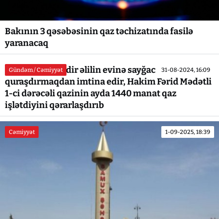
Bakının 3 qəsəbəsinin qaz təchizatında fasilə
yaranacaq
“Azəriqaz” 16 ildir əlilin evinə sayğac
Gündəm / Cəmiyyət
31-08-2024, 16:09
quraşdırmaqdan imtina edir, Hakim Fərid Mədətli
1-ci dərəcəli qazinin ayda 1440 manat qaz
işlətdiyini qərarlaşdırıb
Cəmiyyət
1-09-2025, 18:39