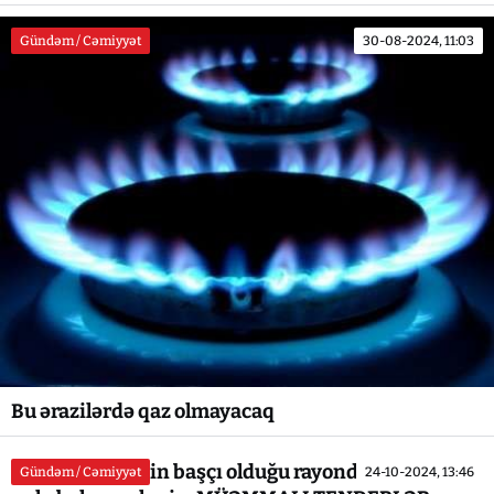
Gündəm / Cəmiyyət
30-08-2024, 11:03
Bu ərazilərdə qaz olmayacaq
Firdovsi Əliyevin başçı olduğu rayonda dövlətin
Gündəm / Cəmiyyət
24-10-2024, 13:46