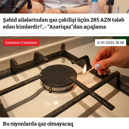
Şəhid ailələrindən qaz çəkilişi üçün 285 AZN tələb
edən kimlərdir?..- “Azəriqaz”dan açıqlama
Gündəm / Cəmiyyət
6-01-2025, 18:38
Bu rayonlarda qaz olmayacaq