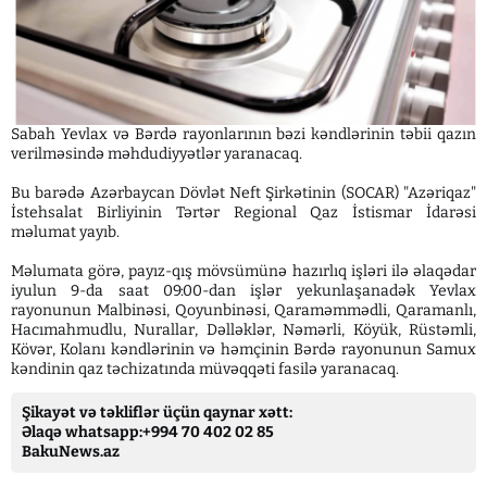
Sabah Yevlax və Bərdə rayonlarının bəzi kəndlərinin təbii qazın
verilməsində məhdudiyyətlər yaranacaq.
Bu barədə Azərbaycan Dövlət Neft Şirkətinin (SOCAR) "Azəriqaz"
İstehsalat Birliyinin Tərtər Regional Qaz İstismar İdarəsi
məlumat yayıb.
Məlumata görə, payız-qış mövsümünə hazırlıq işləri ilə əlaqədar
iyulun 9-da saat 09:00-dan işlər yekunlaşanadək Yevlax
rayonunun Malbinəsi, Qoyunbinəsi, Qaraməmmədli, Qaramanlı,
Hacımahmudlu, Nurallar, Dəlləklər, Nəmərli, Köyük, Rüstəmli,
Kövər, Kolanı kəndlərinin və həmçinin Bərdə rayonunun Samux
kəndinin qaz təchizatında müvəqqəti fasilə yaranacaq.
Şikayət və təkliflər üçün qaynar xətt:
Əlaqə whatsapp:+994 70 402 02 85
BakuNews.az