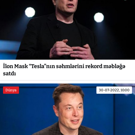
İlon Mask “Tesla”nın səhmlərini rekord məbləğə
satdı
Dünya
30-07-2022, 10:00