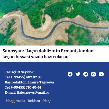
Sanosyan: "Laçın dəhlizinin Ermənistandan
keçən hissəsi yazda hazır olacaq"
Təsisçi: M Seyidov
Tel: (+99455) 402 02 85
Baş redaktor: Elnurə Tağıyeva
Tel: (+99455) 710-10-61
E-mail: Baku.news@mail.ru
Haqqımızda
Reklam
Əlaqə