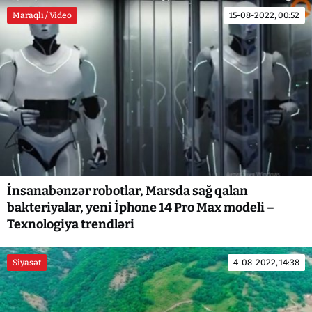
Maraqlı / Video
15-08-2022, 00:52
İnsanabənzər robotlar, Marsda sağ qalan
bakteriyalar, yeni İphone 14 Pro Max modeli –
Texnologiya trendləri
Siyasət
4-08-2022, 14:38