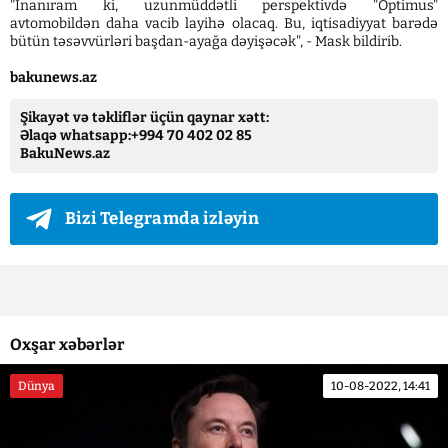
"İnanıram ki, uzunmüddətli perspektivdə "Optimus"
avtomobildən daha vacib layihə olacaq. Bu, iqtisadiyyat barədə
bütün təsəvvürləri başdan-ayağa dəyişəcək", - Mask bildirib.
bakunews.az
Şikayət və təkliflər üçün qaynar xətt:
Əlaqə whatsapp:+994 70 402 02 85
BakuNews.az
Bizi Telegramda izləyin
Oxşar xəbərlər
Dünya
10-08-2022, 14:41