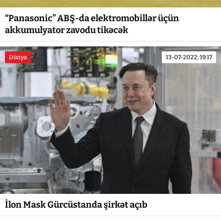
“Panasonic” ABŞ-da elektromobillər üçün
akkumulyator zavodu tikəcək
Dünya
13-07-2022, 19:17
İlon Mask Gürcüstanda şirkət açıb