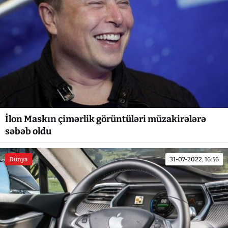
İlon Maskın çimərlik görüntüləri müzakirələrə
səbəb oldu
Dünya
31-07-2022, 16:56