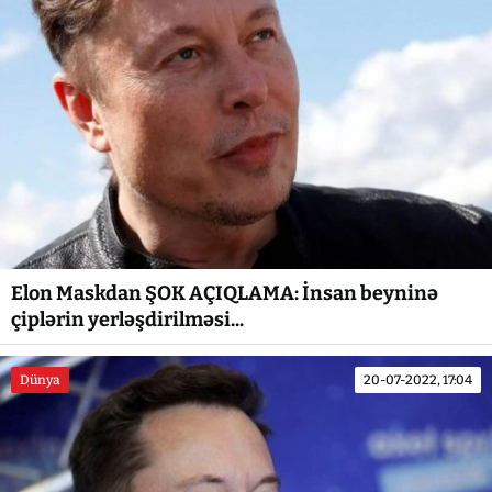
Elon Maskdan ŞOK AÇIQLAMA: İnsan beyninə
çiplərin yerləşdirilməsi...
Dünya
20-07-2022, 17:04