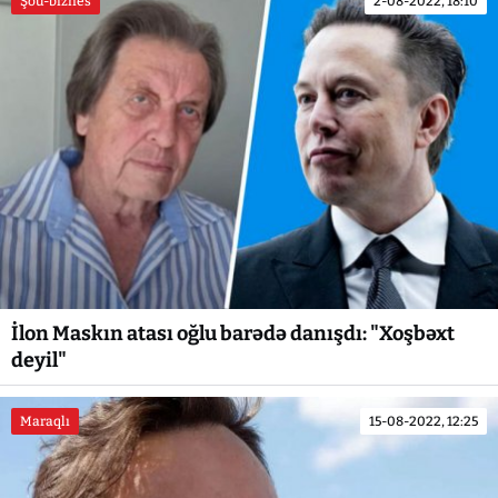
Şou-biznes
2-08-2022, 18:10
İlon Maskın atası oğlu barədə danışdı: "Xoşbəxt
deyil"
Maraqlı
15-08-2022, 12:25