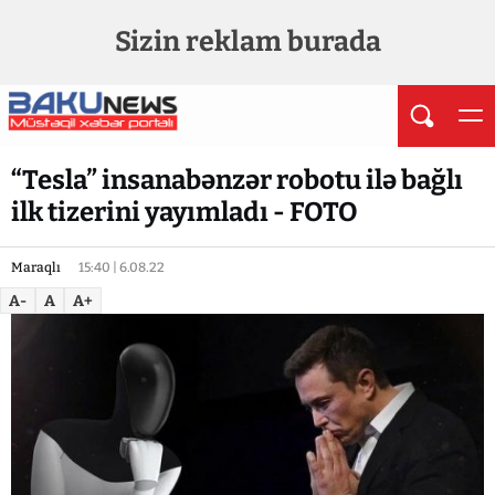
Sizin reklam burada
“Tesla” insanabənzər robotu ilə bağlı
ilk tizerini yayımladı - FOTO
Maraqlı
15:40 | 6.08.22
A-
A
A+