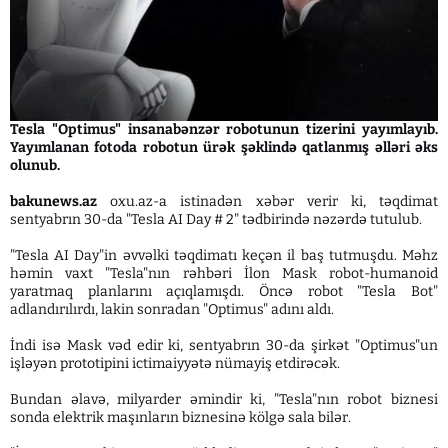
Tesla "Optimus" insanabənzər robotunun tizerini yayımlayıb.
Yayımlanan fotoda robotun ürək şəklində qatlanmış əlləri əks
olunub.
bakunews.az
oxu.az-a istinadən xəbər verir ki, təqdimat
sentyabrın 30-da "Tesla AI Day # 2" tədbirində nəzərdə tutulub.
"Tesla AI Day"in əvvəlki təqdimatı keçən il baş tutmuşdu. Məhz
həmin vaxt "Tesla"nın rəhbəri İlon Mask robot-humanoid
yaratmaq planlarını açıqlamışdı. Öncə robot "Tesla Bot"
adlandırılırdı, lakin sonradan "Optimus" adını aldı.
İndi isə Mask vəd edir ki, sentyabrın 30-da şirkət "Optimus"un
işləyən prototipini ictimaiyyətə nümayiş etdirəcək.
Bundan əlavə, milyarder əmindir ki, "Tesla"nın robot biznesi
sonda elektrik maşınların biznesinə kölgə sala bilər.